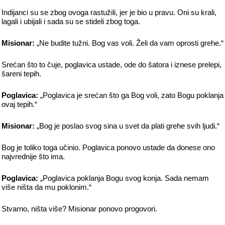
Indijanci su se zbog ovoga rastužili, jer je bio u pravu. Oni su krali,
lagali i ubijali i sada su se stideli zbog toga.
Misionar:
„Ne budite tužni. Bog vas voli. Želi da vam oprosti grehe.“
Srećan što to čuje, poglavica ustade, ode do šatora i iznese prelepi,
šareni tepih.
Poglavica:
„Poglavica je srećan što ga Bog voli, zato Bogu poklanja
ovaj tepih.“
Misionar:
„Bog je poslao svog sina u svet da plati grehe svih ljudi.“
Bog je toliko toga učinio. Poglavica ponovo ustade da donese ono
najvrednije što ima.
Poglavica:
„Poglavica poklanja Bogu svog konja. Sada nemam
više ništa da mu poklonim.“
Stvarno, ništa više? Misionar ponovo progovori.