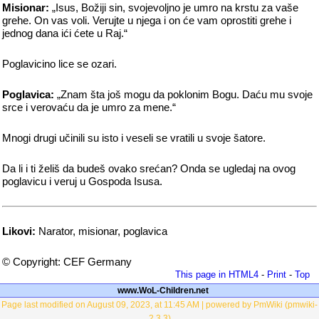
Misionar:
„Isus, Božiji sin, svojevoljno je umro na krstu za vaše
grehe. On vas voli. Verujte u njega i on će vam oprostiti grehe i
jednog dana ići ćete u Raj.“
Poglavicino lice se ozari.
Poglavica:
„Znam šta još mogu da poklonim Bogu. Daću mu svoje
srce i verovaću da je umro za mene.“
Mnogi drugi učinili su isto i veseli se vratili u svoje šatore.
Da li i ti želiš da budeš ovako srećan? Onda se ugledaj na ovog
poglavicu i veruj u Gospoda Isusa.
Likovi:
Narator, misionar, poglavica
© Copyright: CEF Germany
This page in HTML4
-
Print
-
Top
www.WoL-Children.net
Page last modified on August 09, 2023, at 11:45 AM | powered by PmWiki (pmwiki-
2.3.3)