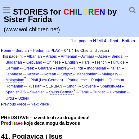
STORIES for
C
H
I
L
D
R
E
N
by
Sister Farida
(www.wol-children.net)
This page in HTML4
-
Print
-
Bottom
Home
--
Serbian
--
Perform a PLAY
-- 041 (The Chief and Jesus)
This page in: --
Albanian
--
Arabic
--
Armenian
--
Aymara
--
Azeri
--
Bengali
--
Bulgarian
--
Cebuano
--
Chinese
--
English
--
Farsi
--
French
--
Fulfulde
--
German
--
Greek
--
Guarani
--
Hebrew
--
Hindi
--
Indonesian
--
Italian
--
Japanese
--
Kazakh
--
Korean
--
Kyrgyz
--
Macedonian
--
Malagasy
--
?
Malayalam
--
Platt (Low German)
--
Portuguese
--
Punjabi
--
Quechua
--
Romanian
--
Russian
-- SERBIAN --
Sindhi
--
Slovene
--
Spanish-AM
--
?
Spanish-ES
--
Swedish
--
Swiss German
--
Tamil
--
Turkish
--
Ukrainian
--
Urdu
--
Uzbek
Previous Piece
--
Next Piece
PREDSTAVE – izvedite ih za drugu decu!
P
r
e
d
s
t
a
v
e
koje deca mogu da izvode
41. Poglavica i Isus