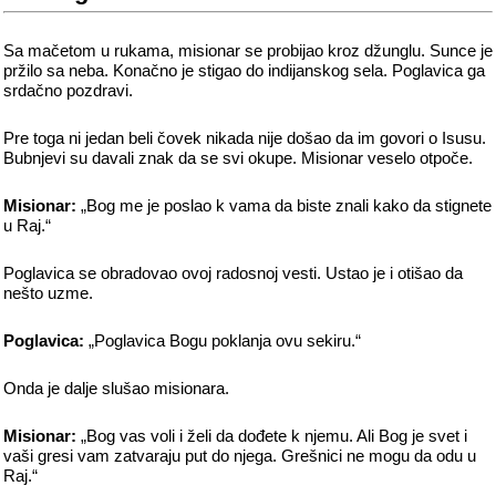
Sa mačetom u rukama, misionar se probijao kroz džunglu. Sunce je
pržilo sa neba. Konačno je stigao do indijanskog sela. Poglavica ga
srdačno pozdravi.
Pre toga ni jedan beli čovek nikada nije došao da im govori o Isusu.
Bubnjevi su davali znak da se svi okupe. Misionar veselo otpoče.
Misionar:
„Bog me je poslao k vama da biste znali kako da stignete
u Raj.“
Poglavica se obradovao ovoj radosnoj vesti. Ustao je i otišao da
nešto uzme.
Poglavica:
„Poglavica Bogu poklanja ovu sekiru.“
Onda je dalje slušao misionara.
Misionar:
„Bog vas voli i želi da dođete k njemu. Ali Bog je svet i
vaši gresi vam zatvaraju put do njega. Grešnici ne mogu da odu u
Raj.“