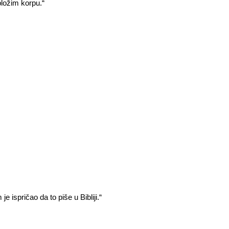
bložim korpu.“
 ispričao da to piše u Bibliji.“