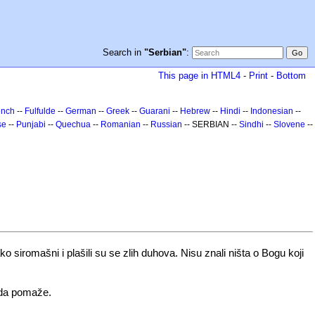
Search in
"Serbian"
:
This page in HTML4
-
Print
-
Bottom
ench
--
Fulfulde
--
German
--
Greek
--
Guarani
--
Hebrew
--
Hindi
--
Indonesian
--
se
--
Punjabi
--
Quechua
--
Romanian
--
Russian
-- SERBIAN --
Sindhi
--
Slovene
--
ko siromašni i plašili su se zlih duhova. Nisu znali ništa o Bogu koji
a da pomaže.