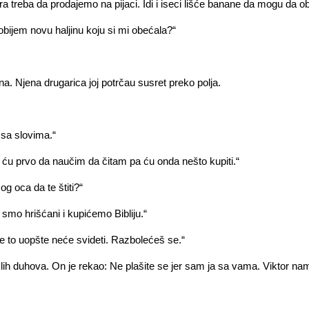
a treba da prodajemo na pijaci. Idi i iseci lišće banane da mogu da o
obijem novu haljinu koju si mi obećala?“
. Njena drugarica joj potrčau susret preko polja.
 sa slovima.“
ću prvo da naučim da čitam pa ću onda nešto kupiti.“
og oca da te štiti?“
 smo hrišćani i kupićemo Bibliju.“
e to uopšte neće svideti. Razbolećeš se.“
lih duhova. On je rekao: Ne plašite se jer sam ja sa vama. Viktor nam je