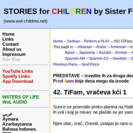
STORIES for
C
H
I
L
D
R
E
N
by Sister F
(www.wol-children.net)
Home
Links
Home
--
Serbian
--
Perform a PLAY
-- 042 (TiFam,
Contact
This page in: --
Albanian
--
Arabic
--
Armenian
--
A
About us
Italian
--
Japanese
--
Kazakh
--
Korean
--
Impressum
Spanish-AM
--
Spanish-ES
--
Swedish
--
S
Site Map
Previous Piece
--
Next Piece
YouTube Links
PREDSTAVE – izvedite ih za drugu de
Spotify Links
P
r
e
d
s
t
a
v
e
koje deca mogu da izvode
App Download
42. TiFam, vračeva kći 1
WATERS OF LIFE
WoL AUDIO
Sunce se promolilo preko planina na Haitiju
ih voli i koji je rekao: ne plašite se jer s
عربي
Aymara
Njen otac, vrač, Orestil, ustajao je rano 
Azərbaycanca
Bahasa Indones.