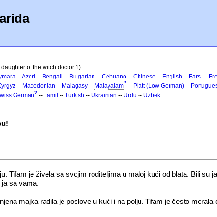
arida
 daughter of the witch doctor 1)
ymara
--
Azeri
--
Bengali
--
Bulgarian
--
Cebuano
--
Chinese
--
English
--
Farsi
--
Fr
?
Kyrgyz
--
Macedonian
--
Malagasy
--
Malayalam
--
Platt (Low German)
--
Portugue
?
wiss German
--
Tamil
--
Turkish
--
Ukrainian
--
Urdu
--
Uzbek
cu!
. Tifam je živela sa svojim roditeljima u maloj kući od blata. Bili su ja
am ja sa vama.
a njena majka radila je poslove u kući i na polju. Tifam je često moral