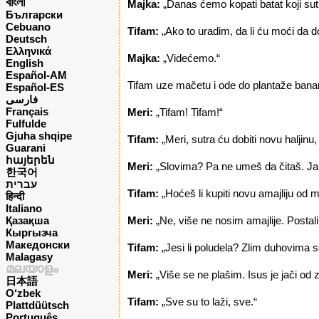
বাংলা
Majka:
„Danas ćemo kopati batat koji sutr
Български
Cebuano
Tifam:
„Ako to uradim, da li ću moći da d
Deutsch
Ελληνικά
Majka:
„Videćemo.“
English
Español-AM
Tifam uze mačetu i ode do plantaže banana
Español-ES
فارسی
Français
Meri:
„Tifam! Tifam!“
Fulfulde
Gjuha shqipe
Tifam:
„Meri, sutra ću dobiti novu haljinu,
Guarani
հայերեն
Meri:
„Slovima? Pa ne umeš da čitaš. Ja 
한국어
עברית
Tifam:
„Hoćeš li kupiti novu amajliju od m
हिन्दी
Italiano
Қазақша
Meri:
„Ne, više ne nosim amajlije. Postali
Кыргызча
Македонски
Tifam:
„Jesi li poludela? Zlim duhovima s
Malagasy
മലയാളം
Meri:
„Više se ne plašim. Isus je jači od z
日本語
O‘zbek
Tifam:
„Sve su to laži, sve.“
Plattdüütsch
Português