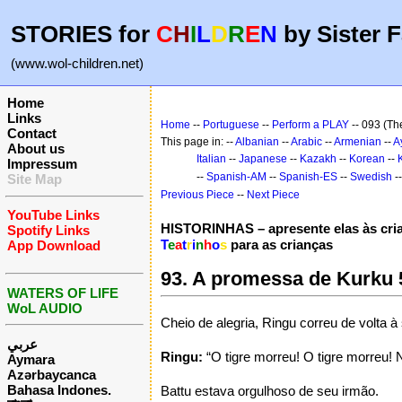
STORIES for
C
H
I
L
D
R
E
N
by Sister F
(www.wol-children.net)
Home
Links
Home
--
Portuguese
--
Perform a PLAY
-- 093 (Th
Contact
This page in: --
Albanian
--
Arabic
--
Armenian
--
A
About us
Italian
--
Japanese
--
Kazakh
--
Korean
--
Impressum
--
Spanish-AM
--
Spanish-ES
--
Swedish
-
Site Map
Previous Piece
--
Next Piece
YouTube Links
HISTORINHAS – apresente elas às cri
Spotify Links
T
e
a
t
r
i
n
h
o
s
para as crianças
App Download
93. A promessa de Kurku 
WATERS OF LIFE
WoL AUDIO
Cheio de alegria, Ringu correu de volta à 
عربي
Ringu:
“O tigre morreu! O tigre morreu!
Aymara
Azərbaycanca
Bahasa Indones.
Battu estava orgulhoso de seu irmão.