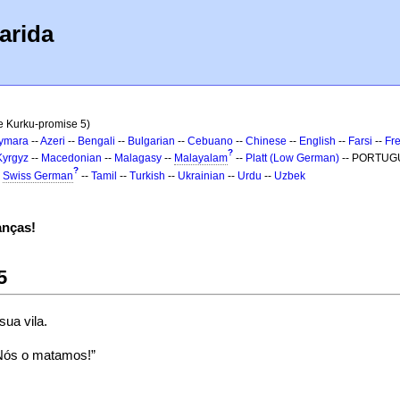
arida
e Kurku-promise 5)
ymara
--
Azeri
--
Bengali
--
Bulgarian
--
Cebuano
--
Chinese
--
English
--
Farsi
--
Fr
?
Kyrgyz
--
Macedonian
--
Malagasy
--
Malayalam
--
Platt (Low German)
-- PORTUG
?
-
Swiss German
--
Tamil
--
Turkish
--
Ukrainian
--
Urdu
--
Uzbek
anças!
5
sua vila.
 Nós o matamos!”