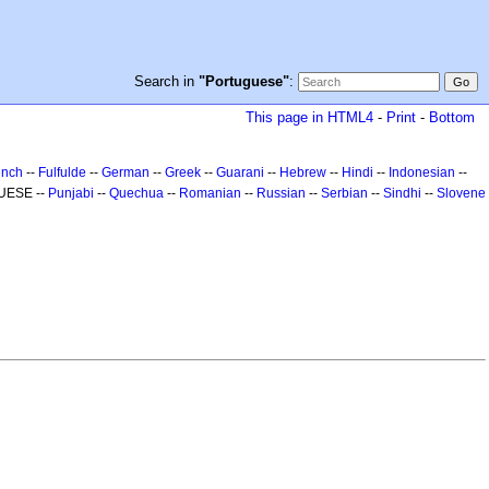
Search in
"Portuguese"
:
This page in HTML4
-
Print
-
Bottom
ench
--
Fulfulde
--
German
--
Greek
--
Guarani
--
Hebrew
--
Hindi
--
Indonesian
--
UESE --
Punjabi
--
Quechua
--
Romanian
--
Russian
--
Serbian
--
Sindhi
--
Slovene