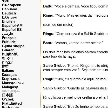
বাংলা
Български
Battu:
“Você é demais. Você ficou com m
Cebuano
Deutsch
Ringu:
“Muito. Mas eu orei, daí meu cora
Ελληνικά
English
(som de um motor)
Español-AM
Español-ES
فارسی
Ringu:
“Com certeza é o Sahib Grubb, o 
Français
Fulfulde
Battu:
“Vamos, vamos correr até ele.”
Gjuha shqipe
Guarani
Os dois meninos indianos saíram corrend
հայերեն
para fora do lamaçal.
한국어
עברית
Sahib Grubb:
“Pronto. Ringu, muito ob
हिन्दी
está sempre com você. Seja sempre since
Italiano
Қазақша
Кыргызча
Ringu:
“Sim, eu guardo ela aqui, no meu 
Македонски
Malagasy
Sahib Grubb:
“Guarde as palavras de De
മലയാളം
日本語
Ringu ficou vermelho de orelha a orelha.
O‘zbek
Plattdüütsch
Sahib Grubb:
“Eu não tenho tempo para 
Português