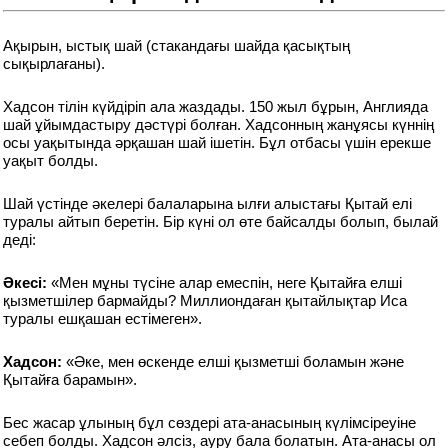
Ақырын, ыстық шай (стакандағы шайда қасықтың
сықырлағаны).
Хадсон тілін күйдіріп ала жаздады. 150 жыл бұрын, Англияда
шай ұйымдастыру дәстүрі болған. Хадсонның жанұясы күннің
осы уақытында әрқашан шай ішетін. Бұл отбасы үшін ерекше
уақыт болды.
Шай үстінде әкелері балаларына ылғи алыстағы Қытай елі
туралы айтып беретін. Бір күні ол өте байсалды болып, былай
деді:
Әкесі:
«Мен мұны түсіне алар емеспін, неге Қытайға елші
қызметшілер бармайды? Миллиондаған қытайлықтар Иса
туралы ешқашан естімеген».
Хадсон:
«Әке, мен өскенде елші қызметші боламын және
Қытайға барамын».
Бес жасар ұлының бұл сөздері ата-анасының күлімсіреуіне
себеп болды. Хадсон әлсіз, ауру бала болатын. Ата-анасы ол