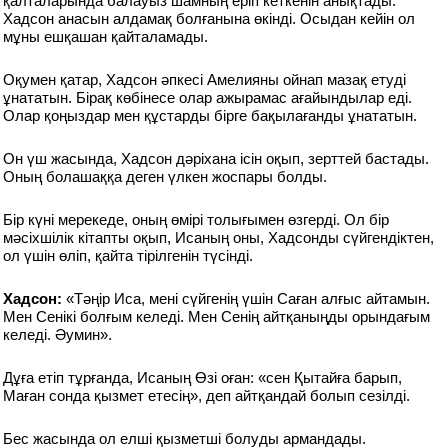
қалталарында балауыз шамның еріп кеткенін анықтады.
Хадсон анасын алдамақ болғанына өкінді. Осыдан кейін ол
мұны ешқашан қайталамады.
Оқумен қатар, Хадсон әпкесі Амелияны ойнап мазақ етуді
ұнататын. Бірақ көбінесе олар ажырамас ағайындылар еді.
Олар қоңыздар мен құстарды бірге бақылағанды ұнататын.
Он үш жасында, Хадсон дәріхана ісін оқып, зерттей бастады.
Оның болашаққа деген үлкен жоспары болды.
Бір күні мерекеде, оның өмірі толығымен өзгерді. Ол бір
мәсіхшілік кітапты оқып, Исаның оны, Хадсонды сүйгендіктен,
ол үшін өліп, қайта тірілгенін түсінді.
Хадсон:
«Тәңір Иса, мені сүйгенің үшін Саған алғыс айтамын.
Мен Сенікі болғым келеді. Мен Сенің айтқаныңды орындағым
келеді. Әумин».
Дұға етіп тұрғанда, Исаның Өзі оған: «сен Қытайға барып,
Маған сонда қызмет етесің», деп айтқандай болып сезілді.
Бес жасында ол елші қызметші болуды армандады.