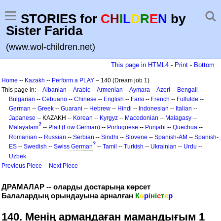
STORIES for
C
H
I
L
D
R
E
N
by
Sister Farida
(www.wol-children.net)
This page in HTML4
-
Print
-
Bottom
Home
--
Kazakh
--
Perform a PLAY
– 140 (Dream job 1)
This page in: --
Albanian
--
Arabic
--
Armenian
--
Aymara
--
Azeri
--
Bengali
--
Bulgarian
--
Cebuano
--
Chinese
--
English
--
Farsi
--
French
--
Fulfulde
--
German
--
Greek
--
Guarani
--
Hebrew
--
Hindi
--
Indonesian
--
Italian
--
Japanese
-- KAZAKH --
Korean
--
Kyrgyz
--
Macedonian
--
Malagasy
--
?
Malayalam
--
Platt (Low German)
--
Portuguese
--
Punjabi
--
Quechua
--
Romanian
--
Russian
--
Serbian
--
Sindhi
--
Slovene
--
Spanish-AM
--
Spanish-
?
ES
--
Swedish
--
Swiss German
--
Tamil
--
Turkish
--
Ukrainian
--
Urdu
--
Uzbek
Previous Piece
--
Next Piece
ДРАМАЛАР -- оларды достарыңа көрсет
Балалардың орындауына арналған
К
ө
р
і
н
і
с
т
е
р
140. Менің армандаған мамандығым 1