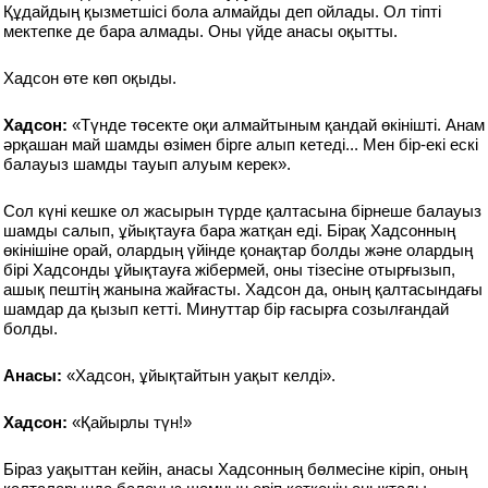
Құдайдың қызметшісі бола алмайды деп ойлады. Ол тіпті
мектепке де бара алмады. Оны үйде анасы оқытты.
Хадсон өте көп оқыды.
Хадсон:
«Түнде төсекте оқи алмайтыным қандай өкінішті. Анам
әрқашан май шамды өзімен бірге алып кетеді... Мен бір-екі ескі
балауыз шамды тауып алуым керек».
Сол күні кешке ол жасырын түрде қалтасына бірнеше балауыз
шамды салып, ұйықтауға бара жатқан еді. Бірақ Хадсонның
өкінішіне орай, олардың үйінде қонақтар болды және олардың
бірі Хадсонды ұйықтауға жібермей, оны тізесіне отырғызып,
ашық пештің жанына жайғасты. Хадсон да, оның қалтасындағы
шамдар да қызып кетті. Минуттар бір ғасырға созылғандай
болды.
Анасы:
«Хадсон, ұйықтайтын уақыт келді».
Хадсон:
«Қайырлы түн!»
Біраз уақыттан кейін, анасы Хадсонның бөлмесіне кіріп, оның