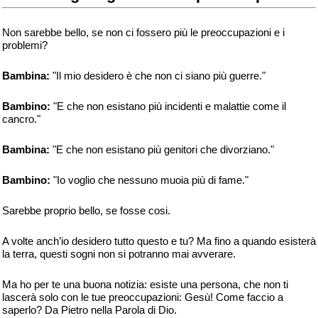
Non sarebbe bello, se non ci fossero più le preoccupazioni e i
problemi?
Bambina:
"Il mio desidero è che non ci siano più guerre."
Bambino:
"E che non esistano più incidenti e malattie come il
cancro."
Bambina:
"E che non esistano più genitori che divorziano."
Bambino:
"Io voglio che nessuno muoia più di fame."
Sarebbe proprio bello, se fosse cosi.
A volte anch’io desidero tutto questo e tu? Ma fino a quando esisterà
la terra, questi sogni non si potranno mai avverare.
Ma ho per te una buona notizia: esiste una persona, che non ti
lascerà solo con le tue preoccupazioni: Gesù! Come faccio a
saperlo? Da Pietro nella Parola di Dio.