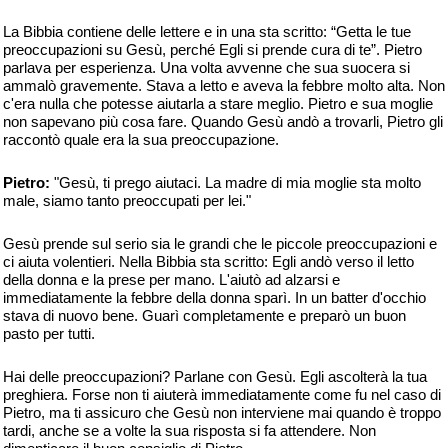
La Bibbia contiene delle lettere e in una sta scritto: “Getta le tue
preoccupazioni su Gesù, perché Egli si prende cura di te”. Pietro
parlava per esperienza. Una volta avvenne che sua suocera si
ammalò gravemente. Stava a letto e aveva la febbre molto alta. Non
c'era nulla che potesse aiutarla a stare meglio. Pietro e sua moglie
non sapevano più cosa fare. Quando Gesù andò a trovarli, Pietro gli
raccontò quale era la sua preoccupazione.
Pietro:
"Gesù, ti prego aiutaci. La madre di mia moglie sta molto
male, siamo tanto preoccupati per lei."
Gesù prende sul serio sia le grandi che le piccole preoccupazioni e
ci aiuta volentieri. Nella Bibbia sta scritto: Egli andò verso il letto
della donna e la prese per mano. L'aiutò ad alzarsi e
immediatamente la febbre della donna sparì. In un batter d'occhio
stava di nuovo bene. Guarì completamente e preparò un buon
pasto per tutti.
Hai delle preoccupazioni? Parlane con Gesù. Egli ascolterà la tua
preghiera. Forse non ti aiuterà immediatamente come fu nel caso di
Pietro, ma ti assicuro che Gesù non interviene mai quando è troppo
tardi, anche se a volte la sua risposta si fa attendere. Non