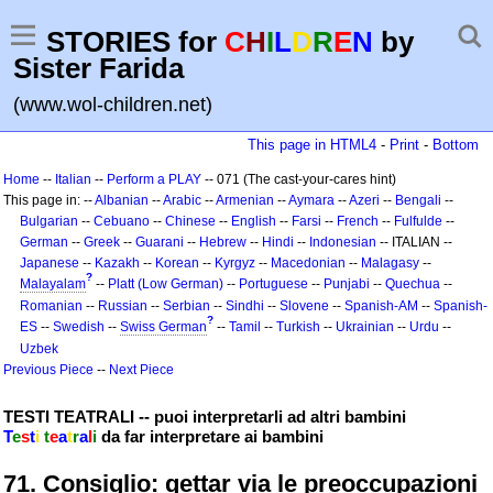
STORIES for
C
H
I
L
D
R
E
N
by
Sister Farida
(www.wol-children.net)
This page in HTML4
-
Print
-
Bottom
Home
--
Italian
--
Perform a PLAY
-- 071 (The cast-your-cares hint)
This page in: --
Albanian
--
Arabic
--
Armenian
--
Aymara
--
Azeri
--
Bengali
--
Bulgarian
--
Cebuano
--
Chinese
--
English
--
Farsi
--
French
--
Fulfulde
--
German
--
Greek
--
Guarani
--
Hebrew
--
Hindi
--
Indonesian
-- ITALIAN --
Japanese
--
Kazakh
--
Korean
--
Kyrgyz
--
Macedonian
--
Malagasy
--
?
Malayalam
--
Platt (Low German)
--
Portuguese
--
Punjabi
--
Quechua
--
Romanian
--
Russian
--
Serbian
--
Sindhi
--
Slovene
--
Spanish-AM
--
Spanish-
?
ES
--
Swedish
--
Swiss German
--
Tamil
--
Turkish
--
Ukrainian
--
Urdu
--
Uzbek
Previous Piece
--
Next Piece
TESTI TEATRALI -- puoi interpretarli ad altri bambini
T
e
s
t
i
t
e
a
t
r
a
l
i
da far interpretare ai bambini
71. Consiglio: gettar via le preoccupazioni