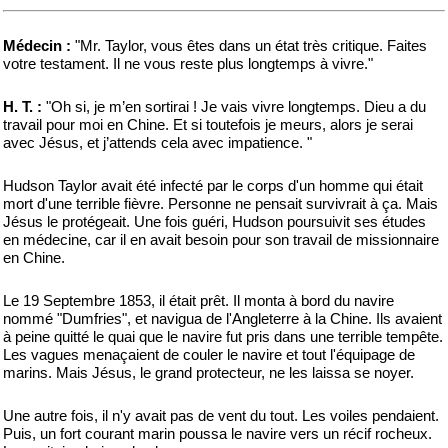
Médecin :
"Mr. Taylor, vous êtes dans un état très critique. Faites
votre testament. Il ne vous reste plus longtemps à vivre."
H. T. :
"Oh si, je m’en sortirai ! Je vais vivre longtemps. Dieu a du
travail pour moi en Chine. Et si toutefois je meurs, alors je serai
avec Jésus, et j’attends cela avec impatience. "
Hudson Taylor avait été infecté par le corps d'un homme qui était
mort d'une terrible fièvre. Personne ne pensait survivrait à ça. Mais
Jésus le protégeait. Une fois guéri, Hudson poursuivit ses études
en médecine, car il en avait besoin pour son travail de missionnaire
en Chine.
Le 19 Septembre 1853, il était prêt. Il monta à bord du navire
nommé "Dumfries", et navigua de l'Angleterre à la Chine. Ils avaient
à peine quitté le quai que le navire fut pris dans une terrible tempête.
Les vagues menaçaient de couler le navire et tout l'équipage de
marins. Mais Jésus, le grand protecteur, ne les laissa se noyer.
Une autre fois, il n'y avait pas de vent du tout. Les voiles pendaient.
Puis, un fort courant marin poussa le navire vers un récif rocheux.