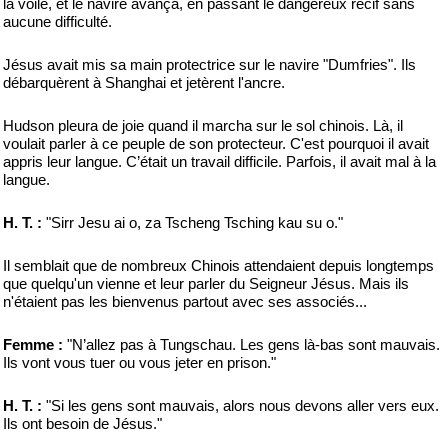
la voile, et le navire avança, en passant le dangereux récif sans
aucune difficulté.
Jésus avait mis sa main protectrice sur le navire "Dumfries". Ils
débarquèrent à Shanghai et jetèrent l'ancre.
Hudson pleura de joie quand il marcha sur le sol chinois. Là, il
voulait parler à ce peuple de son protecteur. C'est pourquoi il avait
appris leur langue. C’était un travail difficile. Parfois, il avait mal à la
langue.
H. T. :
"Sirr Jesu ai o, za Tscheng Tsching kau su o."
Il semblait que de nombreux Chinois attendaient depuis longtemps
que quelqu'un vienne et leur parler du Seigneur Jésus. Mais ils
n'étaient pas les bienvenus partout avec ses associés...
Femme :
"N’allez pas à Tungschau. Les gens là-bas sont mauvais.
Ils vont vous tuer ou vous jeter en prison."
H. T. :
"Si les gens sont mauvais, alors nous devons aller vers eux.
Ils ont besoin de Jésus."