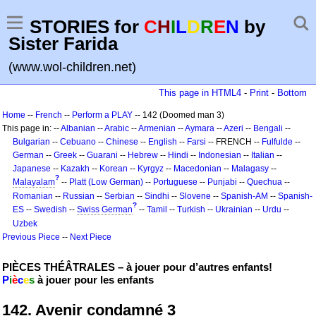
STORIES for
C
H
I
L
D
R
E
N
by
Sister Farida
(www.wol-children.net)
This page in HTML4
-
Print
-
Bottom
Home
--
French
--
Perform a PLAY
-- 142 (Doomed man 3)
This page in: --
Albanian
--
Arabic
--
Armenian
--
Aymara
--
Azeri
--
Bengali
--
Bulgarian
--
Cebuano
--
Chinese
--
English
--
Farsi
-- FRENCH --
Fulfulde
--
German
--
Greek
--
Guarani
--
Hebrew
--
Hindi
--
Indonesian
--
Italian
--
Japanese
--
Kazakh
--
Korean
--
Kyrgyz
--
Macedonian
--
Malagasy
--
?
Malayalam
--
Platt (Low German)
--
Portuguese
--
Punjabi
--
Quechua
--
Romanian
--
Russian
--
Serbian
--
Sindhi
--
Slovene
--
Spanish-AM
--
Spanish-
?
ES
--
Swedish
--
Swiss German
--
Tamil
--
Turkish
--
Ukrainian
--
Urdu
--
Uzbek
Previous Piece
--
Next Piece
PIÈCES THÉÂTRALES – à jouer pour d’autres enfants!
P
i
è
c
e
s
à jouer pour les enfants
142. Avenir condamné 3