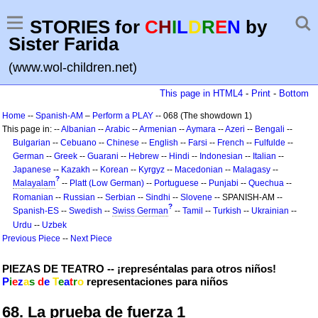
STORIES for
C
H
I
L
D
R
E
N
by
Sister Farida
(www.wol-children.net)
This page in HTML4
-
Print
-
Bottom
Home
--
Spanish-AM
–
Perform a PLAY
-- 068 (The showdown 1)
This page in: --
Albanian
--
Arabic
--
Armenian
--
Aymara
--
Azeri
--
Bengali
--
Bulgarian
--
Cebuano
--
Chinese
--
English
--
Farsi
--
French
--
Fulfulde
--
German
--
Greek
--
Guarani
--
Hebrew
--
Hindi
--
Indonesian
--
Italian
--
Japanese
--
Kazakh
--
Korean
--
Kyrgyz
--
Macedonian
--
Malagasy
--
?
Malayalam
--
Platt (Low German)
--
Portuguese
--
Punjabi
--
Quechua
--
Romanian
--
Russian
--
Serbian
--
Sindhi
--
Slovene
-- SPANISH-AM --
?
Spanish-ES
--
Swedish
--
Swiss German
--
Tamil
--
Turkish
--
Ukrainian
--
Urdu
--
Uzbek
Previous Piece
--
Next Piece
PIEZAS DE TEATRO -- ¡represéntalas para otros niños!
P
i
e
z
a
s
d
e
T
e
a
t
r
o
representaciones para niños
68. La prueba de fuerza 1