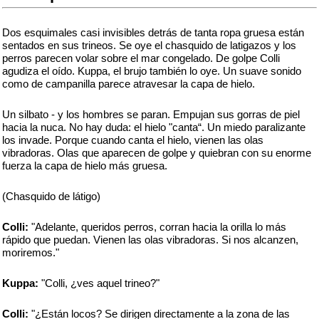
Dos esquimales casi invisibles detrás de tanta ropa gruesa están
sentados en sus trineos. Se oye el chasquido de latigazos y los
perros parecen volar sobre el mar congelado. De golpe Colli
agudiza el oído. Kuppa, el brujo también lo oye. Un suave sonido
como de campanilla parece atravesar la capa de hielo.
Un silbato - y los hombres se paran. Empujan sus gorras de piel
hacia la nuca. No hay duda: el hielo "canta“. Un miedo paralizante
los invade. Porque cuando canta el hielo, vienen las olas
vibradoras. Olas que aparecen de golpe y quiebran con su enorme
fuerza la capa de hielo más gruesa.
(Chasquido de látigo)
Colli:
"Adelante, queridos perros, corran hacia la orilla lo más
rápido que puedan. Vienen las olas vibradoras. Si nos alcanzen,
moriremos."
Kuppa:
"Colli, ¿ves aquel trineo?"
Colli:
"¿Están locos? Se dirigen directamente a la zona de las