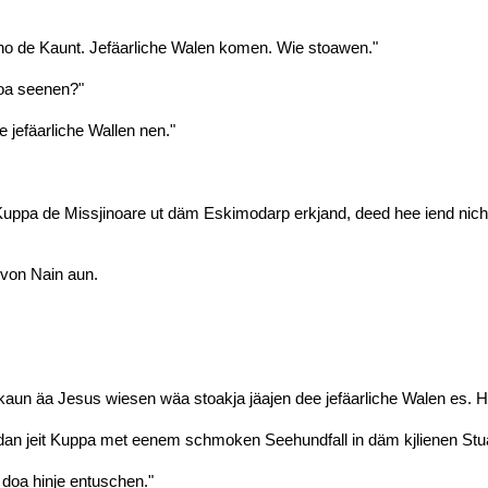
 no de Kaunt. Jefäarliche Walen komen. Wie stoawen."
doa seenen?"
 jefäarliche Wallen nen."
Kuppa de Missjinoare ut däm Eskimodarp erkjand, deed hee iend ni
 von Nain aun.
un äa Jesus wiesen wäa stoakja jäajen dee jefäarliche Walen es. H
dan jeit Kuppa met eenem schmoken Seehundfall in däm kjlienen Stua
 doa hinje entuschen."