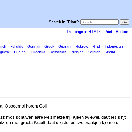
Search in
"Platt"
:
This page in HTML4
-
Print
-
Bottom
ench
--
Fulfulde
--
German
--
Greek
--
Guarani
--
Hebrew
--
Hindi
--
Indonesian
--
uguese
--
Punjabi
--
Quechua
--
Romanian
--
Russian
--
Serbian
--
Sindhi
--
a. Oppeemol horcht Colli.
 Eskimos schuwen äare Pelzmetze trij. Kjeen twiewel, daut Ies sinjt.
tzlich met groota Krauft daut dikjste Ies tweibräakjen kjennen.