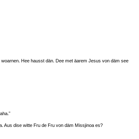
ch woarnen. Hee hausst dän. Dee met äarem Jesus von däm see
aha."
. Aus dise witte Fru de Fru von däm Missjinoa es?