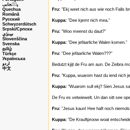
پن٘جابی
Quechua
Fru:
"Ekj weet nich aus wie noch Falls br
Română
Русский
Kuppa:
"Dee kjemt nich mea."
Schwyzerdütsch
Srpski/Српски
Fru:
"Woo meenst du daut?"
Slovenščina
Kuppa:
"Dee jefäarliche Walen komen."
Svenska
தமிழ்
Fru:
"Dee jefäarliche Walen???"
Türkçe
Українська
اردو
Bedutzt kjijt de Fru am aun. De Zeibra mo
中文
Fru:
"Kuppa, wuarom hast du iend nich j
Kuppa:
"Wuarom sull ekj? Sien Jesus sa
De Fru es vetwiewelt. Un dan sitt see op
Fru:
"Jesus kaun! Hee haft noch niemols
Kuppa:
"De Krauftproow woat entscheiden