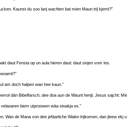
ucken. Kaunst du soo lanj wachten bat mien Maun trij kjemt?"
akt daut Fensta op un aula hieren daut: daut sinjen vom Ies.
ewoarnt?"
ul am doch halpen wan hee kaun."
eemol dän Bibelfarsch, dee doa aun de Waunt henjt. Jesus sajcht: Mie
 velaoaren biem utproowen wäa stoakja es."
. Wan de Mana von dee jefäarliche Walen trijkomen, dan jleew ekj u