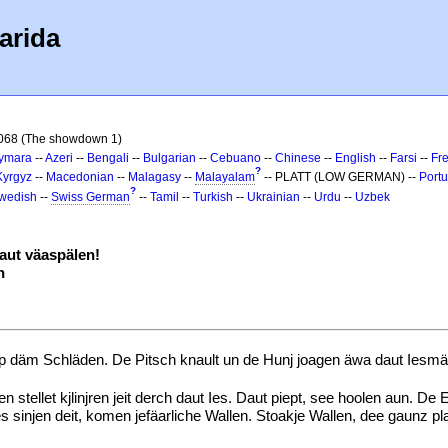
arida
 068 (The showdown 1)
ymara
--
Azeri
--
Bengali
--
Bulgarian
--
Cebuano
--
Chinese
--
English
--
Farsi
--
Fr
?
Kyrgyz
--
Macedonian
--
Malagasy
--
Malayalam
-- PLATT (LOW GERMAN) --
Port
?
wedish
--
Swiss German
--
Tamil
--
Turkish
--
Ukrainian
--
Urdu
--
Uzbek
ut väaspälen!
n
p däm Schläden. De Pitsch knault un de Hunj joagen äwa daut Iesmä
n stellet kjlinjren jeit derch daut Ies. Daut piept, see hoolen aun. De
s sinjen deit, komen jefäarliche Wallen. Stoakje Wallen, dee gaunz pla