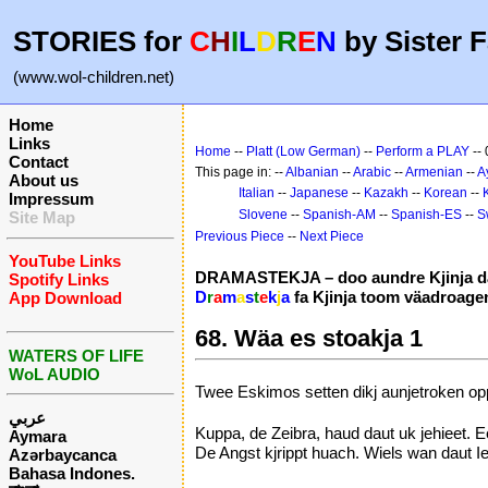
STORIES for
C
H
I
L
D
R
E
N
by Sister F
(www.wol-children.net)
Home
Links
Home
--
Platt (Low German)
--
Perform a PLAY
--
Contact
This page in: --
Albanian
--
Arabic
--
Armenian
--
A
About us
Italian
--
Japanese
--
Kazakh
--
Korean
--
Impressum
Slovene
--
Spanish-AM
--
Spanish-ES
--
S
Site Map
Previous Piece
--
Next Piece
YouTube Links
DRAMASTEKJA – doo aundre Kjinja da
Spotify Links
D
r
a
m
a
s
t
e
k
j
a
fa Kjinja toom väadroage
App Download
68. Wäa es stoakja 1
WATERS OF LIFE
WoL AUDIO
Twee Eskimos setten dikj aunjetroken op
عربي
Kuppa, de Zeibra, haud daut uk jehieet. Ee
Aymara
De Angst kjrippt huach. Wiels wan daut Ie
Azərbaycanca
Bahasa Indones.