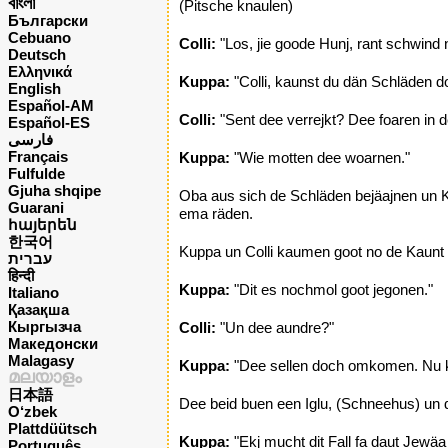
বাংলা
(Pitsche knaulen)
Български
Cebuano
Colli:
"Los, jie goode Hunj, rant schwind
Deutsch
Ελληνικά
Kuppa:
"Colli, kaunst du dän Schläden 
English
Español-AM
Colli:
"Sent dee verrejkt? Dee foaren in de
Español-ES
فارسی
Français
Kuppa:
"Wie motten dee woarnen."
Fulfulde
Gjuha shqipe
Oba aus sich de Schläden bejäajnen un 
Guarani
ema räden.
հայերեն
한국어
Kuppa un Colli kaumen goot no de Kaunt
עברית
हिन्दी
Kuppa:
"Dit es nochmol goot jegonen."
Italiano
Қазақша
Кыргызча
Colli:
"Un dee aundre?"
Македонски
Malagasy
Kuppa:
"Dee sellen doch omkomen. Nu ka
മലയാളം
日本語
Dee beid buen een Iglu, (Schneehus) un 
O‘zbek
Plattdüütsch
Kuppa:
"Ekj mucht dit Fall fa daut Jewäa
Português