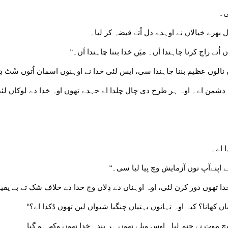
ی۔
بھرے خیالاں نے اوہدے دل اُتے قبضہ کر لیا۔
اُتے راج کرنا چاہندا اَں۔ میَں خدا بننا چاہندا اَں۔“
لوں عظیم بننا چاہندا سی، ایس لئی خدا نے اوہنوں اسمان اُتوں سُٹ دِت
 دا دشمن اے۔ اوہ ہر طرح دی چال چلدا اے جہدے تھوں اوہ خدا دے لوکاں ل
ا اے۔
ے اپنےآپ نوں آزمایش وچ پیا لیا سی۔“
ا تھوں دور کرن لئی، اوہ اوہناں دے دِلاں وچ خدا دے خلاف شک تے بے یقین
ں کھانا؟ کیہ اوہ تہانوں بہتیاں چنگیا شیواں لین تھوں ڈکدا اے؟“
وچ موت نے جنم لیا۔ اوس ویلے تھوں ہر بندہ خدا تھوں وکھ ہو گیا۔