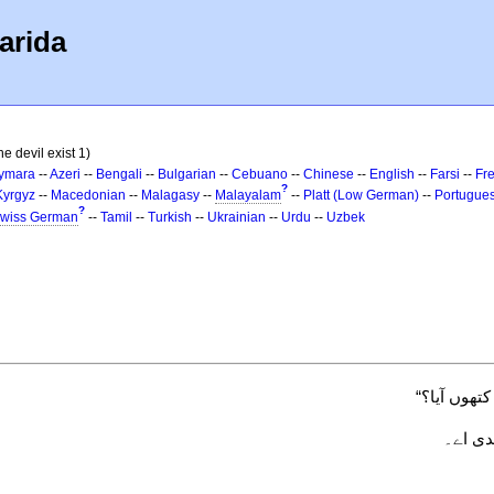
arida
e devil exist 1)
ymara
--
Azeri
--
Bengali
--
Bulgarian
--
Cebuano
--
Chinese
--
English
--
Farsi
--
Fr
?
Kyrgyz
--
Macedonian
--
Malagasy
--
Malayalam
--
Platt (Low German)
--
Portugue
?
wiss German
--
Tamil
--
Turkish
--
Ukrainian
--
Urdu
--
Uzbek
تھوں آیا؟“
دی اے۔