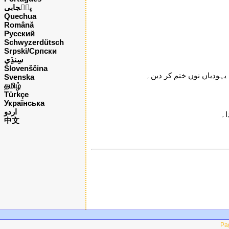
پن٘جابی
Quechua
Română
Русский
Schwyzerdütsch
Srpski/Српски
Slovenščina
یہودیاں نوں ختم کر دین۔
Svenska
தமிழ்
Türkçe
Українська
اردو
ا۔
中文
Pag