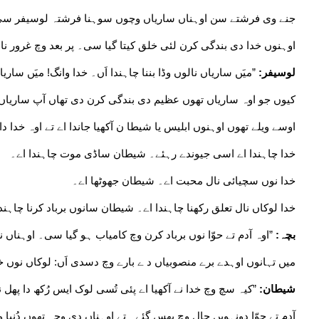
جنے وی فرشتے سن اوہناں ساریاں وچوں سوہنا فرشتہ لوسیفر س
اوہنوں خدا دی بندگی کرن لئی خلق کیتا گیا سی۔ پر بعد وچ غرور نال 
لوسیفر:
”میَں ساریاں نالوں وڈا بننا چاہندا اَں۔ خدا وانگ! میَں ساریاں 
کیوں جو اوہ ساریاں تھوں عظیم دی بندگی کرن دی تھاں آپ ساریاں نا
اوسے ویلے تھوں اوہنوں ابلیس یا شیطا ن آکھیا جاندا اے تے اوہ خدا
خدا چاہندا اے اسی جیوندے رہئے۔ شیطان ساڈی موت چاہندا اے۔
خدا نوں سچیائی نال محبت اے۔ شیطان جھوٹھا اے۔
خدا لوکاں نال تعلق رکھنا چاہندا اے۔ شیطان سانوں برباد کرنا چاہند
بچہ:
”اوہ آدم تے حوّا نوں برباد کرن وچ کامیاب ہو گیا سی۔ اوہناں ن
میں تہانوں اوہدے برے منصوبیاں د ے بارے وچ دسدی اَں: لوکاں نوں خد
شیطان:
”کیہ سچ وچ خدا نے آکھیا اے پئی تُسی لوک ایس رُکھ دا پھل نا
آدم تے حوّا دونہویں جال وچ پھس گئے۔ تے اوہناں دی وجہ تھوں دُنیا 