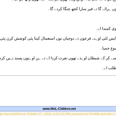
وں ہرائے گا تے فیر سارا کجھ چنگا کردے گا۔
ی کمبدا اے۔
یس لئی اوہنے فرعون تے دوجیاں نوں استعمال کیتا پئی کوشش کرن پئی 
سوع جمیا۔
یسے کر کے شیطان اوہدے تھوں نفرت کردا اے تے ہن اوہنوں پسند نہیں کرد
مطلب اے۔
www.WoL-Children.net
e last modified on October 07, 2023, at 03:33 PM | powered by PmWiki (pmwiki-2.