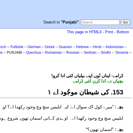
Search in
"Punjabi"
:
This page in HTML4
-
Print
-
Bottom
ench
--
Fulfulde
--
German
--
Greek
--
Guarani
--
Hebrew
--
Hindi
--
Indonesian
--
se
-- PUNJABI --
Quechua
--
Romanian
--
Russian
--
Serbian
--
Sindhi
--
Slovene
--
!ڈرامے- ایناں نُوں اپنے بیلیاں لئی ادا کرو
بچیاں دے ادا کرن لئی ڈرامے
351. کی شیطان موجُود اے ۱
بچہ:
”میرے کول اک سوال اے: کیہ ابلیس سچ وچ وجود رکھدا اے؟ اوہ ک
ابلیس سچ وچ وجود رکھدا اے۔ اوہدی کہانی اسمان تھوں شروع ہون
بچہ:
”اسمان تھوں؟“