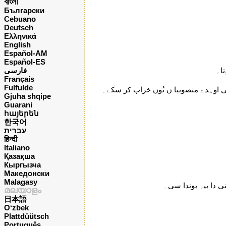
বাংলা
Български
Cebuano
Deutsch
Ελληνικά
English
Español-AM
Español-ES
فارسی
ا۔
Français
Fulfulde
ئی اوہدے منصوبیا ں نُوں خراب کر سکے۔
Gjuha shqipe
Guarani
հայերեն
한국어
עברית
हिन्दी
Italiano
Қазақша
Кыргызча
Македонски
Malagasy
ی دا بیہ بوندا سی۔
മലയാളം
日本語
O‘zbek
Plattdüütsch
Português