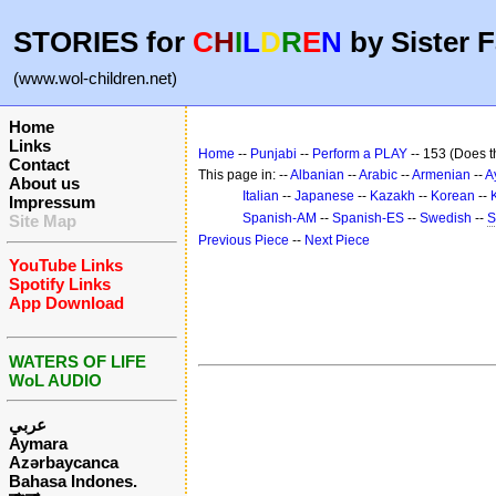
STORIES for
C
H
I
L
D
R
E
N
by Sister F
(www.wol-children.net)
Home
Links
Home
--
Punjabi
--
Perform a PLAY
-- 153 (Does th
Contact
This page in: --
Albanian
--
Arabic
--
Armenian
--
A
About us
Italian
--
Japanese
--
Kazakh
--
Korean
--
Impressum
Spanish-AM
--
Spanish-ES
--
Swedish
--
S
Site Map
Previous Piece
--
Next Piece
YouTube Links
Spotify Links
App Download
WATERS OF LIFE
WoL AUDIO
عربي
Aymara
Azərbaycanca
Bahasa Indones.