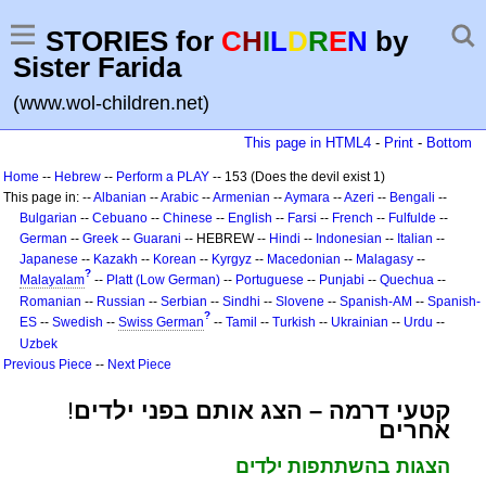
STORIES for
C
H
I
L
D
R
E
N
by
Sister Farida
(www.wol-children.net)
This page in HTML4
-
Print
-
Bottom
Home
--
Hebrew
--
Perform a PLAY
-- 153 (Does the devil exist 1)
This page in: --
Albanian
--
Arabic
--
Armenian
--
Aymara
--
Azeri
--
Bengali
--
Bulgarian
--
Cebuano
--
Chinese
--
English
--
Farsi
--
French
--
Fulfulde
--
German
--
Greek
--
Guarani
-- HEBREW --
Hindi
--
Indonesian
--
Italian
--
Japanese
--
Kazakh
--
Korean
--
Kyrgyz
--
Macedonian
--
Malagasy
--
?
Malayalam
--
Platt (Low German)
--
Portuguese
--
Punjabi
--
Quechua
--
Romanian
--
Russian
--
Serbian
--
Sindhi
--
Slovene
--
Spanish-AM
--
Spanish-
?
ES
--
Swedish
--
Swiss German
--
Tamil
--
Turkish
--
Ukrainian
--
Urdu
--
Uzbek
Previous Piece
--
Next Piece
קטעי דרמה – הצג אותם בפני ילדים
!
אחרים
הצגות בהשתתפות ילדים