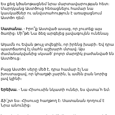
Ես քեզ կծանոթացնեմ նրա մարտավարության հետ։
Մարդկանց Աստծուց հեռացնելու համար նա
կասկածներ ու անվստահություն է առաջացնում
Աստծո դեմ։
Սատանա.
- Իրո՞ք Աստված ասաց, որ չուտեք այս
ծառից։ Մի՞թե Նա ձեզ արգելեց լավագույնն ունենալ։
Ադամն ու Եվան թույլ տվեցին, որ իրենց խաբի։ Եվ դրա
պատճառով էլ մահն աշխարհ մտավ։ Այս
ժամանակվանից սկսած՝ բոլոր մարդիկ բաժանված են
Աստծուց։
Բայց Աստծո սերը մեծ է, դրա համար էլ Նա
խոստացավ, որ կհաղթի չարին, և ամեն բան նորից
լավ կլինի։
Երեխա.
- Նա Հիսուսին նկատի ուներ, ես վստա՛հ եմ։
Ճի՛շտ ես։ Հիսուսը հաղթող է։ Սատանան դողում է
Նրա անունից։