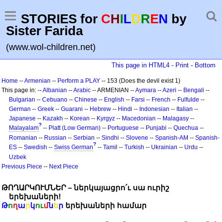
STORIES for
C
H
I
L
D
R
E
N
by
Sister Farida
(www.wol-children.net)
This page in HTML4
-
Print
-
Bottom
Home
--
Armenian
--
Perform a PLAY
-- 153 (Does the devil exist 1)
This page in: --
Albanian
--
Arabic
-- ARMENIAN --
Aymara
--
Azeri
--
Bengali
--
Bulgarian
--
Cebuano
--
Chinese
--
English
--
Farsi
--
French
--
Fulfulde
--
German
--
Greek
--
Guarani
--
Hebrew
--
Hindi
--
Indonesian
--
Italian
--
Japanese
--
Kazakh
--
Korean
--
Kyrgyz
--
Macedonian
--
Malagasy
--
?
Malayalam
--
Platt (Low German)
--
Portuguese
--
Punjabi
--
Quechua
--
Romanian
--
Russian
--
Serbian
--
Sindhi
--
Slovene
--
Spanish-AM
--
Spanish-
?
ES
--
Swedish
--
Swiss German
--
Tamil
--
Turkish
--
Ukrainian
--
Urdu
--
Uzbek
Previous Piece
--
Next Piece
ԹՈՂԱՐԿՈՒՄՆԵՐ – ներկայացրո՛ւ սա ուրիշ
երեխաների!
Թ
ո
ղ
ա
ր
կ
ու
մ
ն
ե
ր
երեխաների համար