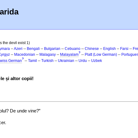
arida
 the devil exist 1)
ymara
--
Azeri
--
Bengali
--
Bulgarian
--
Cebuano
--
Chinese
--
English
--
Farsi
--
Fr
?
Kyrgyz
--
Macedonian
--
Malagasy
--
Malayalam
--
Platt (Low German)
--
Portugue
?
wiss German
--
Tamil
--
Turkish
--
Ukrainian
--
Urdu
--
Uzbek
e și altor copii!
olul? De unde vine?”
cer.