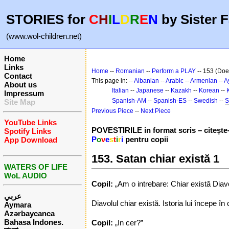
STORIES for
C
H
I
L
D
R
E
N
by Sister F
(www.wol-children.net)
Home
Links
Home
--
Romanian
--
Perform a PLAY
-- 153 (Does
Contact
This page in: --
Albanian
--
Arabic
--
Armenian
--
A
About us
Italian
--
Japanese
--
Kazakh
--
Korean
--
Impressum
Spanish-AM
--
Spanish-ES
--
Swedish
--
S
Site Map
Previous Piece
--
Next Piece
YouTube Links
POVESTIRILE in format scris – citește-l
Spotify Links
P
o
v
e
s
t
i
r
i
pentru copii
App Download
153. Satan chiar există 1
WATERS OF LIFE
WoL AUDIO
Copil:
„Am o intrebare: Chiar există Diav
عربي
Diavolul chiar există. Istoria lui începe în 
Aymara
Azərbaycanca
Bahasa Indones.
Copil:
„In cer?”