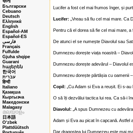
বাংলা
Български
Lucifer a fost cel mai frumos înger, și pu
Cebuano
Deutsch
Lucifer:
„Vreau să fiu cel mai mare. Ca D
Ελληνικά
English
Pentru că el dorea să fie cel mai mare, a 
Español-AM
Español-ES
فارسی
De atunci el se numește Diavolul sau Sat
Français
Fulfulde
Dumnezeu dorește viața noastră – Diavol
Gjuha shqipe
Guarani
Dumnezeu dorește adevărul – Diavolul es
հայերեն
한국어
Dumnezeu dorește părtășia cu oamenii – 
עברית
हिन्दी
Copil:
„Cu Adam si Eva a reușit. Ei s-au lă
Italiano
Қазақша
Кыргызча
O să îți dezvălui tactica lui rea. Ca să
Македонски
Malagasy
Diavolul:
„A spus Dumnezeu cu adevărat c
മലയാളം
日本語
Adam și Eva au picat în capcană. Astfel a
O‘zbek
Plattdüütsch
Dar dragostea lui Dumnezeu este mai mare,
Português