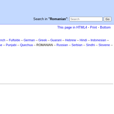
Search in
"Romanian"
:
This page in HTML4
-
Print
-
Bottom
ench
--
Fulfulde
--
German
--
Greek
--
Guarani
--
Hebrew
--
Hindi
--
Indonesian
--
se
--
Punjabi
--
Quechua
-- ROMANIAN --
Russian
--
Serbian
--
Sindhi
--
Slovene
--