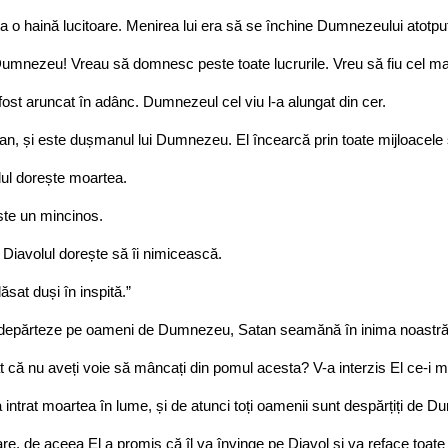
rta o haină lucitoare. Menirea lui era să se închine Dumnezeului atotp
umnezeu! Vreau să domnesc peste toate lucrurile. Vreu să fiu cel mai
fost aruncat în adânc. Dumnezeul cel viu l-a alungat din cer.
an, și este dușmanul lui Dumnezeu. El încearcă prin toate mijloacele 
ul dorește moartea.
te un mincinos.
Diavolul dorește să îi nimicească.
sat duși în inspită.”
-i îndepărteze pe oameni de Dumnezeu, Satan seamănă în inima noastră
ă nu aveți voie să mâncați din pomul acesta? V-a interzis El ce-i m
 intrat moartea în lume, și de atunci toți oamenii sunt despărțiți de 
 de aceea El a promis că îl va învinge pe Diavol și va reface toate l