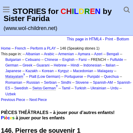
STORIES for
C
H
I
L
D
R
E
N
by
Sister Farida
(www.wol-children.net)
This page in HTML4
-
Print
-
Bottom
Home
--
French
--
Perform a PLAY
-- 146 (Speaking stones 1)
This page in: --
Albanian
--
Arabic
--
Armenian
--
Aymara
--
Azeri
--
Bengali
--
Bulgarian
--
Cebuano
--
Chinese
--
English
--
Farsi
-- FRENCH --
Fulfulde
--
German
--
Greek
--
Guarani
--
Hebrew
--
Hindi
--
Indonesian
--
Italian
--
Japanese
--
Kazakh
--
Korean
--
Kyrgyz
--
Macedonian
--
Malagasy
--
?
Malayalam
--
Platt (Low German)
--
Portuguese
--
Punjabi
--
Quechua
--
Romanian
--
Russian
--
Serbian
--
Sindhi
--
Slovene
--
Spanish-AM
--
Spanish-
?
ES
--
Swedish
--
Swiss German
--
Tamil
--
Turkish
--
Ukrainian
--
Urdu
--
Uzbek
Previous Piece
--
Next Piece
PIÈCES THÉÂTRALES – à jouer pour d’autres enfants!
P
i
è
c
e
s
à jouer pour les enfants
146. Pierres de souvenir 1