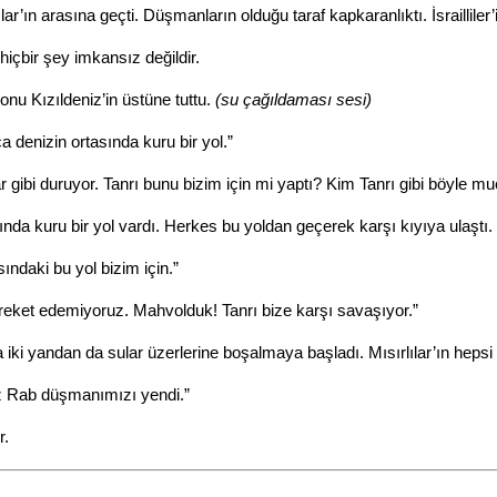
lılar’ın arasına geçti. Düşmanların olduğu taraf kapkaranlıktı. İsrailliler’
hiçbir şey imkansız değildir.
nu Kızıldeniz’in üstüne tuttu.
(su çağıldaması sesi)
denizin ortasında kuru bir yol.”
 gibi duruyor. Tanrı bunu bizim için mi yaptı? Kim Tanrı gibi böyle muc
nda kuru bir yol vardı. Herkes bu yoldan geçerek karşı kıyıya ulaştı.
ındaki bu yol bizim için.”
hareket edemiyoruz. Mahvolduk! Tanrı bize karşı savaşıyor.”
 iki yandan da sular üzerlerine boşalmaya başladı. Mısırlılar’ın hepsi s
ız Rab düşmanımızı yendi.”
r.