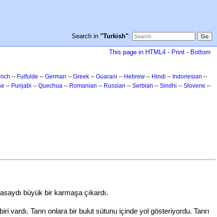
Search in
"Turkish"
:
This page in HTML4
-
Print
-
Bottom
ench
--
Fulfulde
--
German
--
Greek
--
Guarani
--
Hebrew
--
Hindi
--
Indonesian
--
se
--
Punjabi
--
Quechua
--
Romanian
--
Russian
--
Serbian
--
Sindhi
--
Slovene
--
olmasaydı büyük bir karmaşa çıkardı.
ri vardı. Tanrı onlara bir bulut sütunu içinde yol gösteriyordu. Tanrı