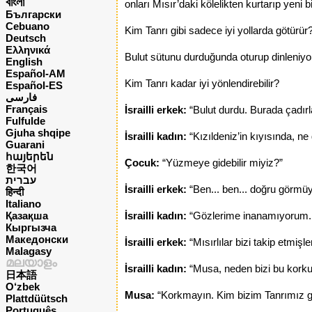
বাংলা
onları Mısır’daki kölelikten kurtarıp yeni 
Български
Cebuano
Kim Tanrı gibi sadece iyi yollarda götürür
Deutsch
Ελληνικά
Bulut sütunu durduğunda oturup dinleniyorl
English
Español-AM
Kim Tanrı kadar iyi yönlendirebilir?
Español-ES
فارسی
Français
İsrailli erkek:
“Bulut durdu. Burada çadırla
Fulfulde
Gjuha shqipe
İsrailli kadın:
“Kızıldeniz’in kıyısında, ne 
Guarani
հայերեն
Çocuk:
“Yüzmeye gidebilir miyiz?”
한국어
עברית
İsrailli erkek:
“Ben... ben... doğru görmü
हिन्दी
Italiano
Қазақша
İsrailli kadın:
“Gözlerime inanamıyorum. G
Кыргызча
Македонски
İsrailli erkek:
“Mısırlılar bizi takip etmiş
Malagasy
മലയാളം
İsrailli kadın:
“Musa, neden bizi bu korkun
日本語
O‘zbek
Musa:
“Korkmayın. Kim bizim Tanrımız gibi
Plattdüütsch
Português