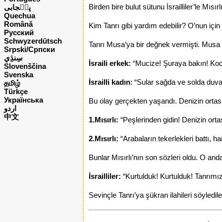
Birden bire bulut sütunu İsrailliler’le Mısır
پن٘جابی
Quechua
Română
Kim Tanrı gibi yardım edebilir? O’nun için 
Русский
Schwyzerdütsch
Tanrı Musa’ya bir değnek vermişti. Musa o
Srpski/Српски
İsraili erkek:
“Mucize! Şuraya bakın! Koca 
Slovenščina
Svenska
İsrailli kadın
: “Sular sağda ve solda duvar
தமிழ்
Türkçe
Українська
Bu olay gerçekten yaşandı. Denizin ortası
اردو
中文
1.Mısırlı:
“Peşlerinden gidin! Denizin ortas
2.Mısırlı:
“Arabaların tekerlekleri battı, 
Bunlar Mısırlı’nın son sözleri oldu. O anda
İsrailliler:
“Kurtulduk! Kurtulduk! Tanrım
Sevinçle Tanrı’ya şükran ilahileri söyledile