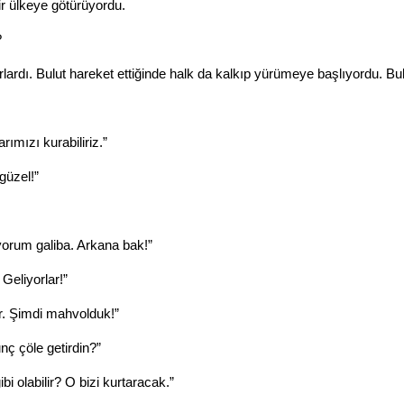
bir ülkeye götürüyordu.
?
ardı. Bulut hareket ettiğinde halk da kalkıp yürümeye başlıyordu. Bulu
rımızı kurabiliriz.”
güzel!”
yorum galiba. Arkana bak!”
eliyorlar!”
ler. Şimdi mahvolduk!”
ç çöle getirdin?”
 olabilir? O bizi kurtaracak.”