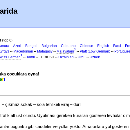
arida
t stop 6)
ymara
--
Azeri
--
Bengali
--
Bulgarian
--
Cebuano
--
Chinese
--
English
--
Farsi
--
Fr
?
Kyrgyz
--
Macedonian
--
Malagasy
--
Malayalam
--
Platt (Low German)
--
Portugue
?
wiss German
--
Tamil
-- TURKISH --
Ukrainian
--
Urdu
--
Uzbek
ka çocuklara oyna!
a
r
ı
 çıkmaz sokak – sola tehlikeli viraj – dur!
e trafik alt üst olurdu. Uyulması gereken kuralları gösteren levhalar 
anlar bugünkü gibi caddeler ve yollar yoktu. Ama onlara yol gösteren bi