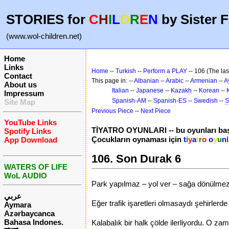
STORIES for
C
H
I
L
D
R
E
N
by Sister F
(www.wol-children.net)
Home
Links
Home
--
Turkish
--
Perform a PLAY
-- 106 (The las
Contact
This page in: --
Albanian
--
Arabic
--
Armenian
--
A
About us
Italian
--
Japanese
--
Kazakh
--
Korean
--
Impressum
Spanish-AM
--
Spanish-ES
--
Swedish
--
S
Site Map
Previous Piece
--
Next Piece
YouTube Links
TİYATRO OYUNLARI -- bu oyunları baş
Spotify Links
Çocukların oynaması için
t
i
y
a
t
r
o
o
y
u
n
l
App Download
106. Son Durak 6
WATERS OF LIFE
WoL AUDIO
Park yapılmaz – yol ver – sağa dönülmez –
عربي
Eğer trafik işaretleri olmasaydı şehirlerd
Aymara
Azərbaycanca
Bahasa Indones.
Kalabalık bir halk çölde ilerliyordu. O zam