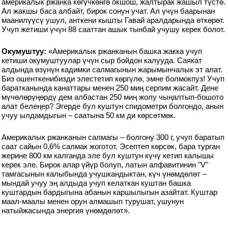
америкалык ржанка көгүчкөнгө окшош, жалтырак жашыл түстө.
Ал жакшы баса албайт, бирок сонун учат. Ал үчүн баарынан
маанилүүсү ушул, анткени кышты Гавай аралдарында өткөрөт.
Учуп жетиши үчүн 88 сааттан ашык тынбай учушу керек болот.
Окумуштуу:
«Америкалык ржанканын башка жакка учуп
кетиши окумуштуулар үчүн сыр бойдон калууда. Саякат
алдында өзүнүн кадимки салмагынын жарымынчалык эт алат.
Биз ошенткенибизди элестетип көргүлө, эмне болмокпуз! Учуп
баратканында канаттары менен 250 миң серпим жасайт. Дене
мүчөлөрүңөрдү дем албастан 250 миң жолу чыңалтып-бошото
алат белеңер? Эгерде бул куштун спидометри болгондо, анын
учуу ылдамдыгын – саатына 50 км ди көрсөтмөк.
Америкалык ржанканын салмагы – болгону 300 г, учуп баратып
саат сайын 0,6% салмак жоготот. Эсептеп көрсөк, бара турган
жерине 800 км калганда эле бул куштун күчү кетип калышы
керек эле. Бирок алар үйүр болуп, латын алфавитинин "V"
тамгасынын калыбында учушкандыктан, күч үнөмдөлөт –
мындай учуу эң алдыда учуп келаткан куштан башка
куштардын бардыгына абанын каршылыгын азайтат. Куштар
маал-маалы менен орун алмашып турушат, ушунун
натыйжасында энергия үнөмдөлөт».