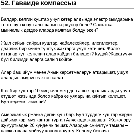
52. Гаваиде компассыз
Балдар, келгин куштар учуп кетер алдында электр зымдарына
топтошуп конуп алышарын көрдүңөр беле? Саякатка
мынчалык дегдөө аларда каяктан болду экен?
Жыл сайын сайран куштар, чабалекейлер, илегилектер,
дээрлик бир күндө түштүк жактарга учуп кетишет. Жолго
аттанар күн келгенин алар кайдан билишет? Кудай-Жаратуучу
бул билимди аларга салып койгон.
Алар баш ийүү менен Анын көрсөтмөлөрүн аткарышат, ушул
алардын өмүрүн сактап калат.
Кээ бир куштар 10 миң километрден ашык аралыктарды учуп
өтүшөт, жазында болсо кайра өз уяларына кайтып келишет.
Бул керемет эмеспи?
Америкалык ржанка деген куш бар. Бул түрдөгү куштар жерди
дайыма кар, муз каптап турган Аляскада жашашат. Жөжөлөрү
жумурткадан 26 күндө чыгышат. Алардын сүйүктүү тамагы –
клюква жана майлуу көпөлөк курту. Көлөмү боюнча