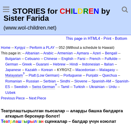
STORIES for
C
H
I
L
D
R
E
N
by
Sister Farida
(www.wol-children.net)
This page in HTML4
-
Print
-
Bottom
Home
--
Kyrgyz
--
Perform a PLAY
-- 052 (Without a schedule to Hawaii)
This page in: --
Albanian
--
Arabic
--
Armenian
--
Aymara
--
Azeri
--
Bengali
--
Bulgarian
--
Cebuano
--
Chinese
--
English
--
Farsi
--
French
--
Fulfulde
--
German
--
Greek
--
Guarani
--
Hebrew
--
Hindi
--
Indonesian
--
Italian
--
Japanese
--
Kazakh
--
Korean
-- KYRGYZ --
Macedonian
--
Malagasy
--
?
Malayalam
--
Platt (Low German)
--
Portuguese
--
Punjabi
--
Quechua
--
Romanian
--
Russian
--
Serbian
--
Sindhi
--
Slovene
--
Spanish-AM
--
Spanish-
?
ES
--
Swedish
--
Swiss German
--
Tamil
--
Turkish
--
Ukrainian
--
Urdu
--
Uzbek
Previous Piece
--
Next Piece
Театрлаштырылган пьесалар -- аларды башка балдарга
аткарып берсеңер болот!
Т
е
а
т
р
л
а
ш
т
ы
р
ы
л
г
а
н
сценкалар – балдар үчүн коюлат