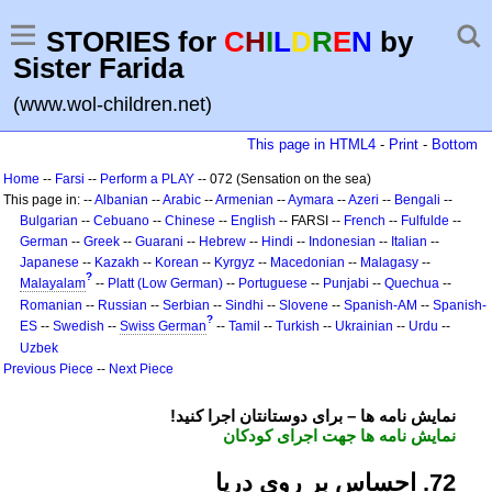
STORIES for
C
H
I
L
D
R
E
N
by
Sister Farida
(www.wol-children.net)
This page in HTML4
-
Print
-
Bottom
Home
--
Farsi
--
Perform a PLAY
-- 072 (Sensation on the sea)
This page in: --
Albanian
--
Arabic
--
Armenian
--
Aymara
--
Azeri
--
Bengali
--
Bulgarian
--
Cebuano
--
Chinese
--
English
-- FARSI --
French
--
Fulfulde
--
German
--
Greek
--
Guarani
--
Hebrew
--
Hindi
--
Indonesian
--
Italian
--
Japanese
--
Kazakh
--
Korean
--
Kyrgyz
--
Macedonian
--
Malagasy
--
?
Malayalam
--
Platt (Low German)
--
Portuguese
--
Punjabi
--
Quechua
--
Romanian
--
Russian
--
Serbian
--
Sindhi
--
Slovene
--
Spanish-AM
--
Spanish-
?
ES
--
Swedish
--
Swiss German
--
Tamil
--
Turkish
--
Ukrainian
--
Urdu
--
Uzbek
Previous Piece
--
Next Piece
!نمایش نامه ها – برای دوستانتان اجرا کنید
نمایش نامه ها جهت اجرای کودکان
27. احساس بر روی دریا