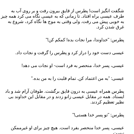
شگفت انگیز است! پطرس از قایق بیرون رفت و بر روی آب به
طرف عیسی براه افتاد. تا زمانی که به عیسی نگاه می کرد همه چیز
به خوبی پیش می رفت. ولی وقتی به موج ها نگاه کرد، شروع به
غرق شدن کرد.
پطرس: "خداوندا، مرا نجات بده! کمکم کن!"
عیسی دست خود را دراز کرد و پطرس را گرفت و نجات داد.
عیسی، پسر خدا، منحصر به فرد است- او نجات می دهد!
عیسی: "به من اعتماد کن. تمام قلبت را به من بده."
پطرس همراه عیسی به درون قایق برگشت. طوفان آرام شد و باد
ایستاد. همه در مقابل عیسی زانو زدند و در مقابل این خداوند بی
نظیر تعظیم کردند.
پطرس: "تو پسر خدا هستی!"
عیسی، پسر خدا منحصر بفرد است. هیچ چیز برای او غیرممکن
نیست.