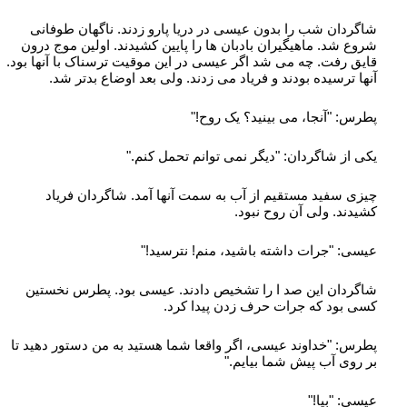
شاگردان شب را بدون عیسی در دریا پارو زدند. ناگهان طوفانی
شروع شد. ماهیگیران بادبان ها را پایین کشیدند. اولین موج درون
قایق رفت. چه می شد اگر عیسی در این موقیت ترسناک با آنها بود.
آنها ترسیده بودند و فریاد می زدند. ولی بعد اوضاع بدتر شد.
پطرس: "آنجا، می بینید؟ یک روح!"
یکی از شاگردان: "دیگر نمی توانم تحمل کنم."
چیزی سفید مستقیم از آب به سمت آنها آمد. شاگردان فریاد
کشیدند. ولی آن روح نبود.
عیسی: "جرات داشته باشید، منم! نترسید!"
شاگردان این صد ا را تشخیص دادند. عیسی بود. پطرس نخستین
کسی بود که جرات حرف زدن پیدا کرد.
پطرس: "خداوند عیسی، اگر واقعا شما هستید به من دستور دهید تا
بر روی آب پیش شما بیایم."
عیسی: "بیا!"