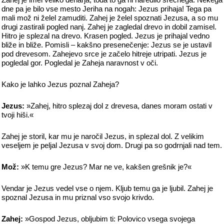
dne pa je bilo vse mesto Jeriha na nogah: Jezus prihaja! Tega pa
mali mož ni želel zamuditi. Zahej je želel spoznati Jezusa, a so mu
drugi zastirali pogled nanj. Zahej je zagledal drevo in dobil zamisel.
Hitro je splezal na drevo. Krasen pogled. Jezus je prihajal vedno
bliže in bliže. Pomisli – kakšno presenečenje: Jezus se je ustavil
pod drevesom. Zahejevo srce je začelo hitreje utripati. Jezus je
pogledal gor. Pogledal je Zaheja naravnost v oči.
Kako je lahko Jezus poznal Zaheja?
Jezus:
»Zahej, hitro splezaj dol z drevesa, danes moram ostati v
tvoji hiši.«
Zahej je storil, kar mu je naročil Jezus, in splezal dol. Z velikim
veseljem je peljal Jezusa v svoj dom. Drugi pa so godrnjali nad tem.
Mož:
»K temu gre Jezus? Mar ne ve, kakšen grešnik je?«
Vendar je Jezus vedel vse o njem. Kljub temu ga je ljubil. Zahej je
spoznal Jezusa in mu priznal vso svojo krivdo.
Zahej:
»Gospod Jezus, obljubim ti: Polovico vsega svojega