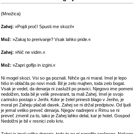
(Množica)
Zahej:
»Pojdi proč! Spusti me skozi!«
Mož:
»Zakaj to prerivanje? Vsak lahko pride.«
Zahej:
»Nič ne vidim.«
Mož:
»Zapri gofljo in izgini.«
Ni mogel skozi. Vsi so ga poznali. Nihče ga ni maral. Imel je lepo
hišo in oblačila po novi modi. Bil je zelo majhen, toda zelo bogat.
Vsak je vedel, da denarja ni zaslužil po pravici. Njegovo ime pomeni
nedolžen, toda bil je velik prevarant, ta mali Zahej. Imel je svojo
carinsko postajo v Jerihi. Kdor je želel prinesti blago v Jeriho, je
moral pri Zaheju plačati davek. Zahej se ni držal predpisov. Od ljudi
je jemal veliko preveč denarja. Njegov nadrejeni v Rimu se ni
preveč zmenil za to, tako je Zahej lahko delal, kar je hotel. Gospod
Nedolžni je bil v resnici zelo kriv.
Zahej je imel veliko denarja, toda to ga ni naredilo srečnega. Nekega