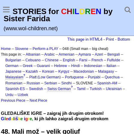
STORIES for
C
H
I
L
D
R
E
N
by
Sister Farida
(www.wol-children.net)
This page in HTML4
-
Print
-
Bottom
Home
--
Slovene
--
Perform a PLAY
-- 048 (Small man – big cheat)
This page in: --
Albanian
--
Arabic
--
Armenian
--
Aymara
--
Azeri
--
Bengali
--
Bulgarian
--
Cebuano
--
Chinese
--
English
--
Farsi
--
French
--
Fulfulde
--
German
--
Greek
--
Guarani
--
Hebrew
--
Hindi
--
Indonesian
--
Italian
--
Japanese
--
Kazakh
--
Korean
--
Kyrgyz
--
Macedonian
--
Malagasy
--
?
Malayalam
--
Platt (Low German)
--
Portuguese
--
Punjabi
--
Quechua
--
Romanian
--
Russian
--
Serbian
--
Sindhi
-- SLOVENE --
Spanish-AM
--
?
Spanish-ES
--
Swedish
--
Swiss German
--
Tamil
--
Turkish
--
Ukrainian
--
Urdu
--
Uzbek
Previous Piece
--
Next Piece
GLEDALIŠKE IGRE – zaigraj jih drugim otrokom!
G
l
e
d
a
l
i
š
k
e
i
g
r
e,
ki jih lahko zaigraš drugim otrokom
48. Mali mož – velik goljuf