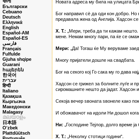
বাংলা
Новата адреса му била на улицата Бри
Български
Cebuano
Бог направил сè да оди кон добро. Но
Deutsch
предавала жена од Англија. Хадсон се 
Ελληνικά
English
Х. T.:
„Мери, треба да ти кажам нешто. 
Español-AM
мене. Немам многу пари, па ќе се омаж
Español-ES
فارسی
Мери:
„Да! Тогаш ќе Му веруваме заед
Français
Fulfulde
Gjuha shqipe
Многу пријатели дошле на свадбата.
Guarani
հայերեն
Бог на секого кој Го сака му го дава н
한국어
עברית
Хадсон се грижел за болните луѓе и п
हिन्दी
сиромашните нешто да јадат. Хадсон и
Italiano
Қазақша
Секоја вечер ѕвоната ѕвонеле како пок
Кыргызча
Македонски
Malagasy
И обожавачот на идоли Ни дошол кога
മലയാളം
日本語
Ни:
„Господине Тејлор, долго време ја 
O‘zbek
Plattdüütsch
Х. T.:
„Неколку стотици години“.
Português