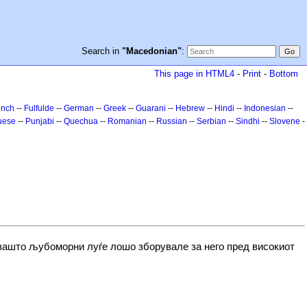
Search in
"Macedonian"
:
This page in HTML4
-
Print
-
Bottom
ench
--
Fulfulde
--
German
--
Greek
--
Guarani
--
Hebrew
--
Hindi
--
Indonesian
--
uese
--
Punjabi
--
Quechua
--
Romanian
--
Russian
--
Serbian
--
Sindhi
--
Slovene
-
г зашто љубоморни луѓе лошо зборувале за него пред високиот