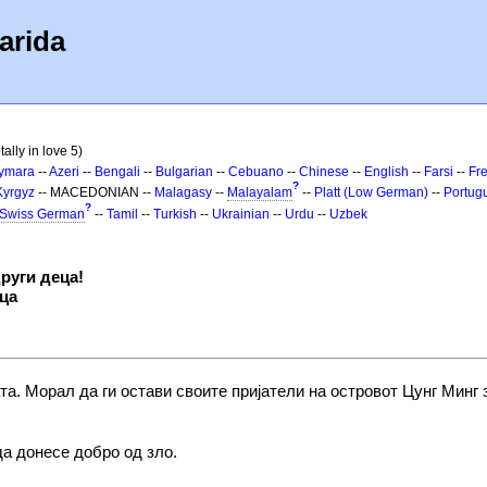
arida
tally in love 5)
ymara
--
Azeri
--
Bengali
--
Bulgarian
--
Cebuano
--
Chinese
--
English
--
Farsi
--
Fr
?
Kyrgyz
-- MACEDONIAN --
Malagasy
--
Malayalam
--
Platt (Low German)
--
Portug
?
Swiss German
--
Tamil
--
Turkish
--
Ukrainian
--
Urdu
--
Uzbek
руги деца!
еца
ата. Морал да ги остави своите пријатели на островот Цунг Мин
да донесе добро од зло.