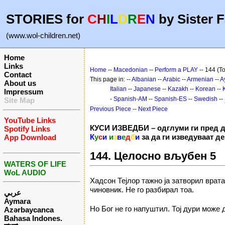
STORIES for
C
H
I
L
D
R
E
N
by Sister F
(www.wol-children.net)
Home
Links
Home
--
Macedonian
--
Perform a PLAY
-- 144 (To
Contact
This page in: --
Albanian
--
Arabic
--
Armenian
--
A
About us
Italian
--
Japanese
--
Kazakh
--
Korean
--
Impressum
-
Spanish-AM
--
Spanish-ES
--
Swedish
--
Site Map
Previous Piece
--
Next Piece
YouTube Links
КУСИ ИЗВЕДБИ – одглуми ги пред д
Spotify Links
К
у
с
и
и
з
в
е
д
б
и
за да ги изведуваат д
App Download
144. Целосно вљубен 5
WATERS OF LIFE
WoL AUDIO
Хадсон Тејлор тажно ја затворил врат
чиновник. Не го разбирал тоа.
عربي
Aymara
Но Бог не го напуштил. Тој дури може 
Azərbaycanca
Bahasa Indones.