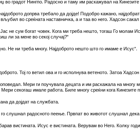
џ во градот Нингпо. Радосно и таму им раскажувал на Кинезите 
 најдоброто допрва требало да дојде! Подобро кажано, најдобр
вљубил во среќната наставничка, а и таа во него. Хадсон сакал
Јас не сум богат човек. Кога ми треба нешто, тогаш Го молам Ис
иш ли за мене во секој случај?“
но. Не ни треба многу. Најдоброто нешто што го имаме е Исус“.
ајдоброто. Тој го ветил ова и го исполнува ветеното. Затоа Хадс
роповедал. Мери ги поучувала децата и им раскажала на многу 
 Мери секогаш имале работа. Биле многу среќни кога Кинезите 
ана да дојдат на службата.
 го слушнал радосното пеење. Првпат во животот слушнал дека 
барав вистината. Исус е вистината. Верувам во Него. Колку годи