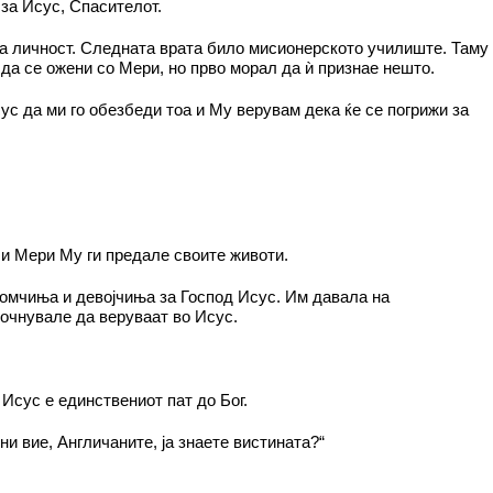
за Исус, Спасителот.
ата личност. Следната врата било мисионерското училиште. Таму
 да се ожени со Мери, но прво морал да ѝ признае нешто.
ус да ми го обезбеди тоа и Му верувам дека ќе се погрижи за
он и Мери Му ги предале своите животи.
момчиња и девојчиња за Господ Исус. Им давала на
почнувале да веруваат во Исус.
Исус е единствениот пат до Бог.
ни вие, Англичаните, ја знаете вистината?“