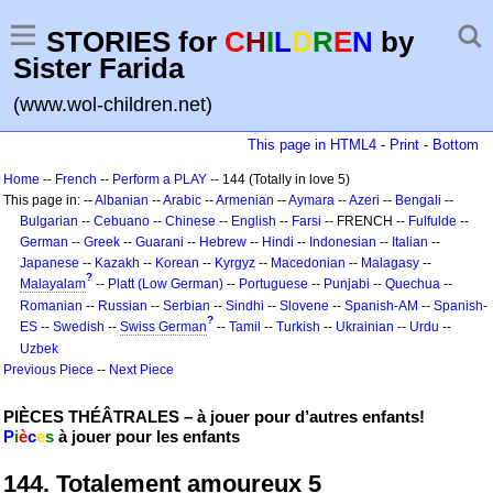
STORIES for
C
H
I
L
D
R
E
N
by
Sister Farida
(www.wol-children.net)
This page in HTML4
-
Print
-
Bottom
Home
--
French
--
Perform a PLAY
-- 144 (Totally in love 5)
This page in: --
Albanian
--
Arabic
--
Armenian
--
Aymara
--
Azeri
--
Bengali
--
Bulgarian
--
Cebuano
--
Chinese
--
English
--
Farsi
-- FRENCH --
Fulfulde
--
German
--
Greek
--
Guarani
--
Hebrew
--
Hindi
--
Indonesian
--
Italian
--
Japanese
--
Kazakh
--
Korean
--
Kyrgyz
--
Macedonian
--
Malagasy
--
?
Malayalam
--
Platt (Low German)
--
Portuguese
--
Punjabi
--
Quechua
--
Romanian
--
Russian
--
Serbian
--
Sindhi
--
Slovene
--
Spanish-AM
--
Spanish-
?
ES
--
Swedish
--
Swiss German
--
Tamil
--
Turkish
--
Ukrainian
--
Urdu
--
Uzbek
Previous Piece
--
Next Piece
PIÈCES THÉÂTRALES – à jouer pour d’autres enfants!
P
i
è
c
e
s
à jouer pour les enfants
144. Totalement amoureux 5