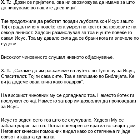
Х. T.:
„Држи се пријателе, ова ни овозможува да имаме за што
да пишуваме во нашите дневници“.
Тие продолжиле да работат поради љубовта кон Исус зашто
Тој страдал многу повеќе кога умрел на крстот за гревовите на
секоја личност. Хадсон размислувал за тоа и уште повеќе го
сакал Исус. Тоа му давало сила да се брани кога ги влечеле по
судови.
Високиот чиновник го слушал нивното објаснување.
Х. T.:
„Сакаме да им раскажеме на луѓето во Тунгшау за Исус,
Спасителот. Тој ги сака сите. Тоа е запишано во Библијата. Ќе
ви ја дадеме оваа книга како подарок“.
На високиот чиновник му се допаднало тоа. Наместо ќотек ги
послужил со чај. Наместо затвор им дозволил да проповедаат
за Исус.
Исус го водел сето тоа што се случувало. Хадсон Му се
заблагодарил за тоа. Потоа преморен се вратил во својот дом.
Неговиот кинески помошник видел како со стапчиња ги јаде
оризот и јајцата од патка.