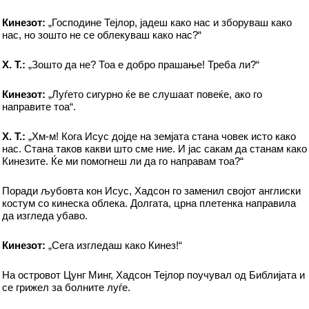
Кинезот:
„Господине Тејлор, јадеш како нас и зборуваш како
нас, но зошто не се облекуваш како нас?“
Х. T.:
„Зошто да не? Тоа е добро прашање! Треба ли?“
Кинезот:
„Луѓето сигурно ќе ве слушаат повеќе, ако го
направите тоа“.
Х. T.:
„Хм-м! Кога Исус дојде на земјата стана човек исто како
нас. Стана таков какви што сме ние. И јас сакам да станам како
Кинезите. Ќе ми помогнеш ли да го направам тоа?“
Поради љубовта кон Исус, Хадсон го заменил својот англиски
костум со кинеска облека. Долгата, црна плетенка направила
да изгледа убаво.
Кинезот:
„Сега изгледаш како Кинез!“
На островот Цунг Минг, Хадсон Тејлор поучувал од Библијата и
се грижел за болните луѓе.