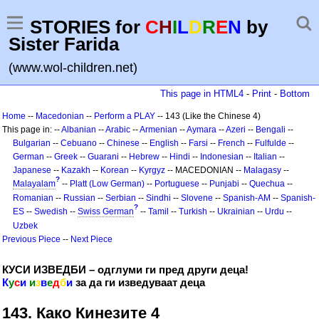
STORIES for
C
H
I
L
D
R
E
N
by
Sister Farida
(www.wol-children.net)
This page in HTML4
-
Print
-
Bottom
Home
--
Macedonian
--
Perform a PLAY
-- 143 (Like the Chinese 4)
This page in: --
Albanian
--
Arabic
--
Armenian
--
Aymara
--
Azeri
--
Bengali
--
Bulgarian
--
Cebuano
--
Chinese
--
English
--
Farsi
--
French
--
Fulfulde
--
German
--
Greek
--
Guarani
--
Hebrew
--
Hindi
--
Indonesian
--
Italian
--
Japanese
--
Kazakh
--
Korean
--
Kyrgyz
-- MACEDONIAN --
Malagasy
--
?
Malayalam
--
Platt (Low German)
--
Portuguese
--
Punjabi
--
Quechua
--
Romanian
--
Russian
--
Serbian
--
Sindhi
--
Slovene
--
Spanish-AM
--
Spanish-
?
ES
--
Swedish
--
Swiss German
--
Tamil
--
Turkish
--
Ukrainian
--
Urdu
--
Uzbek
Previous Piece
--
Next Piece
КУСИ ИЗВЕДБИ – одглуми ги пред други деца!
К
у
с
и
и
з
в
е
д
б
и
за да ги изведуваат деца
143. Како Кинезите 4