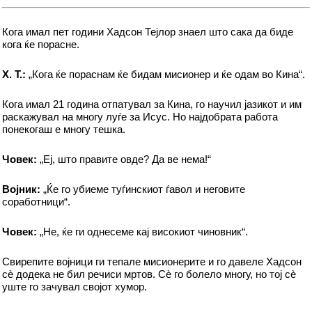
Кога имал пет години Хадсон Тејлор знаел што сака да биде
кога ќе порасне.
Х. T.:
„Кога ќе пораснам ќе бидам мисионер и ќе одам во Кина“.
Кога имал 21 година отпатувал за Кина, го научил јазикот и им
раскажувал на многу луѓе за Исус. Но најдобрата работа
понекогаш е многу тешка.
Човек:
„Еј, што правите овде? Да ве нема!“
Војник:
„Ќе го убиеме туѓинскиот ѓавол и неговите
соработници“.
Човек:
„Не, ќе ги однесеме кај високиот чиновник“.
Свирепите војници ги тепале мисионерите и го давеле Хадсон
сè додека не бил речиси мртов. Сè го болело многу, но тој сè
уште го зачувал својот хумор.