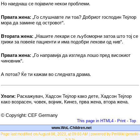
Но наеднаш се појавиле некои проблеми.
Првата жена:
„Го слушнавте ли тоа? Добриот господин Тејлор
мора да замине од островот“.
Втората жена:
„Нашите лекари се љубоморни затоа што тој се
грижи за повеќе пациенти и има подобри лекови од нив“.
Првата жена:
„Го направија да изгледа лошо пред високиот
чиновник“.
А потоа? Ќе ти кажам во следната драма.
Улоги:
Раскажувач, Хадсон Тејлор како дете, Хадсон Тејлор
како возрасен, човек, војник, Кинез, прва жена, втора жена.
© Copyright: CEF Germany
This page in HTML4
-
Print
-
Top
www.WoL-Children.net
Page last modified on August 08, 2023, at 09:03 AM | powered by PmWiki (pmwiki-