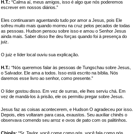
H.T.:
“Calma aí, meus amigos, isso é algo que nós poderemos
escrever em nossos diários.”
Eles continuaram aguentando tudo por amor a Jesus, pois Ele
sofreu muito mais quando morreu na cruz pelos pecados de todas
as pessoas. Hudson pensou sobre isso e amou o Senhor Jesus
ainda mais. Saber disso lhe deu forças quando foi à presença do
juiz.
O juiz e líder local ouviu sua explicação.
H.T.:
“Nós queremos falar às pessoas de Tungschau sobre Jesus,
o Salvador. Ele ama a todos. Isso está escrito na bíblia. Nós
daremos esse livro ao senhor, como presente.”
O líder gostou disso. Em vez de surras, ele lhes serviu chá. Em
vez de mandá-los à prisão, ele os permitiu pregar sobre Jesus.
Jesus faz as coisas acontecerem, e Hudson O agradeceu por isso.
Depois, eles voltaram para casa, exaustos. Seu auxiliar chinês o
observava comendo seu arroz e ovos de pato com os palitinhos.
Chinês:
“Sr. Taylor, você come como nós, você fala como nós,