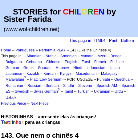
STORIES for
C
H
I
L
D
R
E
N
by
Sister Farida
(www.wol-children.net)
This page in HTML4
-
Print
-
Bottom
Home
--
Portuguese
--
Perform a PLAY
-- 143 (Like the Chinese 4)
This page in: --
Albanian
--
Arabic
--
Armenian
--
Aymara
--
Azeri
--
Bengali
--
Bulgarian
--
Cebuano
--
Chinese
--
English
--
Farsi
--
French
--
Fulfulde
--
German
--
Greek
--
Guarani
--
Hebrew
--
Hindi
--
Indonesian
--
Italian
--
Japanese
--
Kazakh
--
Korean
--
Kyrgyz
--
Macedonian
--
Malagasy
--
?
Malayalam
--
Platt (Low German)
-- PORTUGUESE --
Punjabi
--
Quechua
--
Romanian
--
Russian
--
Serbian
--
Sindhi
--
Slovene
--
Spanish-AM
--
Spanish-
?
ES
--
Swedish
--
Swiss German
--
Tamil
--
Turkish
--
Ukrainian
--
Urdu
--
Uzbek
Previous Piece
--
Next Piece
HISTORINHAS – apresente elas às crianças!
T
e
a
t
r
i
n
h
o
s
para as crianças
143. Que nem o chinês 4