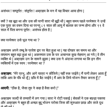
असंभव ! सम्पूर्णत : संपूर्णत ! अब्राहम के मन में यह विचार आया होगा |
क्यों ? वह बूढा था और उस की पत्नी सारा भी बूढ़ी थी | बहुत समय पहले परमेश्वर ने उन्हें
एक पुत्र का वचन दिया था परन्तु ८९ साल की आयु में बालक का जन्म होना और ९९ वे
साल में पिता बनना पूर्णत : असंभव होता है |
क्या परमेश्वर उसे भूल गया था ?
अब्राहम अपने तम्बू के प्रवेश द्वार पर बैठा हुआ था | यह दोपहर का समय था और
तापमान बहुत बढ़ा हुआ था | अकस्मात उस के घर अचानक कुछ मेहमान् आ गये | वे तीन
व्यक्ति थे | अब्राहम उन के सामने झुका | क्या उस ने अंदाजा लगाया था कि इन तीन
व्यक्तियों में एक स्वय : परमेश्वर था ?
अब्राहम:
“मेरे प्रभु, और आगे यात्रा न कीजिये | यहीं रुक जाईये | मैं पानी लेकर आता हूँ
ताकि आप के पाँव धो लूँ | छाँव में बैठ जाईये | मैं आप के लिये भोजन तैयार करता हूँ |”
आदमी:
“ठीक है, जैसा तुम ने कहा है वैसा करो |”
अब्राहम जल्दी से तय्यारी में लग गया | सारा ने रोटी पकाई | सेवकों ने एक बछड़ा पकाया
और अब्राहम ने बहुत ही अच्छा बुद्दू भोजन परोसा जिस की शुरुआत छाछ और ताजे दूध
से की गई |