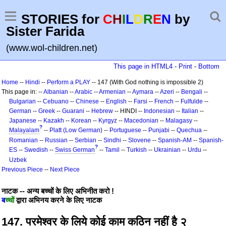
STORIES for
C
H
I
L
D
R
E
N
by
Sister Farida
(www.wol-children.net)
This page in HTML4
-
Print
-
Bottom
Home
--
Hindi
--
Perform a PLAY
-- 147 (With God nothing is impossible 2)
This page in: --
Albanian
--
Arabic
--
Armenian
--
Aymara
--
Azeri
--
Bengali
--
Bulgarian
--
Cebuano
--
Chinese
--
English
--
Farsi
--
French
--
Fulfulde
--
German
--
Greek
--
Guarani
--
Hebrew
-- HINDI --
Indonesian
--
Italian
--
Japanese
--
Kazakh
--
Korean
--
Kyrgyz
--
Macedonian
--
Malagasy
--
?
Malayalam
--
Platt (Low German)
--
Portuguese
--
Punjabi
--
Quechua
--
Romanian
--
Russian
--
Serbian
--
Sindhi
--
Slovene
--
Spanish-AM
--
Spanish-
?
ES
--
Swedish
--
Swiss German
--
Tamil
--
Turkish
--
Ukrainian
--
Urdu
--
Uzbek
Previous Piece
--
Next Piece
नाटक -- अन्य बच्चों के लिए अभिनीत करो !
ब
च्चों
द्वारा अभिनय करने के लिए नाटक
147. परमेश्वर के लिये कोई काम कठिन नहीं है २