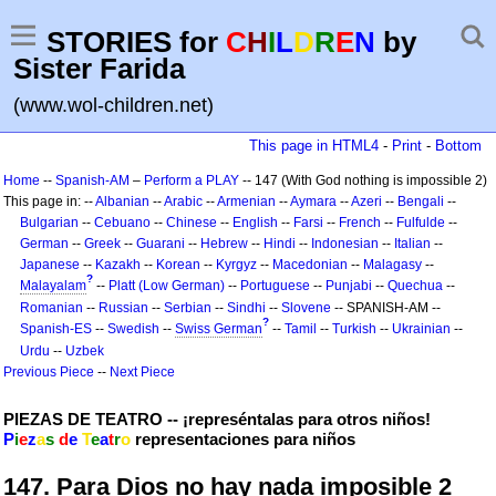
STORIES for
C
H
I
L
D
R
E
N
by
Sister Farida
(www.wol-children.net)
This page in HTML4
-
Print
-
Bottom
Home
--
Spanish-AM
–
Perform a PLAY
-- 147 (With God nothing is impossible 2)
This page in: --
Albanian
--
Arabic
--
Armenian
--
Aymara
--
Azeri
--
Bengali
--
Bulgarian
--
Cebuano
--
Chinese
--
English
--
Farsi
--
French
--
Fulfulde
--
German
--
Greek
--
Guarani
--
Hebrew
--
Hindi
--
Indonesian
--
Italian
--
Japanese
--
Kazakh
--
Korean
--
Kyrgyz
--
Macedonian
--
Malagasy
--
?
Malayalam
--
Platt (Low German)
--
Portuguese
--
Punjabi
--
Quechua
--
Romanian
--
Russian
--
Serbian
--
Sindhi
--
Slovene
-- SPANISH-AM --
?
Spanish-ES
--
Swedish
--
Swiss German
--
Tamil
--
Turkish
--
Ukrainian
--
Urdu
--
Uzbek
Previous Piece
--
Next Piece
PIEZAS DE TEATRO -- ¡represéntalas para otros niños!
P
i
e
z
a
s
d
e
T
e
a
t
r
o
representaciones para niños
147. Para Dios no hay nada imposible 2