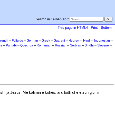
Search in
"Albanian"
:
This page in HTML4
-
Print
-
Bottom
French
--
Fulfulde
--
German
--
Greek
--
Guarani
--
Hebrew
--
Hindi
--
Indonesian
--
se
--
Punjabi
--
Quechua
--
Romanian
--
Russian
--
Serbian
--
Sindhi
--
Slovene
--
oshnja Jezus. Me kalimin e kohës, ai u lodh dhe e zuri gjumi.