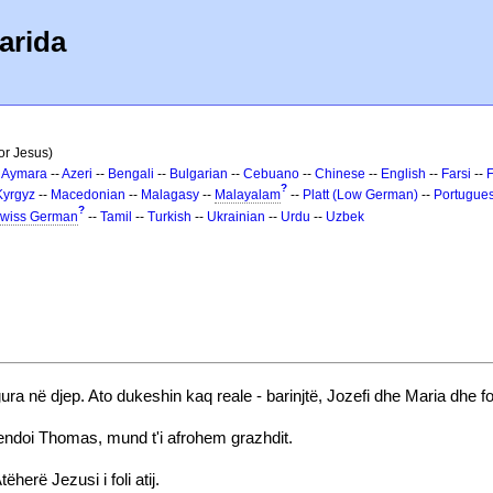
arida
for Jesus)
-
Aymara
--
Azeri
--
Bengali
--
Bulgarian
--
Cebuano
--
Chinese
--
English
--
Farsi
--
?
Kyrgyz
--
Macedonian
--
Malagasy
--
Malayalam
--
Platt (Low German)
--
Portugue
?
wiss German
--
Tamil
--
Turkish
--
Ukrainian
--
Urdu
--
Uzbek
ura në djep. Ato dukeshin kaq reale - barinjtë, Jozefi dhe Maria dhe f
endoi Thomas, mund t'i afrohem grazhdit.
herë Jezusi i foli atij.