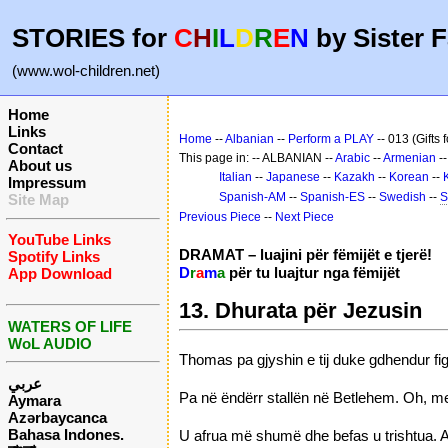
STORIES for
C
H
I
L
D
R
E
N
by Sister F
(www.wol-children.net)
Home
Links
Home
--
Albanian
--
Perform a PLAY
-- 013 (Gifts 
Contact
This page in: -- ALBANIAN --
Arabic
--
Armenian
-
About us
Italian
--
Japanese
--
Kazakh
--
Korean
--
Impressum
Spanish-AM
--
Spanish-ES
--
Swedish
--
S
Site Map
Previous Piece
--
Next Piece
YouTube Links
DRAMAT – luajini për fëmijët e tjerë!
Spotify Links
D
r
a
m
a
për tu luajtur nga fëmijët
App Download
13. Dhurata për Jezusin
WATERS OF LIFE
WoL AUDIO
Thomas pa gjyshin e tij duke gdhendur fig
عربي
Pa në ëndërr stallën në Betlehem. Oh, m
Aymara
Azərbaycanca
Bahasa Indones.
U afrua më shumë dhe befas u trishtua. Atë