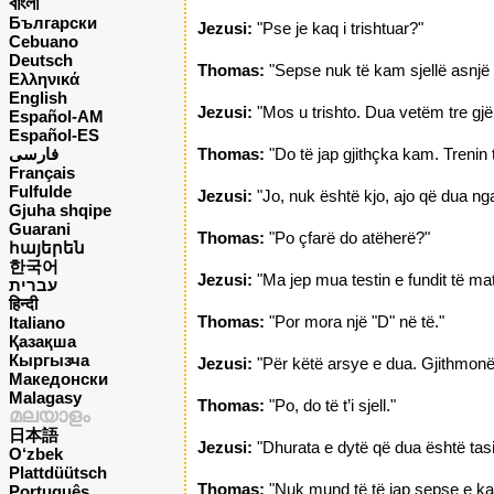
বাংলা
Български
Jezusi:
"Pse je kaq i trishtuar?"
Cebuano
Deutsch
Thomas:
"Sepse nuk të kam sjellë asnjë 
Ελληνικά
English
Jezusi:
"Mos u trishto. Dua vetëm tre gjër
Español-AM
Español-ES
فارسی
Thomas:
"Do të jap gjithçka kam. Trenin 
Français
Fulfulde
Jezusi:
"Jo, nuk është kjo, ajo që dua nga
Gjuha shqipe
Guarani
Thomas:
"Po çfarë do atëherë?"
հայերեն
한국어
Jezusi:
"Ma jep mua testin e fundit të ma
עברית
हिन्दी
Thomas:
"Por mora një "D" në të."
Italiano
Қазақша
Кыргызча
Jezusi:
"Për këtë arsye e dua. Gjithmonë 
Македонски
Malagasy
Thomas:
"Po, do të t’i sjell."
മലയാളം
日本語
Jezusi:
"Dhurata e dytë që dua është tasi 
O‘zbek
Plattdüütsch
Thomas:
"Nuk mund të të jap sepse e ka
Português