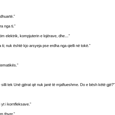
dhuartë."
a nga ti."
tim elektrik, kompjuterin e lojërave, dhe…"
 ti; nuk është kjo arsyeja pse erdha nga qielli në tokë."
tematikës."
silli tek Unë gjërat që nuk janë të mjaftueshme. Do e bësh këtë gjë?"
yt i kornfleksave."
m thyer."