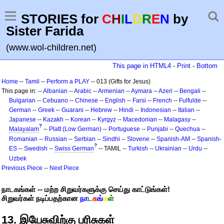
STORIES for
C
H
I
L
D
R
E
N
by
Sister Farida
(www.wol-children.net)
This page in HTML4
-
Print
-
Bottom
Home
--
Tamil
--
Perform a PLAY
-- 013 (Gifts for Jesus)
This page in: --
Albanian
--
Arabic
--
Armenian
--
Aymara
--
Azeri
--
Bengali
--
Bulgarian
--
Cebuano
--
Chinese
--
English
--
Farsi
--
French
--
Fulfulde
--
German
--
Greek
--
Guarani
--
Hebrew
--
Hindi
--
Indonesian
--
Italian
--
Japanese
--
Kazakh
--
Korean
--
Kyrgyz
--
Macedonian
--
Malagasy
--
?
Malayalam
--
Platt (Low German)
--
Portuguese
--
Punjabi
--
Quechua
--
Romanian
--
Russian
--
Serbian
--
Sindhi
--
Slovene
--
Spanish-AM
--
Spanish-
?
ES
--
Swedish
--
Swiss German
-- TAMIL --
Turkish
--
Ukrainian
--
Urdu
--
Uzbek
Previous Piece
--
Next Piece
நாடகங்கள் -- மற்ற சிறுவர்களுக்கு செய்து காட்டுங்கள்!
சிறுவர்கள் நடிப்பதற்கான
நா
ட
க
ங்
க
ள்
13. இயேசுவிற்கு பரிசுகள்