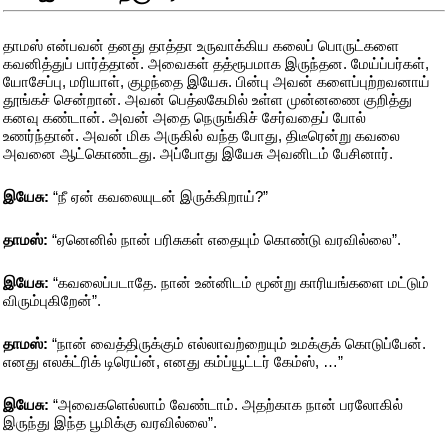
தாமஸ் என்பவன் தனது தாத்தா உருவாக்கிய கலைப் பொருட்களை
கவனித்துப் பார்த்தான். அவைகள் தத்ரூபமாக இருந்தன. மேய்ப்பர்கள்,
யோசேப்பு, மரியாள், குழந்தை இயேசு. பின்பு அவன் களைப்புற்றவனாய்
தூங்கச் சென்றான். அவன் பெத்லகேமில் உள்ள முன்னணை குறித்து
கனவு கண்டான். அவன் அதை நெருங்கிச் சேர்வதைப் போல்
உணர்ந்தான். அவன் மிக அருகில் வந்த போது, திடீரென்று கவலை
அவனை ஆட்கொண்டது. அப்போது இயேசு அவனிடம் பேசினார்.
இயேசு:
“நீ ஏன் கவலையுடன் இருக்கிறாய்?”
தாமஸ்:
“ஏனெனில் நான் பரிசுகள் எதையும் கொண்டு வரவில்லை”.
இயேசு:
“கவலைப்படாதே. நான் உன்னிடம் மூன்று காரியங்களை மட்டும்
விரும்புகிறேன்”.
தாமஸ்:
“நான் வைத்திருக்கும் எல்லாவற்றையும் உமக்குக் கொடுப்பேன்.
எனது எலக்ட்ரிக் டிரெய்ன், எனது கம்ப்யூட்டர் கேம்ஸ், …”
இயேசு:
“அவைகளெல்லாம் வேண்டாம். அதற்காக நான் பரலோகில்
இருந்து இந்த பூமிக்கு வரவில்லை”.