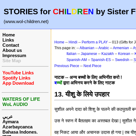
STORIES for
C
H
I
L
D
R
E
N
by Sister F
(www.wol-children.net)
Home
Links
Home
--
Hindi
--
Perform a PLAY
-- 013 (Gifts for 
Contact
This page in: --
Albanian
--
Arabic
--
Armenian
--
A
About us
Italian
--
Japanese
--
Kazakh
--
Korean
--
Impressum
Spanish-AM
--
Spanish-ES
--
Swedish
--
S
Site Map
Previous Piece
--
Next Piece
YouTube Links
नाटक -- अन्य बच्चों के लिए अभिनीत करो !
Spotify Links
ब
च्चों
द्वारा अभिनय करने के लिए नाटक
App Download
13. यीशु के लिये उपहार
WATERS OF LIFE
WoL AUDIO
सुशील अपने दादा को शिशु के पालने की कठपुतली बन
عربي
उस ने स्वप्न में बैतलहम का अस्तबल देखा | सुशील ने
Aymara
Azərbaycanca
Bahasa Indones.
वह निकट आया और अचानक उदास हो गया | तब यीशु 