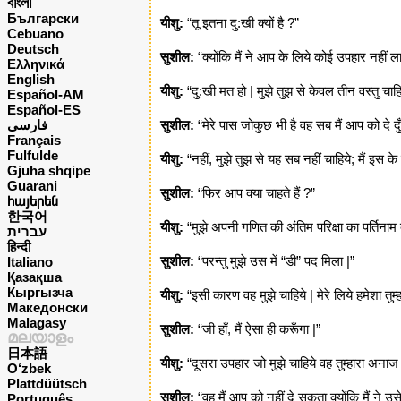
বাংলা
Български
यीशु:
“तू इतना दु:खी क्यों है ?”
Cebuano
Deutsch
सुशील:
“क्योंकि मैं ने आप के लिये कोई उपहार नहीं ला
Ελληνικά
English
यीशु:
“दु:खी मत हो | मुझे तुझ से केवल तीन वस्तु चाहि
Español-AM
Español-ES
فارسی
सुशील:
“मेरे पास जोकुछ भी है वह सब मैं आप को दे दु
Français
Fulfulde
यीशु:
“नहीं, मुझे तुझ से यह सब नहीं चाहिये; मैं इस के
Gjuha shqipe
Guarani
सुशील:
“फिर आप क्या चाहते हैं ?”
հայերեն
한국어
यीशु:
“मुझे अपनी गणित की अंतिम परिक्षा का पर्तिनाम द
עברית
हिन्दी
सुशील:
“परन्तु मुझे उस में “डी” पद मिला |”
Italiano
Қазақша
Кыргызча
यीशु:
“इसी कारण वह मुझे चाहिये | मेरे लिये हमेशा तुम्
Македонски
Malagasy
सुशील:
“जी हाँ, मैं ऐसा ही करूँगा |”
മലയാളം
日本語
यीशु:
“दूसरा उपहार जो मुझे चाहिये वह तुम्हारा अनाज
O‘zbek
Plattdüütsch
सुशील:
“वह मैं आप को नहीं दे सकता क्योंकि मैं ने उस
Português