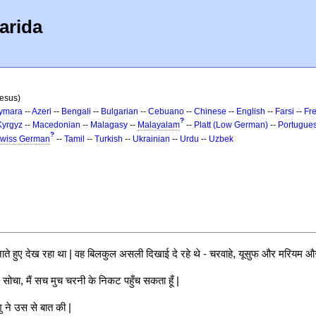
arida
Jesus)
ymara
--
Azeri
--
Bengali
--
Bulgarian
--
Cebuano
--
Chinese
--
English
--
Farsi
--
Fr
?
Kyrgyz
--
Macedonian
--
Malagasy
--
Malayalam
--
Platt (Low German)
--
Portugue
?
wiss German
--
Tamil
--
Turkish
--
Ukrainian
--
Urdu
--
Uzbek
ाते हुए देख रहा था | वह बिलकुल असली दिखाई दे रहे थे - चरवाहे, यूसुफ और मरियम औ
 सोचा, मैं सच मुच चरनी के निकट पहुँच सकता हूँ |
ने उस से बात की |