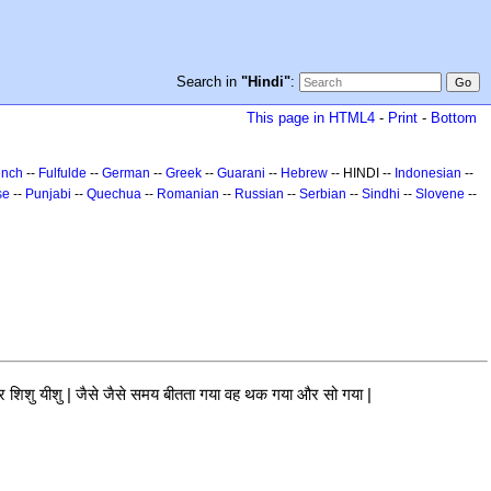
Search in
"Hindi"
:
This page in HTML4
-
Print
-
Bottom
ench
--
Fulfulde
--
German
--
Greek
--
Guarani
--
Hebrew
-- HINDI --
Indonesian
--
se
--
Punjabi
--
Quechua
--
Romanian
--
Russian
--
Serbian
--
Sindhi
--
Slovene
--
र शिशु यीशु | जैसे जैसे समय बीतता गया वह थक गया और सो गया |