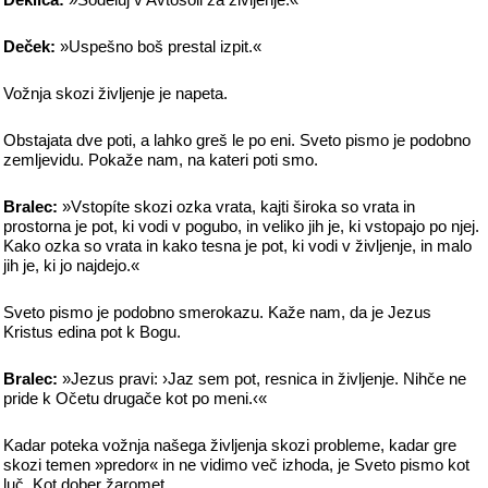
Deček:
»Uspešno boš prestal izpit.«
Vožnja skozi življenje je napeta.
Obstajata dve poti, a lahko greš le po eni. Sveto pismo je podobno
zemljevidu. Pokaže nam, na kateri poti smo.
Bralec:
»Vstopíte skozi ozka vrata, kajti široka so vrata in
prostorna je pot, ki vodi v pogubo, in veliko jih je, ki vstopajo po njej.
Kako ozka so vrata in kako tesna je pot, ki vodi v življenje, in malo
jih je, ki jo najdejo.«
Sveto pismo je podobno smerokazu. Kaže nam, da je Jezus
Kristus edina pot k Bogu.
Bralec:
»Jezus pravi: ›Jaz sem pot, resnica in življenje. Nihče ne
pride k Očetu drugače kot po meni.‹«
Kadar poteka vožnja našega življenja skozi probleme, kadar gre
skozi temen »predor« in ne vidimo več izhoda, je Sveto pismo kot
luč. Kot dober žaromet.