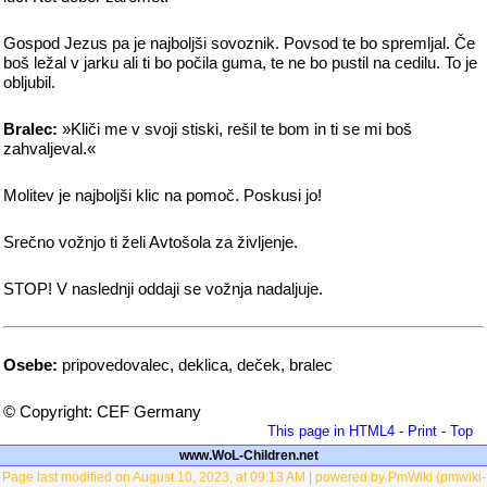
Gospod Jezus pa je najboljši sovoznik. Povsod te bo spremljal. Če
boš ležal v jarku ali ti bo počila guma, te ne bo pustil na cedilu. To je
obljubil.
Bralec:
»Kliči me v svoji stiski, rešil te bom in ti se mi boš
zahvaljeval.«
Molitev je najboljši klic na pomoč. Poskusi jo!
Srečno vožnjo ti želi Avtošola za življenje.
STOP! V naslednji oddaji se vožnja nadaljuje.
Osebe:
pripovedovalec, deklica, deček, bralec
© Copyright: CEF Germany
This page in HTML4
-
Print
-
Top
www.WoL-Children.net
Page last modified on August 10, 2023, at 09:13 AM | powered by PmWiki (pmwiki-