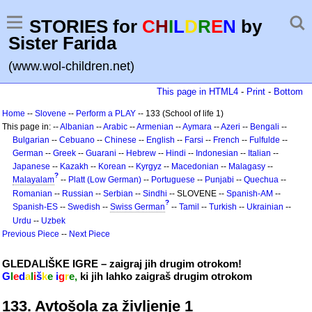
STORIES for
C
H
I
L
D
R
E
N
by
Sister Farida
(www.wol-children.net)
This page in HTML4
-
Print
-
Bottom
Home
--
Slovene
--
Perform a PLAY
-- 133 (School of life 1)
This page in: --
Albanian
--
Arabic
--
Armenian
--
Aymara
--
Azeri
--
Bengali
--
Bulgarian
--
Cebuano
--
Chinese
--
English
--
Farsi
--
French
--
Fulfulde
--
German
--
Greek
--
Guarani
--
Hebrew
--
Hindi
--
Indonesian
--
Italian
--
Japanese
--
Kazakh
--
Korean
--
Kyrgyz
--
Macedonian
--
Malagasy
--
?
Malayalam
--
Platt (Low German)
--
Portuguese
--
Punjabi
--
Quechua
--
Romanian
--
Russian
--
Serbian
--
Sindhi
-- SLOVENE --
Spanish-AM
--
?
Spanish-ES
--
Swedish
--
Swiss German
--
Tamil
--
Turkish
--
Ukrainian
--
Urdu
--
Uzbek
Previous Piece
--
Next Piece
GLEDALIŠKE IGRE – zaigraj jih drugim otrokom!
G
l
e
d
a
l
i
š
k
e
i
g
r
e,
ki jih lahko zaigraš drugim otrokom
133. Avtošola za življenje 1