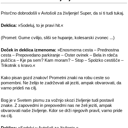
Prisrčno dobrodošli v Avtošoli za življenje! Super, da si ti tudi tukaj.
Deklica:
»Sodeluj, to je pravi hit.«
(Promet: Gume cvilijo, sliši se hupanje, kolesarski zvonec ...)
Deček in deklica izmenoma:
»Enosmerna cesta – Prednostna
cesta – Prepovedano parkiranje – Oster ovinek – Bela in rdeča
puščica – Kje pa sem? Kam moram? – Stop – Spolzko cestišče –
Trikotnik s kravo.«
Kako pisan gozd znakov! Prometni znaki na robu ceste so
pomembni. Ne želijo te zadrževati ali jeziti, ampak obvarovati, da
varno prideš na cilj.
Bog je v Svetem pismu za vožnjo skozi življenje tudi postavil
znake. Z zapovedmi in prepovedmi nas ne želi jeziti, ampak
obvarovati naše življenje. Kdor se drži njegovih pravil, varno pride
na cilj.
Deklica:
»Sodeluj v Avtošoli za življenje.«