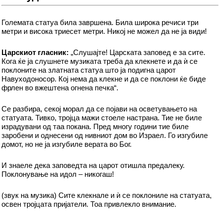
Големата статуа била завршена. Била широка речиси три
метри и висока триесет метри. Никој не можел да не ја види!
Царскиот гласник:
„Слушајте! Царската заповед е за сите.
Кога ќе ја слушнете музиката треба да клекнете и да ѝ се
поклоните на златната статуа што ја подигна царот
Навуходоносор. Кој нема да клекне и да се поклони ќе биде
фрлен во вжештена огнена печка“.
Се разбира, секој морал да се појави на осветувањето на
статуата. Тивко, тројца мажи стоеле настрана. Тие не биле
израдувани од таа покана. Пред многу години тие биле
заробени и однесени од нивниот дом во Израел. Го изгубиле
домот, но не ја изгубиле верата во Бог.
И знаеле дека заповедта на царот отишла предалеку.
Поклонување на идол – никогаш!
(звук на музика) Сите клекнале и ѝ се поклониле на статуата,
освен тројцата пријатели. Тоа привлекло внимание.