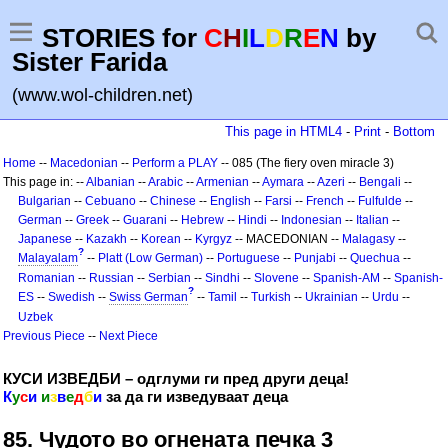
STORIES for
C
H
I
L
D
R
E
N
by
Sister Farida
(www.wol-children.net)
This page in HTML4
-
Print
-
Bottom
Home
--
Macedonian
--
Perform a PLAY
-- 085 (The fiery oven miracle 3)
This page in: --
Albanian
--
Arabic
--
Armenian
--
Aymara
--
Azeri
--
Bengali
--
Bulgarian
--
Cebuano
--
Chinese
--
English
--
Farsi
--
French
--
Fulfulde
--
German
--
Greek
--
Guarani
--
Hebrew
--
Hindi
--
Indonesian
--
Italian
--
Japanese
--
Kazakh
--
Korean
--
Kyrgyz
-- MACEDONIAN --
Malagasy
--
?
Malayalam
--
Platt (Low German)
--
Portuguese
--
Punjabi
--
Quechua
--
Romanian
--
Russian
--
Serbian
--
Sindhi
--
Slovene
--
Spanish-AM
--
Spanish-
?
ES
--
Swedish
--
Swiss German
--
Tamil
--
Turkish
--
Ukrainian
--
Urdu
--
Uzbek
Previous Piece
--
Next Piece
КУСИ ИЗВЕДБИ – одглуми ги пред други деца!
К
у
с
и
и
з
в
е
д
б
и
за да ги изведуваат деца
85. Чудото во огнената печка 3