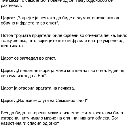
Тие мажи го сакале Бог повеќе од сè. Навуходоносор се
разгневил.
Царот:
„Загрејте ја печката да биде седумпати пожешка од
обично и фрлете ги во огнот“.
Потоа тројцата пријатели биле фрлени во огнената печка. Било
толку жешко, што војниците што ги фрлиле внатре умреле од
жештината.
Царот се загледал во огнот.
Царот:
„Гледам четворица мажи кои шетаат во огнот. Еден од
нив има изглед на Бог“.
Царот ја отворил вратата на печката.
Царот:
„Излезете слуги на Семоќниот Бог!“
Без да бидат изгорени, мажите излегле. Ниту косата им била
изгорена, ниту имало мирис на оган на нивната облека. Бог
навистина ги спасил од огнот.