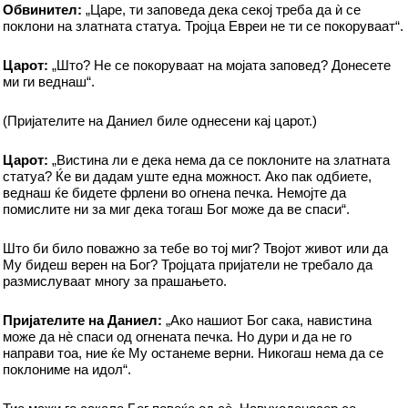
Обвинител:
„Царе, ти заповеда дека секој треба да ѝ се
поклони на златната статуа. Тројца Евреи не ти се покоруваат“.
Царот:
„Што? Не се покоруваат на мојата заповед? Донесете
ми ги веднаш“.
(Пријателите на Даниел биле однесени кај царот.)
Царот:
„Вистина ли е дека нема да се поклоните на златната
статуа? Ќе ви дадам уште една можност. Ако пак одбиете,
веднаш ќе бидете фрлени во огнена печка. Немојте да
помислите ни за миг дека тогаш Бог може да ве спаси“.
Што би било поважно за тебе во тој миг? Твојот живот или да
Му бидеш верен на Бог? Тројцата пријатели не требало да
размислуваат многу за прашањето.
Пријателите на Даниел:
„Ако нашиот Бог сака, навистина
може да нè спаси од огнената печка. Но дури и да не го
направи тоа, ние ќе Му останеме верни. Никогаш нема да се
поклониме на идол“.