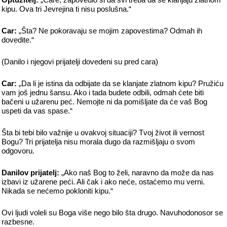
kipu. Ova tri Jevrejina ti nisu poslušna.“
Car:
„Šta? Ne pokoravaju se mojim zapovestima? Odmah ih
dovedite.“
(Danilo i njegovi prijatelji dovedeni su pred cara)
Car:
„Da li je istina da odbijate da se klanjate zlatnom kipu? Pružiću
vam još jednu šansu. Ako i tada budete odbili, odmah ćete biti
bačeni u užarenu peć. Nemojte ni da pomišljate da će vaš Bog
uspeti da vas spase.“
Šta bi tebi bilo važnije u ovakvoj situaciji? Tvoj život ili vernost
Bogu? Tri prijatelja nisu morala dugo da razmišljaju o svom
odgovoru.
Danilov prijatelj:
„Ako naš Bog to želi, naravno da može da nas
izbavi iz užarene peći. Ali čak i ako neće, ostaćemo mu verni.
Nikada se nećemo pokloniti kipu.“
Ovi ljudi voleli su Boga više nego bilo šta drugo. Navuhodonosor se
razbesne.