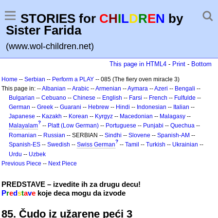
STORIES for
C
H
I
L
D
R
E
N
by
Sister Farida
(www.wol-children.net)
This page in HTML4
-
Print
-
Bottom
Home
--
Serbian
--
Perform a PLAY
-- 085 (The fiery oven miracle 3)
This page in: --
Albanian
--
Arabic
--
Armenian
--
Aymara
--
Azeri
--
Bengali
--
Bulgarian
--
Cebuano
--
Chinese
--
English
--
Farsi
--
French
--
Fulfulde
--
German
--
Greek
--
Guarani
--
Hebrew
--
Hindi
--
Indonesian
--
Italian
--
Japanese
--
Kazakh
--
Korean
--
Kyrgyz
--
Macedonian
--
Malagasy
--
?
Malayalam
--
Platt (Low German)
--
Portuguese
--
Punjabi
--
Quechua
--
Romanian
--
Russian
-- SERBIAN --
Sindhi
--
Slovene
--
Spanish-AM
--
?
Spanish-ES
--
Swedish
--
Swiss German
--
Tamil
--
Turkish
--
Ukrainian
--
Urdu
--
Uzbek
Previous Piece
--
Next Piece
PREDSTAVE – izvedite ih za drugu decu!
P
r
e
d
s
t
a
v
e
koje deca mogu da izvode
85. Čudo iz užarene peći 3