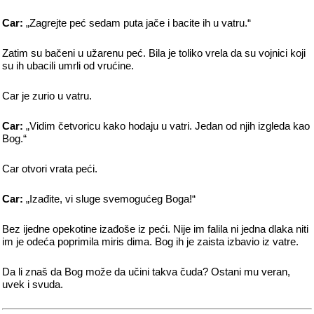
Car:
„Zagrejte peć sedam puta jače i bacite ih u vatru.“
Zatim su bačeni u užarenu peć. Bila je toliko vrela da su vojnici koji
su ih ubacili umrli od vrućine.
Car je zurio u vatru.
Car:
„Vidim četvoricu kako hodaju u vatri. Jedan od njih izgleda kao
Bog.“
Car otvori vrata peći.
Car:
„Izađite, vi sluge svemogućeg Boga!“
Bez ijedne opekotine izađoše iz peći. Nije im falila ni jedna dlaka niti
im je odeća poprimila miris dima. Bog ih je zaista izbavio iz vatre.
Da li znaš da Bog može da učini takva čuda? Ostani mu veran,
uvek i svuda.