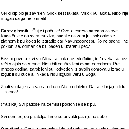
Veliki kip bio je završen. Širok šest lakata i visok 60 lakata. Niko nije
mogao da ga ne primeti!
Carev glasnik:
„Čujte i počujte! Ovo je careva naredba za sve.
Kada čujete da svira muzika, padnite na zemlju i poklonite se
zlatnom kipu kojeg je izgradio car Navuhodonosor. Ko ne padne i ne
pokloni se, odmah će biti bačen u užarenu peć.“
Bez pogovora: svi su išli da se poklone. Međutim, tri čoveka su bez
reči stajala sa strane. Nisu bili oduševljeni ovom naredbom. Pre
mnogo godina, zarobljeni su i odvedeni iz svojih domova u Izraelu.
Izgubili su kuće ali nikada nisu izgubili veru u Boga.
Znali su da je careva naredba otišla predaleko. Da se klanjaju idolu
– nikada!
(muzika) Svi padoše na zemlju i pokloniše se kipu.
Svi sem trojice prijatelja. Time su privukli pažnju na sebe.
Optužitelj:
„Care, zapovedio si da svi treba da se klanjaju zlatnom