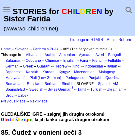
STORIES for
C
H
I
L
D
R
E
N
by
Sister Farida
(www.wol-children.net)
This page in HTML4
-
Print
-
Bottom
Home
--
Slovene
--
Perform a PLAY
-- 085 (The fiery oven miracle 3)
This page in: --
Albanian
--
Arabic
--
Armenian
--
Aymara
--
Azeri
--
Bengali
--
Bulgarian
--
Cebuano
--
Chinese
--
English
--
Farsi
--
French
--
Fulfulde
--
German
--
Greek
--
Guarani
--
Hebrew
--
Hindi
--
Indonesian
--
Italian
--
Japanese
--
Kazakh
--
Korean
--
Kyrgyz
--
Macedonian
--
Malagasy
--
?
Malayalam
--
Platt (Low German)
--
Portuguese
--
Punjabi
--
Quechua
--
Romanian
--
Russian
--
Serbian
--
Sindhi
-- SLOVENE --
Spanish-AM
--
?
Spanish-ES
--
Swedish
--
Swiss German
--
Tamil
--
Turkish
--
Ukrainian
--
Urdu
--
Uzbek
Previous Piece
--
Next Piece
GLEDALIŠKE IGRE – zaigraj jih drugim otrokom!
G
l
e
d
a
l
i
š
k
e
i
g
r
e,
ki jih lahko zaigraš drugim otrokom
85. Čudež v ognjeni peči 3