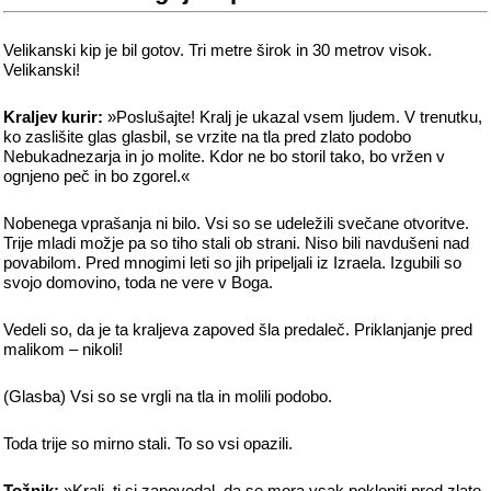
Velikanski kip je bil gotov. Tri metre širok in 30 metrov visok.
Velikanski!
Kraljev kurir:
»Poslušajte! Kralj je ukazal vsem ljudem. V trenutku,
ko zaslišite glas glasbil, se vrzite na tla pred zlato podobo
Nebukadnezarja in jo molite. Kdor ne bo storil tako, bo vržen v
ognjeno peč in bo zgorel.«
Nobenega vprašanja ni bilo. Vsi so se udeležili svečane otvoritve.
Trije mladi možje pa so tiho stali ob strani. Niso bili navdušeni nad
povabilom. Pred mnogimi leti so jih pripeljali iz Izraela. Izgubili so
svojo domovino, toda ne vere v Boga.
Vedeli so, da je ta kraljeva zapoved šla predaleč. Priklanjanje pred
malikom – nikoli!
(Glasba) Vsi so se vrgli na tla in molili podobo.
Toda trije so mirno stali. To so vsi opazili.
Tožnik:
»Kralj, ti si zapovedal, da se mora vsak pokloniti pred zlato