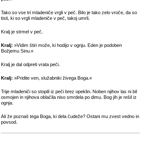
Tako so vse tri mladeniče vrgli v peč. Bilo je tako zelo vroče, da so
tisti, ki so vrgli mladeniče v peč, takoj umrli.
Kralj je strmel v peč.
Kralj:
»Vidim štiri može, ki hodijo v ognju. Eden je podoben
Božjemu Sinu.«
Kralj je dal odpreti vrata peči.
Kralj:
»Pridite ven, služabniki živega Boga.«
Trije mladeniči so stopili iz peči brez opeklin. Noben njihov las ni bil
osmojen in njihova oblačila niso smrdela po dimu. Bog jih je rešil iz
ognja.
Ali že poznaš tega Boga, ki dela čudeže? Ostani mu zvest vedno in
povsod.