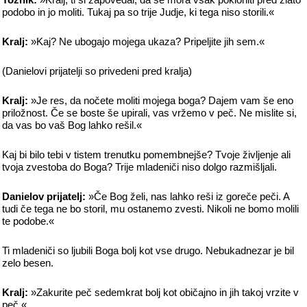
podobo in jo moliti. Tukaj pa so trije Judje, ki tega niso storili.«
Kralj:
»Kaj? Ne ubogajo mojega ukaza? Pripeljite jih sem.«
(Danielovi prijatelji so privedeni pred kralja)
Kralj:
»Je res, da nočete moliti mojega boga? Dajem vam še eno
priložnost. Če se boste še upirali, vas vržemo v peč. Ne mislite si,
da vas bo vaš Bog lahko rešil.«
Kaj bi bilo tebi v tistem trenutku pomembnejše? Tvoje življenje ali
tvoja zvestoba do Boga? Trije mladeniči niso dolgo razmišljali.
Danielov prijatelj:
»Če Bog želi, nas lahko reši iz goreče peči. A
tudi če tega ne bo storil, mu ostanemo zvesti. Nikoli ne bomo molili
te podobe.«
Ti mladeniči so ljubili Boga bolj kot vse drugo. Nebukadnezar je bil
zelo besen.
Kralj:
»Zakurite peč sedemkrat bolj kot običajno in jih takoj vrzite v
peč.«