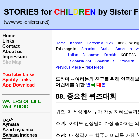
STORIES for
C
H
I
L
D
R
E
N
by Sister F
(www.wol-children.net)
Home
Links
Home
--
Korean
--
Perform a PLAY
-- 088 (The big
Contact
This page in: --
Albanian
--
Arabic
--
Armenian
--
A
About us
Italian
--
Japanese
--
Kazakh
-- KOREAN -
Impressum
-
Spanish-AM
--
Spanish-ES
--
Swedish
--
Site Map
Previous Piece
--
Next Piece
YouTube Links
드라마 -- 여러분의 친구를 위해 연극해
Spotify Links
어린이를 위한
연
극
대
본
App Download
88. 중요한 퀴즈대회
WATERS OF LIFE
WoL AUDIO
퀴즈: 이 세상에서 누가 가장 지혜로울까
عربي
소녀:
"아마도 선생님이 가장 좋아하는 의
Aymara
Azərbaycanca
Bahasa Indones.
소년:
"내 생각에는 컴퓨터 머리를 가진 