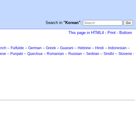
Search in
"Korean"
:
This page in HTML4
-
Print
-
Bottom
ench
--
Fulfulde
--
German
--
Greek
--
Guarani
--
Hebrew
--
Hindi
--
Indonesian
--
uese
--
Punjabi
--
Quechua
--
Romanian
--
Russian
--
Serbian
--
Sindhi
--
Slovene
-