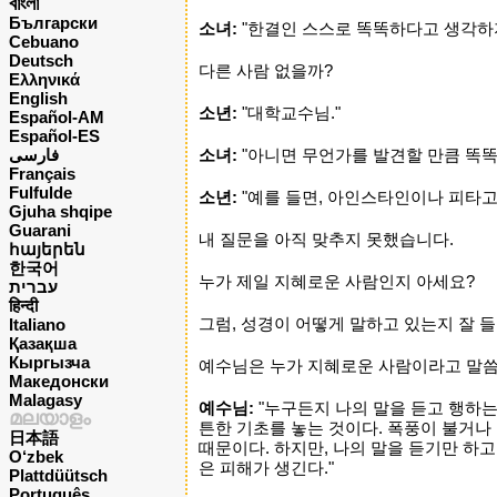
বাংলা
Български
소녀:
"한결인 스스로 똑똑하다고 생각하지
Cebuano
Deutsch
다른 사람 없을까?
Ελληνικά
English
소년:
"대학교수님."
Español-AM
Español-ES
فارسی
소녀:
"아니면 무언가를 발견할 만큼 똑똑
Français
Fulfulde
소년:
"예를 들면, 아인스타인이나 피타고
Gjuha shqipe
Guarani
내 질문을 아직 맞추지 못했습니다.
հայերեն
한국어
누가 제일 지혜로운 사람인지 아세요?
עברית
हिन्दी
그럼, 성경이 어떻게 말하고 있는지 잘 
Italiano
Қазақша
Кыргызча
예수님은 누가 지혜로운 사람이라고 말씀
Македонски
Malagasy
예수님:
"누구든지 나의 말을 듣고 행하는
മലയാളം
튼한 기초를 놓는 것이다. 폭풍이 불거나 
日本語
때문이다. 하지만, 나의 말을 듣기만 하고
O‘zbek
은 피해가 생긴다."
Plattdüütsch
Português