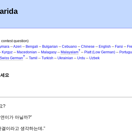
arida
 contest question)
ymara
--
Azeri
--
Bengali
--
Bulgarian
--
Cebuano
--
Chinese
--
English
--
Farsi
--
Fr
?
-
Kyrgyz
--
Macedonian
--
Malagasy
--
Malayalam
--
Platt (Low German)
--
Portug
?
Swiss German
--
Tamil
--
Turkish
--
Ukrainian
--
Urdu
--
Uzbek
보세요
요?
연이가 아닐까?"
한결이라고 생각하는데."