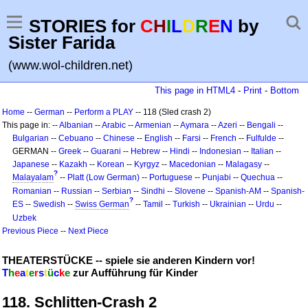
STORIES for
C
H
I
L
D
R
E
N
by
Sister Farida
(www.wol-children.net)
This page in HTML4
-
Print
-
Bottom
Home
--
German
--
Perform a PLAY
-- 118 (Sled crash 2)
This page in: --
Albanian
--
Arabic
--
Armenian
--
Aymara
--
Azeri
--
Bengali
--
Bulgarian
--
Cebuano
--
Chinese
--
English
--
Farsi
--
French
--
Fulfulde
--
GERMAN --
Greek
--
Guarani
--
Hebrew
--
Hindi
--
Indonesian
--
Italian
--
Japanese
--
Kazakh
--
Korean
--
Kyrgyz
--
Macedonian
--
Malagasy
--
?
Malayalam
--
Platt (Low German)
--
Portuguese
--
Punjabi
--
Quechua
--
Romanian
--
Russian
--
Serbian
--
Sindhi
--
Slovene
--
Spanish-AM
--
Spanish-
?
ES
--
Swedish
--
Swiss German
--
Tamil
--
Turkish
--
Ukrainian
--
Urdu
--
Uzbek
Previous Piece
--
Next Piece
THEATERSTÜCKE -- spiele sie anderen Kindern vor!
T
h
e
a
t
e
r
s
t
ü
c
k
e
zur Aufführung für Kinder
118. Schlitten-Crash 2