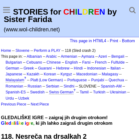
STORIES for
C
H
I
L
D
R
E
N
by
Sister Farida
(www.wol-children.net)
This page in HTML4
-
Print
-
Bottom
Home
--
Slovene
--
Perform a PLAY
-- 118 (Sled crash 2)
This page in: --
Albanian
--
Arabic
--
Armenian
--
Aymara
--
Azeri
--
Bengali
--
Bulgarian
--
Cebuano
--
Chinese
--
English
--
Farsi
--
French
--
Fulfulde
--
German
--
Greek
--
Guarani
--
Hebrew
--
Hindi
--
Indonesian
--
Italian
--
Japanese
--
Kazakh
--
Korean
--
Kyrgyz
--
Macedonian
--
Malagasy
--
?
Malayalam
--
Platt (Low German)
--
Portuguese
--
Punjabi
--
Quechua
--
Romanian
--
Russian
--
Serbian
--
Sindhi
-- SLOVENE --
Spanish-AM
--
?
Spanish-ES
--
Swedish
--
Swiss German
--
Tamil
--
Turkish
--
Ukrainian
--
Urdu
--
Uzbek
Previous Piece
--
Next Piece
GLEDALIŠKE IGRE – zaigraj jih drugim otrokom!
G
l
e
d
a
l
i
š
k
e
i
g
r
e,
ki jih lahko zaigraš drugim otrokom
118. Nesreča na drsalkah 2