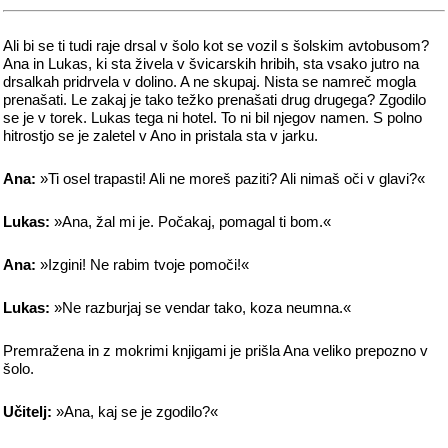
Ali bi se ti tudi raje drsal v šolo kot se vozil s šolskim avtobusom?
Ana in Lukas, ki sta živela v švicarskih hribih, sta vsako jutro na
drsalkah pridrvela v dolino. A ne skupaj. Nista se namreč mogla
prenašati. Le zakaj je tako težko prenašati drug drugega? Zgodilo
se je v torek. Lukas tega ni hotel. To ni bil njegov namen. S polno
hitrostjo se je zaletel v Ano in pristala sta v jarku.
Ana:
»Ti osel trapasti! Ali ne moreš paziti? Ali nimaš oči v glavi?«
Lukas:
»Ana, žal mi je. Počakaj, pomagal ti bom.«
Ana:
»Izgini! Ne rabim tvoje pomoči!«
Lukas:
»Ne razburjaj se vendar tako, koza neumna.«
Premražena in z mokrimi knjigami je prišla Ana veliko prepozno v
šolo.
Učitelj:
»Ana, kaj se je zgodilo?«