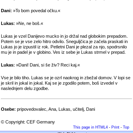
Dani:
»To bom povedal očku.«
Lukas:
»Ne, ne boš.«
Lukas je vzel Danijevo mucko in jo držal nad globokim prepadom.
Potem se je vse zelo hitro odvilo. Sneguljčica je začela praskati in
Lukas jo je izpustil iz rok. Petletni Dani je plezal za njo, spodrsnilo
mu je in padel je v globino. Ves iz sebe je Lukas strmel v prepad.
Lukas:
»Dani! Dani, si še živ? Reci kaj.«
Vse je bilo tiho. Lukas se je ozrl naokrog in zbežal domov. V lopi se
je skril in jokal in jokal. Kaj se je zgodilo potem, boš izvedel v
naslednjem delu zgodbe.
Osebe:
pripovedovalec, Ana, Lukas, učitelj, Dani
© Copyright: CEF Germany
This page in HTML4
-
Print
-
Top