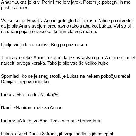
Ana:
»Lukas je kriv. Porinil me je v jarek. Potem je pobegnil in me
pustil samo.«
Vsi so sočustvovali z Ano in grdo gledali Lukasa. Nihče pa ni vedel,
da je bila Ana v svojem srcu ravno tako slaba kot Lukas. Vsi so bili
na strani prijazne sošolke, ki ni imela več mame.
Ljudje vidijo le zunanjost, Bog pa pozna srce.
Tihi glas je rekel Ani in Lukasu, da je sovraštvo greh. A nihče ni hotel
narediti prvega koraka. Tako je bilo vse še veliko hujše.
Spomladi, ko se je sneg stopil, je Lukas na nekem pobočju srečal
Danija z njegovo mucko.
Lukas:
»Kaj pa delaš tukaj?«
Dani:
»Nabiram rože za Ano.«
Lukas:
»A tako, za Ano. Tvoja sestra je trapasta!«
Lukas je vzel Daniju žafrane, jih vrgel na tla in jih poteptal.