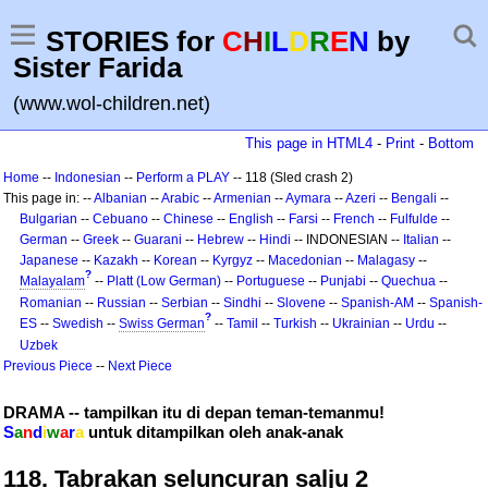
STORIES for
C
H
I
L
D
R
E
N
by
Sister Farida
(www.wol-children.net)
This page in HTML4
-
Print
-
Bottom
Home
--
Indonesian
--
Perform a PLAY
-- 118 (Sled crash 2)
This page in: --
Albanian
--
Arabic
--
Armenian
--
Aymara
--
Azeri
--
Bengali
--
Bulgarian
--
Cebuano
--
Chinese
--
English
--
Farsi
--
French
--
Fulfulde
--
German
--
Greek
--
Guarani
--
Hebrew
--
Hindi
-- INDONESIAN --
Italian
--
Japanese
--
Kazakh
--
Korean
--
Kyrgyz
--
Macedonian
--
Malagasy
--
?
Malayalam
--
Platt (Low German)
--
Portuguese
--
Punjabi
--
Quechua
--
Romanian
--
Russian
--
Serbian
--
Sindhi
--
Slovene
--
Spanish-AM
--
Spanish-
?
ES
--
Swedish
--
Swiss German
--
Tamil
--
Turkish
--
Ukrainian
--
Urdu
--
Uzbek
Previous Piece
--
Next Piece
DRAMA -- tampilkan itu di depan teman-temanmu!
S
a
n
d
i
w
a
r
a
untuk ditampilkan oleh anak-anak
118. Tabrakan seluncuran salju 2