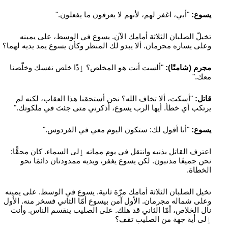
يسوع:
"أبي، اغفر لهم، لأنهم لا يعرفون ما يفعلون."
تخيلّ الصلبان الثلاثة أمامك الآن. يسوع في الوسط، على يمينه
وعلى يساره مجرمان. ألا يبدو لك المنظر وكأن يسوع يمد يديه لهما؟
مجرم (شامتًا):
"ألست أنت هو المخلص؟ ٳذًا خلص نفسك وخلّصنا
معك."
قاتل:
"أسكت، ألا تخاف الله؟ نحن أستحقنا هذا العقاب، لكنه لم
يرتكب أي خطأ. أيها الرب يسوع، أذكرني متى جئتَ في ملكوتك."
يسوع:
"أنا أقول لك: ستكون اليوم معي في الفردوس."
اعترف القاتل بذنبه وانتقل في يوم مماته ٳلى السماء. كان محقًّا:
نحن جميعًا مذنبون. لكن يسوع يغفر، ويديه ممدودتان دائمًا نحو
الخطاة.
تخيل الصلبان الثلاثة أمامك مرّة ثانية. يسوع في الوسط. على يمينه
وعلى شماله مجرمان. الأول آمن بيسوع أمّا الثاني فسخر منه. الأول
نال الخلاص، أمّا الثاني قد هلك. على الصليب ينقسم الناس. وأنت
ٳلى أية جهة من الصليب تقف؟