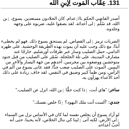
131. عِقَاب المَوت لِإبنِ الله
أصدر القاضي الحكم بالٳعدام. كان الجلادون مستعدين. يسوع، ٳبن
الله، قد سُلِّم ٳلى أعدائه. لقد بصقوا عليه، ضربوه على وجهه
وجلدوه.
الضربات ترمز ٳلى القصاص. لم يستحق يسوع ذلك. فهو لم يخطىء
أبدًا. مع ذلك وجب عليه أن يموت بهذه الطريقة الوحشية. على ظهره
الدامي، حمل الصليب وسار عبر طرقات أورشليم. خارجًا عند
مشارف المدينة، على تلة الجلجلة، سُمّر على الصليب من قبل جنود
متوحشين ووضعوه بين مجرمين. أحدهم من جهة اليسار والآخر من
اليمين. الموت على الصليب صعب جدًّا. فقد عانى يسوع من ألم في
الرأس، ومن ظمأ كبير وضيق في النفس. لقد خاف. زيادة على ذلك
أخذ الأعداء يهزأون به.
ساخر:
"هاي أنت، ٳذا كنت حقًّا ٳبن الله، انزل عن الصليب."
جندي:
"ألست أنت ملك اليهود؟ ٳذًا خلص نفسك."
لو أراد يسوع أن يخلص نفسه لما كان في الأساس نزل من السماء
ٳلى الأرض. لكنه أتى ٳلينا كي ننال الخلاص، لأنه يحبنا. حتى أنه
أحبّ أعداءه.