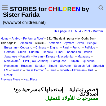
STORIES for
C
H
I
L
D
R
E
N
by
Sister Farida
(www.wol-children.net)
This page in HTML4
-
Print
-
Bottom
Home
--
Arabic
--
Perform a PLAY
-- 131 (The death penalty for God's Son)
This page in: --
Albanian
-- ARABIC --
Armenian
--
Aymara
--
Azeri
--
Bengali
--
Bulgarian
--
Cebuano
--
Chinese
--
English
--
Farsi
--
French
--
Fulfulde
--
German
--
Greek
--
Guarani
--
Hebrew
--
Hindi
--
Indonesian
--
Italian
--
Japanese
--
Kazakh
--
Korean
--
Kyrgyz
--
Macedonian
--
Malagasy
--
?
Malayalam
--
Platt (Low German)
--
Portuguese
--
Punjabi
--
Quechua
--
Romanian
--
Russian
--
Serbian
--
Sindhi
--
Slovene
--
Spanish-AM
--
Spanish-
?
ES
--
Swedish
--
Swiss German
--
Tamil
--
Turkish
--
Ukrainian
--
Urdu
--
Uzbek
Previous Piece
--
Next Piece
!قصص تمثيلية -- إستعملها كمسرحية مع
أصدقائك
مسرحيات للأولاد للتمثيل