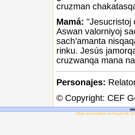
cruzman chakatasq
Mamá:
"Jesucristoj
Aswan valorniyoj s
sach’amanta nisqaq
rinku. Jesús jamorq
cruzwanqa mana nav
Personajes:
Relator
© Copyright: CEF 
ww
Page last modified on August 08, 20