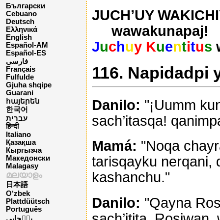
Български
JUCH’UY WAKICHIY
Cebuano
Deutsch
wawakunapaj!
Ελληνικά
English
J
u
c
h
u
y K
u
e
n
t
i
t
u
s
Español-AM
Español-ES
فارسی
116. Napidadpi y
Français
Fulfulde
Gjuha shqipe
Guarani
Danilo:
"¡Uumm kuna
հայերեն
한국어
sach’itasqa! qanimp
עברית
हिन्दी
Italiano
Mamá:
"Noqa chayra
Қазақша
Кыргызча
tarisqayku nerqani,
Македонски
Malagasy
kashanchu."
മലയാളം
日本語
O‘zbek
Danilo:
"Qayna Rosi
Plattdüütsch
Português
sach’itita. Rosiwa
پن٘جابی