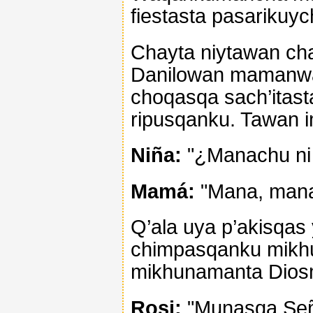
fiestasta pasarikuyc
Chayta niytawan ch
Danilowan mamanwa
choqasqa sach’itast
ripusqanku. Tawan i
Niña:
"¿Manachu ni 
Mamá:
"Mana, mana
Q’ala uya p’akisqa
chimpasqanku mikhu
mikhunamanta Dios
Rosi:
"Munasqa Seño