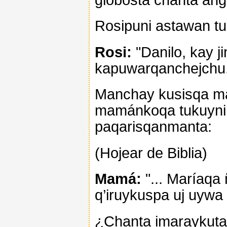
Rosipuni astawan t
Rosi:
"Danilo, kay j
kapuwarqanchejchu.
Manchay kusisqa m
mamánkoqa tukuynin
paqarisqanmanta:
(Hojear de Biblia)
Mamá:
"... Maríaqa
q’iruykuspa uj uywa
¿Chanta imaraykutaj