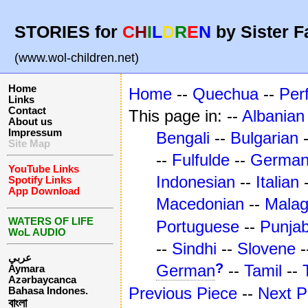
STORIES for
C
H
I
L
D
R
E
N
by Sister F
(www.wol-children.net)
Home
Home
--
Quechua
--
Per
Links
Contact
This page in: --
Albanian
About us
Impressum
Bengali
--
Bulgarian
Site Map
--
Fulfulde
--
Germa
YouTube Links
Indonesian
--
Italian
Spotify Links
App Download
Macedonian
--
Mala
WATERS OF LIFE
Portuguese
--
Punjab
WoL AUDIO
--
Sindhi
--
Slovene
-
عربي
?
German
--
Tamil
--
Aymara
Azərbaycanca
Previous Piece
--
Next P
Bahasa Indones.
বাংলা