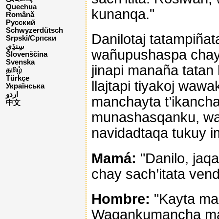
Quechua
kunanqa."
Română
Русский
Schwyzerdütsch
Danilotaj tatampiñat
Srpski/Српски
wañupushaspa chay p
Slovenščina
Svenska
jinapi manaña tatan 
தமிழ்
Türkçe
llajtapi tiyakoj waw
Українська
اردو
manchayta t’ikancha
中文
munashasqanku, wak
navidadtaqa tukuy i
Mamá:
"Danilo, jaqa
chay sach’itata vend
Hombre:
"Kayta ma
Waqankumancha man