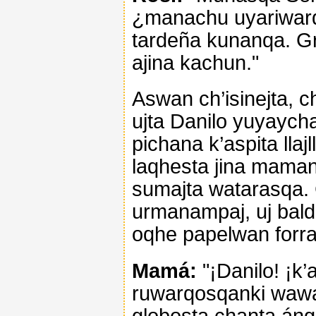
¿manachu uyariwarq
tardeña kunanqa. G
ajina kachun."
Aswan ch’isinejta, 
ujta Danilo yuyaycha
pichana k’aspita lla
laqhesta jina mama
sumajta watarasqa.
urmanampaj, uj bald
oqhe papelwan forr
Mamá:
"¡Danilo! ¡k’
ruwarqosqanki wawa
globosta chanta ánge