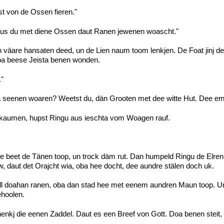
t von de Ossen fieren."
, aus du met diene Ossen daut Ranen jewenen woascht."
h väare hansaten deed, un de Lien naum toom lenkjen. De Foat jinj
oa beese Jeista benen wonden.
"
seenen woaren? Weetst du, dän Grooten met dee witte Hut. Dee em
unkaumen, hupst Ringu aus ieschta vom Woagen rauf.
ee beet de Tänen toop, un trock däm rut. Dan humpeld Ringu de Elre
, daut det Orajcht wia, oba hee docht, dee aundre stälen doch uk.
ll doahan ranen, oba dan stad hee met eenem aundren Maun toop. Un 
ehoolen.
henkj die eenen Zaddel. Daut es een Breef von Gott. Doa benen steit, 