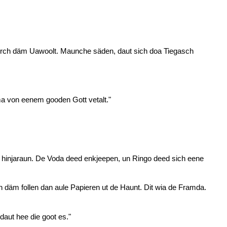
 derch däm Uawoolt. Maunche säden, daut sich doa Tiegasch
a von eenem gooden Gott vetalt."
n hinjaraun. De Voda deed enkjeepen, un Ringo deed sich eene
däm follen dan aule Papieren ut de Haunt. Dit wia de Framda.
daut hee die goot es."