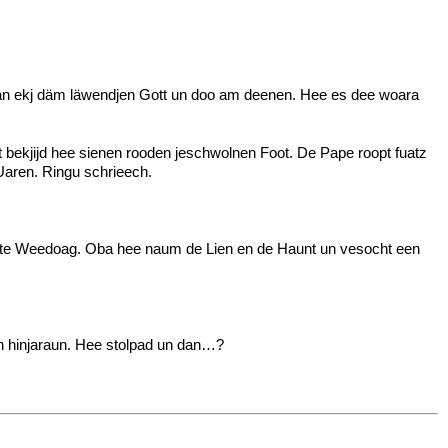
kjan ekj däm läwendjen Gott un doo am deenen. Hee es dee woara
 bekjijd hee sienen rooden jeschwolnen Foot. De Pape roopt fuatz
Uaren. Ringu schrieech.
ote Weedoag. Oba hee naum de Lien en de Haunt un vesocht een
n hinjaraun. Hee stolpad un dan…?