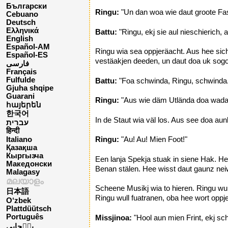
Български
Ringu:
"Un dan woa wie daut groote Fas
Cebuano
Deutsch
Ελληνικά
Battu:
"Ringu, ekj sie aul nieschierich
English
Español-AM
Ringu wia sea oppjeräacht. Aus hee sic
Español-ES
vestäakjen deeden, un daut doa uk sog
فارسی
Français
Fulfulde
Battu:
"Foa schwinda, Ringu, schwinda.
Gjuha shqipe
Guarani
Ringu:
"Aus wie däm Utlända doa wada 
հայերեն
한국어
In de Staut wia väl los. Aus see doa a
עברית
हिन्दी
Ringu:
"Au! Au! Mien Foot!"
Italiano
Қазақша
Кыргызча
Een lanja Spekja stuak in siene Hak. H
Македонски
Benan stälen. Hee wisst daut gaunz neiw
Malagasy
മലയാളം
Scheene Musikj wia to hieren. Ringu wu
日本語
Ringu wull fuatranen, oba hee wort oppj
O‘zbek
Plattdüütsch
Português
Missjinoa:
"Hool aun mien Frint, ekj sc
پن٘جابی