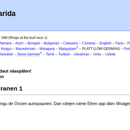
arida
- 089 (Ringu at the bull race 1)
Aymara
--
Azeri
--
Bengali
--
Bulgarian
--
Cebuano
--
Chinese
--
English
--
Farsi
--
F
?
-
Kyrgyz
--
Macedonian
--
Malagasy
--
Malayalam
-- PLATT (LOW GERMAN) --
Por
?
Swedish
--
Swiss German
--
Tamil
--
Turkish
--
Ukrainian
--
Urdu
--
Uzbek
aut väaspälen!
en
dranen 1
 Ringu de Ossen aunspaunen. Dan stiejen siene Elren opp däm Woage