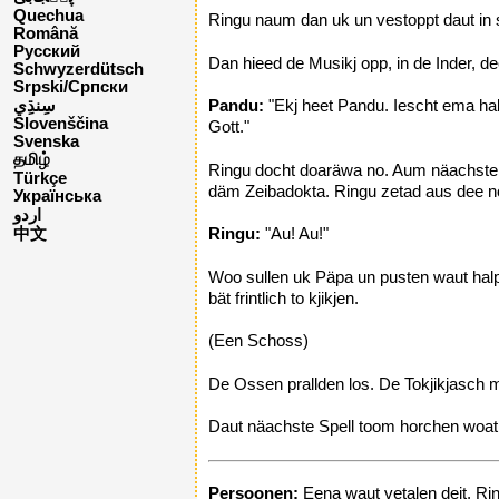
Quechua
Ringu naum dan uk un vestoppt daut i
Română
Русский
Dan hieed de Musikj opp, in de Inder, 
Schwyzerdütsch
Srpski/Српски
Pandu:
"Ekj heet Pandu. Iescht ema ha
Slovenščina
Gott."
Svenska
தமிழ்
Ringu docht doaräwa no. Aum näachsten 
Türkçe
däm Zeibadokta. Ringu zetad aus dee n
Українська
اردو
Ringu:
"Au! Au!"
中文
Woo sullen uk Päpa un pusten waut ha
bät frintlich to kjikjen.
(Een Schoss)
De Ossen prallden los. De Tokjikjasch 
Daut näachste Spell toom horchen woat 
Persoonen:
Eena waut vetalen deit, Rin