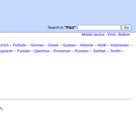
Search in
"Platt"
:
Mobile device
-
Print
-
Bottom
rench
--
Fulfulde
--
German
--
Greek
--
Guarani
--
Hebrew
--
Hindi
--
Indonesian
--
tuguese
--
Punjabi
--
Quechua
--
Romanian
--
Russian
--
Serbian
--
Sindhi
--
n.