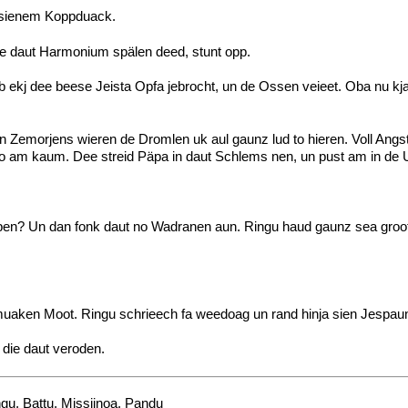
n sienem Koppduack.
dee daut Harmonium spälen deed, stunt opp.
b ekj dee beese Jeista Opfa jebrocht, un de Ossen veieet. Oba nu 
Zemorjens wieren de Dromlen uk aul gaunz lud to hieren. Voll Angst
o am kaum. Dee streid Päpa in daut Schlems nen, un pust am in de 
lpen? Un dan fonk daut no Wadranen aun. Ringu haud gaunz sea gro
muaken Moot. Ringu schrieech fa weedoag un rand hinja sien Jespau
die daut veroden.
gu, Battu, Missjinoa, Pandu