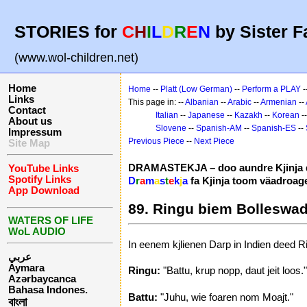
STORIES for
C
H
I
L
D
R
E
N
by Sister F
(www.wol-children.net)
Home
Home
--
Platt (Low German)
--
Perform a PLAY
-
Links
This page in: --
Albanian
--
Arabic
--
Armenian
--
Contact
Italian
--
Japanese
--
Kazakh
--
Korean
-
About us
Slovene
--
Spanish-AM
--
Spanish-ES
--
Impressum
Previous Piece
--
Next Piece
Site Map
DRAMASTEKJA – doo aundre Kjinja d
YouTube Links
Spotify Links
D
r
a
m
a
s
t
e
k
j
a
fa Kjinja toom väadroag
App Download
89. Ringu biem Bolleswa
WATERS OF LIFE
WoL AUDIO
In eenem kjlienen Darp in Indien deed
عربي
Aymara
Ringu:
"Battu, krup nopp, daut jeit loos."
Azərbaycanca
Bahasa Indones.
Battu:
"Juhu, wie foaren nom Moajt."
বাংলা