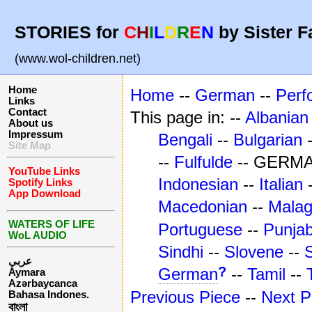
STORIES for
C
H
I
L
D
R
E
N
by Sister F
(www.wol-children.net)
Home
Home
--
German
--
Perf
Links
Contact
This page in: --
Albanian
About us
Impressum
Bengali
--
Bulgarian
Site Map
--
Fulfulde
-- GERMA
YouTube Links
Indonesian
--
Italian
Spotify Links
App Download
Macedonian
--
Mala
WATERS OF LIFE
Portuguese
--
Punjab
WoL AUDIO
Sindhi
--
Slovene
--
عربي
?
German
--
Tamil
--
Aymara
Azərbaycanca
Previous Piece
--
Next P
Bahasa Indones.
বাংলা