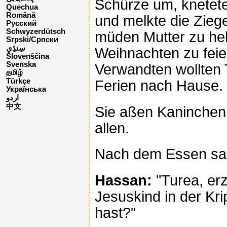
Schürze um, knetete
Quechua
Română
und melkte die Zieg
Русский
Schwyzerdütsch
müden Mutter zu hel
Srpski/Српски
Weihnachten zu feie
Slovenščina
Svenska
Verwandten wollten 
தமிழ்
Türkçe
Ferien nach Hause.
Українська
اردو
中文
Sie aßen Kaninchen
allen.
Nach dem Essen sag
Hassan:
"Turea, er
Jesuskind in der Kri
hast?"