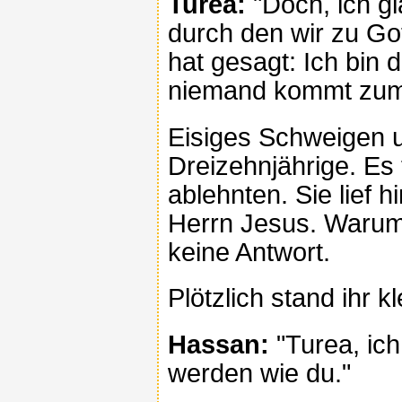
Turea:
"Doch, ich gl
durch den wir zu G
hat gesagt: Ich bin
niemand kommt zum V
Eisiges Schweigen u
Dreizehnjährige. Es
ablehnten. Sie lief h
Herrn Jesus. Warum
keine Antwort.
Plötzlich stand ihr 
Hassan:
"Turea, ich
werden wie du."