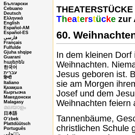
Български
THEATERSTÜCKE -- 
Cebuano
Deutsch
T
h
e
a
t
e
r
s
t
ü
c
k
e
zur 
Ελληνικά
English
Español-AM
60. Weihnachten
Español-ES
فارسی
Français
Fulfulde
Gjuha shqipe
In dem kleinen Dorf
Guarani
Weihnachten. Nieman
հայերեն
한국어
Jesus geboren ist. 
עברית
हिन्दी
sie am Morgen ihre
Italiano
Қазақша
Josef und dem Jesus
Кыргызча
Македонски
Weihnachten feiern a
Malagasy
മലയാളം
日本語
Tannenbäume, Gesche
O‘zbek
Plattdüütsch
christlichen Schule 
Português
پن٘جابی