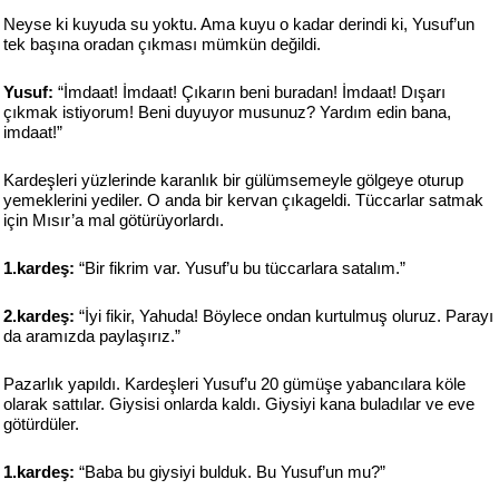
Neyse ki kuyuda su yoktu. Ama kuyu o kadar derindi ki, Yusuf’un
tek başına oradan çıkması mümkün değildi.
Yusuf:
“İmdaat! İmdaat! Çıkarın beni buradan! İmdaat! Dışarı
çıkmak istiyorum! Beni duyuyor musunuz? Yardım edin bana,
imdaat!”
Kardeşleri yüzlerinde karanlık bir gülümsemeyle gölgeye oturup
yemeklerini yediler. O anda bir kervan çıkageldi. Tüccarlar satmak
için Mısır’a mal götürüyorlardı.
1.kardeş:
“Bir fikrim var. Yusuf’u bu tüccarlara satalım.”
2.kardeş:
“İyi fikir, Yahuda! Böylece ondan kurtulmuş oluruz. Parayı
da aramızda paylaşırız.”
Pazarlık yapıldı. Kardeşleri Yusuf’u 20 gümüşe yabancılara köle
olarak sattılar. Giysisi onlarda kaldı. Giysiyi kana buladılar ve eve
götürdüler.
1.kardeş:
“Baba bu giysiyi bulduk. Bu Yusuf’un mu?”