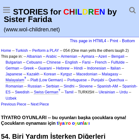
STORIES for
C
H
I
L
D
R
E
N
by
Sister Farida
(www.wol-children.net)
This page in HTML4
-
Print
-
Bottom
Home
--
Turkish
--
Perform a PLAY
-- 054 (One man yells the others laugh 2)
This page in: --
Albanian
--
Arabic
--
Armenian
--
Aymara
--
Azeri
--
Bengali
--
Bulgarian
--
Cebuano
--
Chinese
--
English
--
Farsi
--
French
--
Fulfulde
--
German
--
Greek
--
Guarani
--
Hebrew
--
Hindi
--
Indonesian
--
Italian
--
Japanese
--
Kazakh
--
Korean
--
Kyrgyz
--
Macedonian
--
Malagasy
--
?
Malayalam
--
Platt (Low German)
--
Portuguese
--
Punjabi
--
Quechua
--
Romanian
--
Russian
--
Serbian
--
Sindhi
--
Slovene
--
Spanish-AM
--
Spanish-
?
ES
--
Swedish
--
Swiss German
--
Tamil
-- TURKISH --
Ukrainian
--
Urdu
--
Uzbek
Previous Piece
--
Next Piece
TİYATRO OYUNLARI -- bu oyunları başka çocuklara oyna!
Çocukların oynaması için
t
i
y
a
t
r
o
o
y
u
n
l
a
r
ı
54. Biri Yardım İsterken Diğerleri