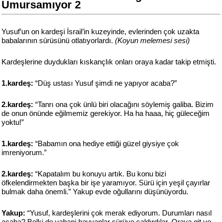
Umursamıyor 2
Yusuf’un on kardeşi İsrail’in kuzeyinde, evlerinden çok uzakta
babalarının sürüsünü otlatıyorlardı.
(Koyun melemesi sesi)
Kardeşlerine duydukları kıskançlık onları oraya kadar takip etmişti.
1.kardeş:
“Düş ustası Yusuf şimdi ne yapıyor acaba?”
2.kardeş:
“Tanrı ona çok ünlü biri olacağını söylemiş galiba. Bizim
de onun önünde eğilmemiz gerekiyor. Ha ha haaa, hiç güleceğim
yoktu!”
1.kardeş:
“Babamın ona hediye ettiği güzel giysiye çok
imreniyorum.”
2.kardeş:
“Kapatalım bu konuyu artık. Bu konu bizi
öfkelendirmekten başka bir işe yaramıyor. Sürü için yeşil çayırlar
bulmak daha önemli.” Yakup evde oğullarını düşünüyordu.
Yakup:
“Yusuf, kardeşlerini çok merak ediyorum. Durumları nasıl
acaba? Belki de yabani hayvanlar sürüye saldırdılar. Oraya git ve