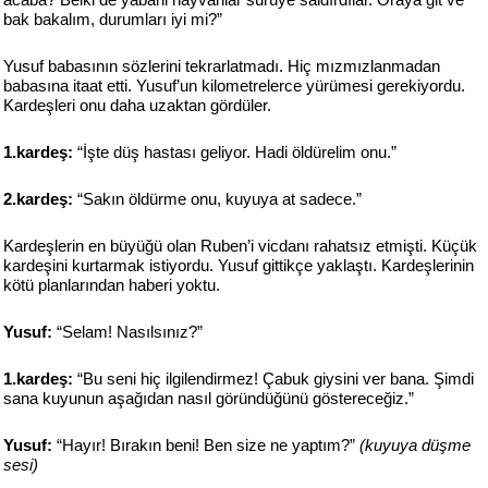
bak bakalım, durumları iyi mi?”
Yusuf babasının sözlerini tekrarlatmadı. Hiç mızmızlanmadan
babasına itaat etti. Yusuf’un kilometrelerce yürümesi gerekiyordu.
Kardeşleri onu daha uzaktan gördüler.
1.kardeş:
“İşte düş hastası geliyor. Hadi öldürelim onu.”
2.kardeş:
“Sakın öldürme onu, kuyuya at sadece.”
Kardeşlerin en büyüğü olan Ruben’i vicdanı rahatsız etmişti. Küçük
kardeşini kurtarmak istiyordu. Yusuf gittikçe yaklaştı. Kardeşlerinin
kötü planlarından haberi yoktu.
Yusuf:
“Selam! Nasılsınız?”
1.kardeş:
“Bu seni hiç ilgilendirmez! Çabuk giysini ver bana. Şimdi
sana kuyunun aşağıdan nasıl göründüğünü göstereceğiz.”
Yusuf:
“Hayır! Bırakın beni! Ben size ne yaptım?”
(kuyuya düşme
sesi)