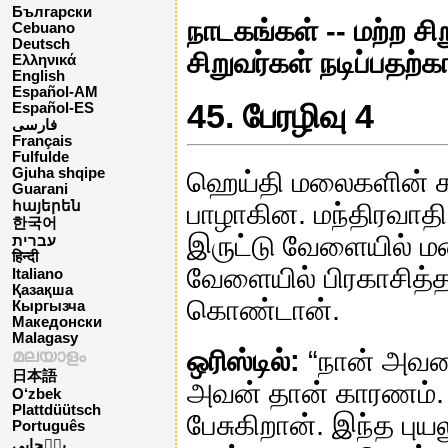
Български
நாடகங்கள் -- மற்ற சி
Cebuano
Deutsch
சிறுவர்கள் நடிப்பதற
Ελληνικά
English
Español-AM
45. பேரழிவு 4
Español-ES
فارسی
Français
Fulfulde
Gjuha shqipe
ஹெய்தி மலைகளின் கடு
Guarani
பாழாகின. மந்திரவாதி
հայերեն
한국어
இருட்டு வேளையில் மல
עברית
हिन्दी
வேளையில் பிரகாசித்த
Italiano
Қазақша
கொண்டான்.
Кыргызча
Македонски
Malagasy
ஒரிஸ்டில்:
“நான் அவனை
മലയാളം
日本語
அவன் தான் காரணம். 
O‘zbek
Plattdüütsch
பேசுகிறான். இந்த புய
Português
پن٘جابی