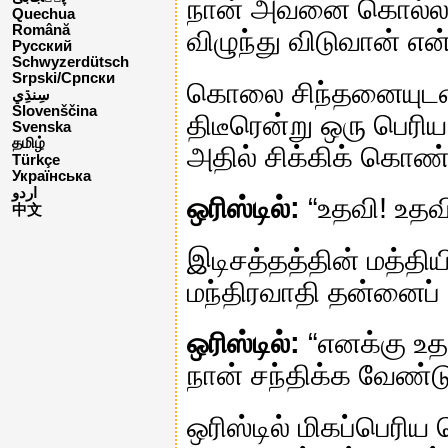
நான் அவனை கொல்லப்
Quechua
Română
விழுந்து விடுவான் எ
Русский
Schwyzerdütsch
Srpski/Српски
கொலை சிந்தனையுடன்
Slovenščina
திடீரென்று ஒரு பெரிய 
Svenska
தமிழ்
அதில் சிக்கிக் கொண்
Türkçe
Українська
اردو
ஒரிஸ்டில்:
“உதவி! உதவி
中文
இடிசத்தத்தின் மத்தியி
மந்திரவாதி தன்னைப் 
ஒரிஸ்டில்:
“எனக்கு உத
நான் சந்திக்க வேண்டு
ஒரிஸ்டில் மிகப்பெரிய