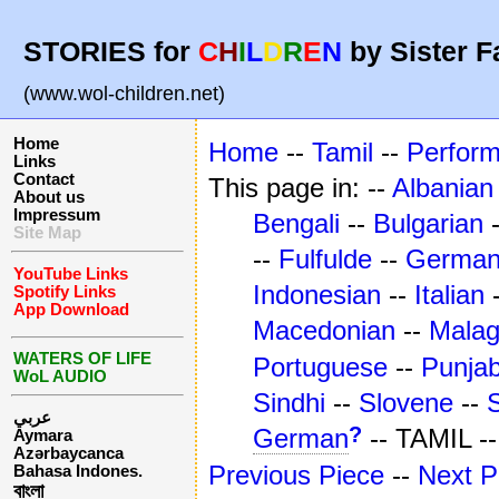
STORIES for
C
H
I
L
D
R
E
N
by Sister F
(www.wol-children.net)
Home
Home
--
Tamil
--
Perfor
Links
Contact
This page in: --
Albanian
About us
Impressum
Bengali
--
Bulgarian
Site Map
--
Fulfulde
--
Germa
YouTube Links
Indonesian
--
Italian
Spotify Links
App Download
Macedonian
--
Mala
WATERS OF LIFE
Portuguese
--
Punjab
WoL AUDIO
Sindhi
--
Slovene
--
عربي
?
German
-- TAMIL -
Aymara
Azərbaycanca
Previous Piece
--
Next P
Bahasa Indones.
বাংলা