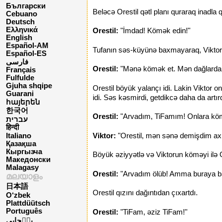
Български
Beləcə Orestil qətl planı quraraq inadla
Cebuano
Deutsch
Ελληνικά
Orestil:
"İmdad! Kömək edin!"
English
Español-AM
Tufanın səs-küyünə baxmayaraq, Viktor 
Español-ES
فارسی
Orestil:
"Mənə kömək et. Mən dağlarda 
Français
Fulfulde
Gjuha shqipe
Orestil böyük yalançı idi. Lakin Viktor o
Guarani
idi. Səs kəsmirdi, getdikcə daha da artır
հայերեն
한국어
Orestil:
"Arvadım, TiFamım! Onlara köm
עברית
हिन्दी
Viktor:
"Orestil, mən sənə demişdim axı
Italiano
Қазақша
Кыргызча
Böyük əziyyətlə və Viktorun köməyi ilə Or
Македонски
Malagasy
Orestil:
"Arvadım ölüb! Amma buraya ba
മലയാളം
日本語
Orestil qızını dağıntıdan çıxartdı.
O‘zbek
Plattdüütsch
Português
Orestil:
"TiFam, əziz TiFam!"
پن٘جابی