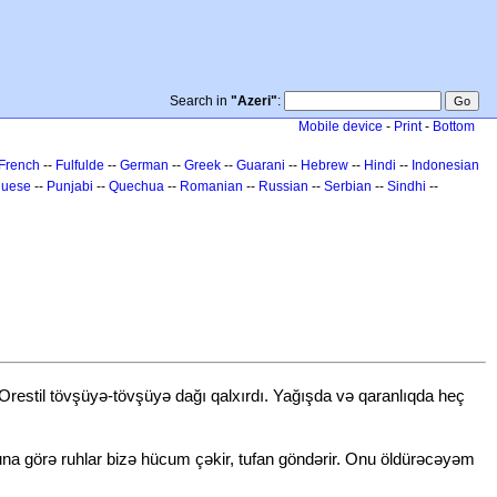
Search in
"Azeri"
:
Mobile device
-
Print
-
Bottom
French
--
Fulfulde
--
German
--
Greek
--
Guarani
--
Hebrew
--
Hindi
--
Indonesian
guese
--
Punjabi
--
Quechua
--
Romanian
--
Russian
--
Serbian
--
Sindhi
--
 Orestil tövşüyə-tövşüyə dağı qalxırdı. Yağışda və qaranlıqda heç
na görə ruhlar bizə hücum çəkir, tufan göndərir. Onu öldürəcəyəm