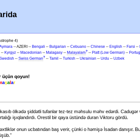
arida
astrophe 4)
Aymara
-- AZERI --
Bengali
--
Bulgarian
--
Cebuano
--
Chinese
--
English
--
Farsi
--
?
--
Kyrgyz
--
Macedonian
--
Malagasy
--
Malayalam
--
Platt (Low German)
--
Portu
?
Swedish
--
Swiss German
--
Tamil
--
Turkish
--
Ukrainian
--
Urdu
--
Uzbek
r üçün qoyun!
m
a
ş
a
l
a
r
u kasıb ölkədə şiddətli tufanlar tez-tez məhsulu məhv edərdi. Cadugər
ortalığı işıqlandırdı. Orestil bir qaya üstündə duran Viktoru gördü.
liklər onun ucbatından baş verir, çünki o həmişə İsadan danışır. Bu
üşüb."