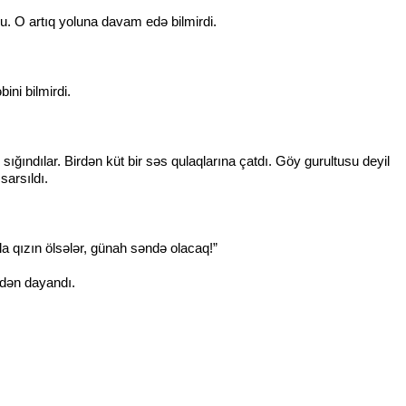
du. O artıq yoluna davam edə bilmirdi.
ni bilmirdi.
ığındılar. Birdən küt bir səs qulaqlarına çatdı. Göy gurultusu deyil
sarsıldı.
 qızın ölsələr, günah səndə olacaq!”
irdən dayandı.