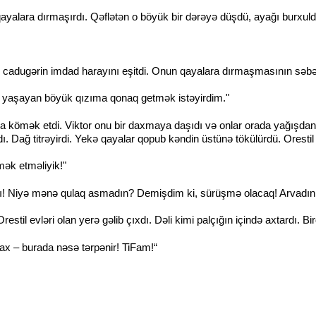
 qayalara dırmaşırdı. Qəflətən o böyük bir dərəyə düşdü, ayağı burxul
cadugərin imdad harayını eşitdi. Onun qayalara dırmaşmasının səbəbi
yaşayan böyük qızıma qonaq getmək istəyirdim."
na kömək etdi. Viktor onu bir daxmaya daşıdı və onlar orada yağışdan s
dı. Dağ titrəyirdi. Yekə qayalar qopub kəndin üstünə tökülürdü. Orestil 
ək etməliyik!"
! Niyə mənə qulaq asmadın? Demişdim ki, sürüşmə olacaq! Arvadınla
estil evləri olan yerə gəlib çıxdı. Dəli kimi palçığın içində axtardı. B
x – burada nəsə tərpənir! TiFam!“