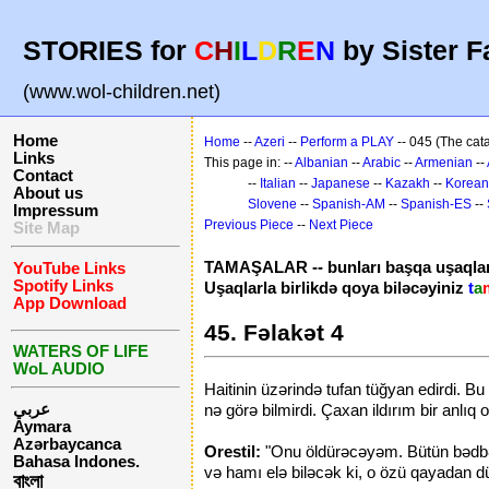
STORIES for
C
H
I
L
D
R
E
N
by Sister F
(www.wol-children.net)
Home
Home
--
Azeri
--
Perform a PLAY
-- 045 (The cat
Links
This page in: --
Albanian
--
Arabic
--
Armenian
--
Contact
--
Italian
--
Japanese
--
Kazakh
--
Korean
About us
Slovene
--
Spanish-AM
--
Spanish-ES
--
Impressum
Previous Piece
--
Next Piece
Site Map
TAMAŞALAR -- bunları başqa uşaqla
YouTube Links
Spotify Links
Uşaqlarla birlikdə qoya biləcəyiniz
t
a
App Download
45. Fəlakət 4
WATERS OF LIFE
WoL AUDIO
Haitinin üzərində tufan tüğyan edirdi. B
عربي
nə görə bilmirdi. Çaxan ildırım bir anlıq 
Aymara
Azərbaycanca
Orestil:
"Onu öldürəcəyəm. Bütün bədbəxt
Bahasa Indones.
və hamı elə biləcək ki, o özü qayadan d
বাংলা