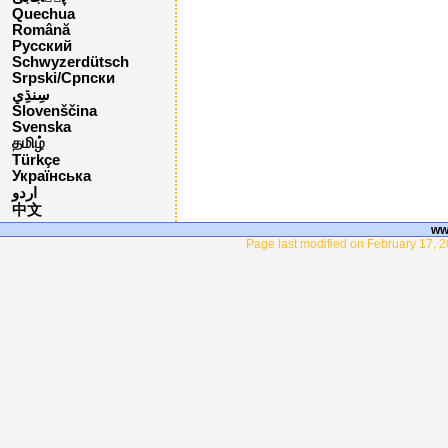
Quechua
Română
Русский
Schwyzerdütsch
Srpski/Српски
Slovenščina
Svenska
தமிழ்
Türkçe
Українська
اردو
中文
ww
Page last modified on February 17, 2