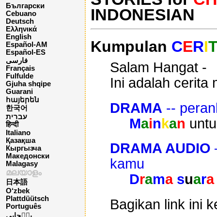
Български
INDONESIAN
Cebuano
Deutsch
Ελληνικά
English
Kumpulan
C
E
R
I
T
Español-AM
Español-ES
فارسی
Salam Hangat -
Français
Fulfulde
Ini adalah cerita
Gjuha shqipe
Guarani
հայերեն
DRAMA
-- pera
한국어
עברית
M
a
i
n
k
a
n
untu
हिन्दी
Italiano
Қазақша
DRAMA AUDIO
Кыргызча
Македонски
kamu
Malagasy
മലയാളം
D
r
a
m
a
s
u
a
r
a
日本語
O‘zbek
Plattdüütsch
Bagikan link ini
Português
پن٘جابی