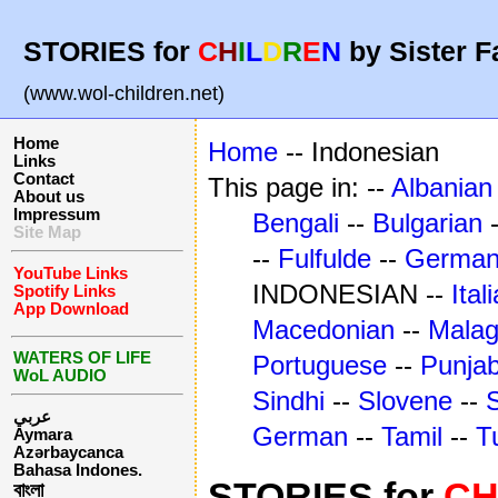
STORIES for
C
H
I
L
D
R
E
N
by Sister F
(www.wol-children.net)
Home
Home
-- Indonesian
Links
Contact
This page in: --
Albanian
About us
Impressum
Bengali
--
Bulgarian
Site Map
--
Fulfulde
--
Germa
YouTube Links
INDONESIAN --
Ital
Spotify Links
App Download
Macedonian
--
Mala
WATERS OF LIFE
Portuguese
--
Punjab
WoL AUDIO
Sindhi
--
Slovene
--
عربي
German
--
Tamil
--
T
Aymara
Azərbaycanca
Bahasa Indones.
STORIES for
C
বাংলা