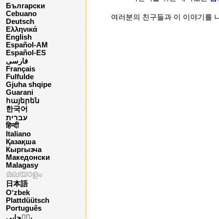
Български
Cebuano
여러분의 친구들과 이 이야기를 
Deutsch
Ελληνικά
English
Español-AM
Español-ES
فارسی
Français
Fulfulde
Gjuha shqipe
Guarani
հայերեն
한국어
עברית
हिन्दी
Italiano
Қазақша
Кыргызча
Македонски
Malagasy
മലയാളം
日本語
O‘zbek
Plattdüütsch
Português
پن٘جابی