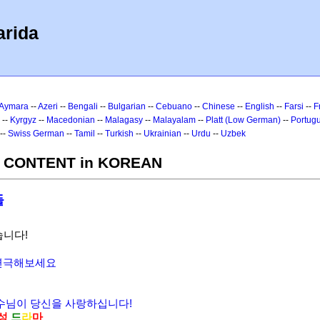
arida
Aymara
--
Azeri
--
Bengali
--
Bulgarian
--
Cebuano
--
Chinese
--
English
--
Farsi
--
F
 --
Kyrgyz
--
Macedonian
--
Malagasy
--
Malayalam
--
Platt (Low German)
--
Portug
--
Swiss German
--
Tamil
--
Turkish
--
Ukrainian
--
Urdu
--
Uzbek
- CONTENT in KOREAN
들
습니다!
 연극해보세요
예수님이 당신을 사랑하십니다!
성
드
라
마