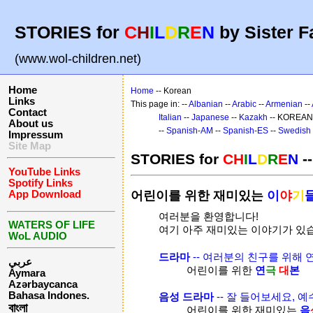
STORIES for
C
H
I
L
D
R
E
N
by Sister F
(www.wol-children.net)
Home
Home
-- Korean
Links
This page in: --
Albanian
--
Arabic
--
Armenian
--
Contact
Italian
--
Japanese
--
Kazakh
-- KOREAN
About us
--
Spanish-AM
--
Spanish-ES
--
Swedish
Impressum
Site Map
STORIES for
CH
I
L
D
R
E
N
-
YouTube Links
Spotify Links
App Download
어린이를 위한 재미있는
이
야
기
여러분을 환영합니다!
WATERS OF LIFE
여기 아주 재미있는 이야기가 있
WoL AUDIO
드라마
-- 여러분의 친구를 위해
عربي
어린이를 위한
연
극
대
본
Aymara
Azərbaycanca
Bahasa Indones.
음성 드라마
-- 잘 들어보세요, 
বাংলা
어린이를 위한 재미있는
음