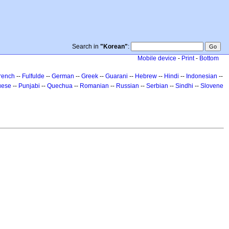
Search in
"Korean"
:
Mobile device
-
Print
-
Bottom
rench
--
Fulfulde
--
German
--
Greek
--
Guarani
--
Hebrew
--
Hindi
--
Indonesian
--
uese
--
Punjabi
--
Quechua
--
Romanian
--
Russian
--
Serbian
--
Sindhi
--
Slovene