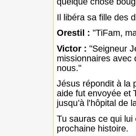
quelque chose boug
Il libéra sa fille des
Orestil :
"TiFam, ma
Victor :
"Seigneur J
missionnaires avec 
nous."
Jésus répondit à la 
aide fut envoyée et
jusqu’à l'hôpital de l
Tu sauras ce qui lui 
prochaine histoire.