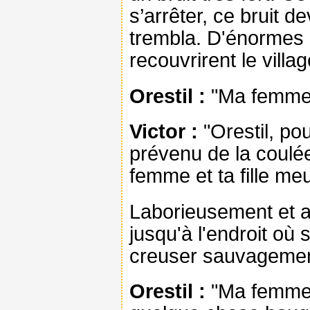
s’arrêter, ce bruit d
trembla. D'énormes 
recouvrirent le villa
Orestil :
"Ma femme,
Victor :
"Orestil, po
prévenu de la coulé
femme et ta fille meu
Laborieusement et av
jusqu'à l'endroit où
creuser sauvagement 
Orestil :
"Ma femme 