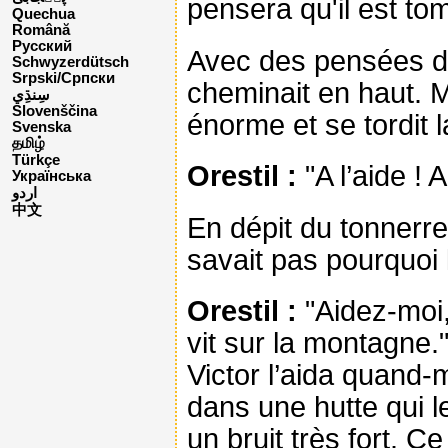
pensera qu'il est t
Quechua
Română
Русский
Avec des pensées d’
Schwyzerdütsch
Srpski/Српски
cheminait en haut. M
Slovenščina
énorme et se tordit l
Svenska
தமிழ்
Türkçe
Orestil :
"A l’aide ! A 
Українська
اردو
中文
En dépit du tonnerre,
savait pas pourquoi le
Orestil :
"Aidez-moi, 
vit sur la montagne.
Victor l’aida quand
dans une hutte qui le
un bruit très fort. Ce