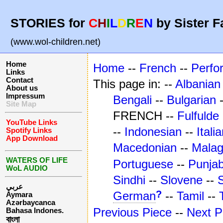
STORIES for
C
H
I
L
D
R
E
N
by Sister F
(www.wol-children.net)
Home
Home
--
French
--
Perfo
Links
Contact
This page in: --
Albanian
About us
Impressum
Bengali
--
Bulgarian
Site Map
FRENCH --
Fulfulde
YouTube Links
--
Indonesian
--
Itali
Spotify Links
App Download
Macedonian
--
Mala
WATERS OF LIFE
Portuguese
--
Punjab
WoL AUDIO
Sindhi
--
Slovene
--
عربي
?
German
--
Tamil
--
Aymara
Azərbaycanca
Previous Piece
--
Next P
Bahasa Indones.
বাংলা