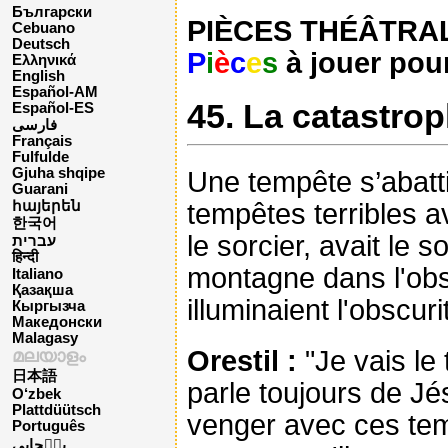
Български
PIÈCES THÉÂTRALES
Cebuano
Deutsch
P
i
è
c
e
s
à jouer pour
Ελληνικά
English
Español-AM
45. La catastrop
Español-ES
فارسی
Français
Fulfulde
Gjuha shqipe
Une tempête s’abatti
Guarani
tempêtes terribles av
հայերեն
한국어
le sorcier, avait le s
עברית
हिन्दी
montagne dans l'obsc
Italiano
Қазақша
illuminaient l'obscuri
Кыргызча
Македонски
Malagasy
Orestil :
"Je vais le 
മലയാളം
日本語
parle toujours de Jé
O‘zbek
Plattdüütsch
venger avec ces temp
Português
پن٘جابی