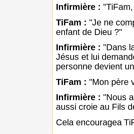
Infirmière :
"TiFam, 
TiFam :
"Je ne comp
enfant de Dieu ?"
Infirmière :
"Dans la 
Jésus et lui demande
personne devient un
TiFam :
"Mon père va
Infirmière :
"Nous all
aussi croie au Fils d
Cela encouragea TiFa