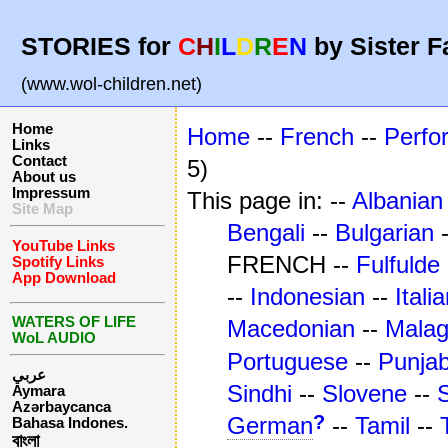
STORIES for
C
H
I
L
D
R
E
N
by Sister F
(www.wol-children.net)
Home
Home
--
French
--
Perfo
Links
Contact
5)
About us
Impressum
This page in: --
Albanian
Site Map
Bengali
--
Bulgarian
YouTube Links
FRENCH --
Fulfulde
Spotify Links
App Download
--
Indonesian
--
Itali
WATERS OF LIFE
Macedonian
--
Mala
WoL AUDIO
Portuguese
--
Punjab
عربي
Sindhi
--
Slovene
--
Aymara
Azərbaycanca
?
German
--
Tamil
--
Bahasa Indones.
বাংলা