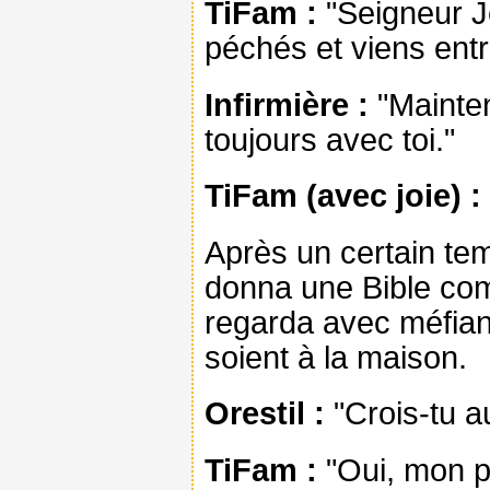
TiFam :
"Seigneur J
péchés et viens entr
Infirmière :
"Mainten
toujours avec toi."
TiFam (avec joie) :
Après un certain tem
donna une Bible co
regarda avec méfianc
soient à la maison.
Orestil :
"Crois-tu a
TiFam :
"Oui, mon pè