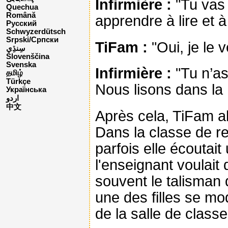
Infirmière :
"Tu vas 
Quechua
Română
apprendre à lire et à
Русский
Schwyzerdütsch
Srpski/Српски
TiFam :
"Oui, je le v
Slovenščina
Svenska
Infirmière :
"Tu n’as
தமிழ்
Türkçe
Nous lisons dans la 
Українська
اردو
中文
Après cela, TiFam all
Dans la classe de rel
parfois elle écoutai
l'enseignant voulait 
souvent le talisman 
une des filles se moq
de la salle de clas