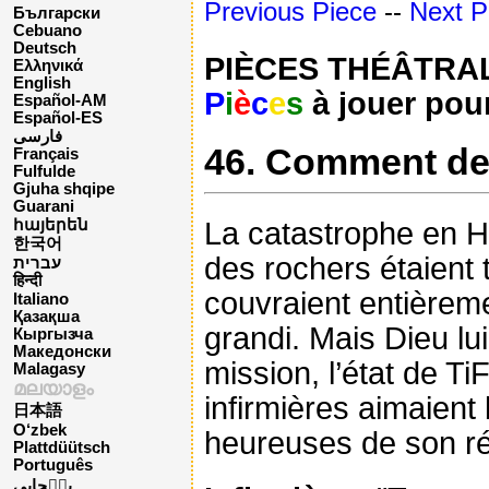
Previous Piece
--
Next P
Български
Cebuano
Deutsch
PIÈCES THÉÂTRALES
Ελληνικά
English
P
i
è
c
e
s
à jouer pour
Español-AM
Español-ES
فارسی
46. Comment dev
Français
Fulfulde
Gjuha shqipe
Guarani
La catastrophe en Haï
հայերեն
한국어
des rochers étaient
עברית
हिन्दी
couvraient entièreme
Italiano
Қазақша
grandi. Mais Dieu lui
Кыргызча
Македонски
mission, l’état de T
Malagasy
മലയാളം
infirmières aimaient
日本語
O‘zbek
heureuses de son ré
Plattdüütsch
Português
پن٘جابی