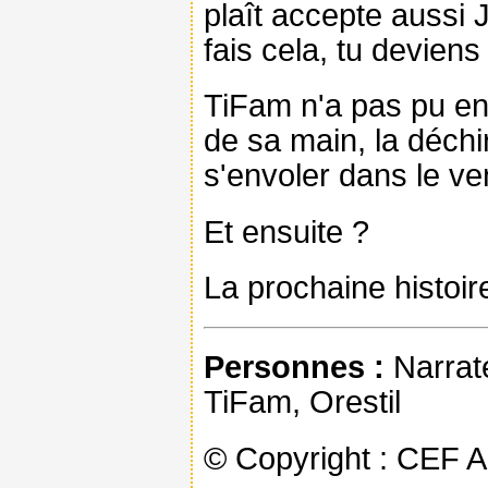
plaît accepte aussi J
fais cela, tu deviens
TiFam n'a pas pu en 
de sa main, la déchi
s'envoler dans le ve
Et ensuite ?
La prochaine histoire
Personnes :
Narrate
TiFam, Orestil
© Copyright : CEF 