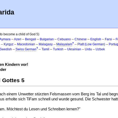
arida
to become a child of God 5)
Aymara
--
Azeri
--
Bengali
--
Bulgarian
--
Cebuano
--
Chinese
--
English
--
Farsi
--
F
?
--
Kyrgyz
--
Macedonian
--
Malagasy
--
Malayalam
--
Platt (Low German)
--
Portu
?
Swedish
--
Swiss German
--
Tamil
--
Turkish
--
Ukrainian
--
Urdu
--
Uzbek
n Kindern vor!
nder
 Gottes 5
Nach einem Unwetter stürzten Felsmassen vom Berg ins Tal und begr
us erholte sich TiFam schnell und wurde gesund. Die Schwester hatte 
iFam. Möchtest du Lesen und Schreiben lernen?"