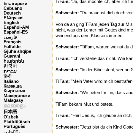
TiFam:
"Ja, das möchte ich, aber ich f
Български
Cebuano
Schwester:
"Du brauchst dich doch vor d
Deutsch
Ελληνικά
English
Von da an ging TiFam jeden Tag zur Miss
Español-AM
nicht, was der Lehrer mit Gotteskind me
Español-ES
weinend aus dem Klassenzimmer.
فارسی
Français
Fulfulde
Schwester:
"TiFam, warum weinst du d
Gjuha shqipe
Guarani
TiFam:
"Ich verstehe das nicht. Wie ka
հայերեն
한국어
Schwester:
"In der Bibel steht, wer an 
עברית
हिन्दी
TiFam:
"Mein Vater wird mich bestrafen
Italiano
Қазақша
Кыргызча
Schwester:
"Wir beten für ihn, dass au
Македонски
Malagasy
TiFam bekam Mut und betete.
മലയാളം
日本語
TiFam:
"Herr Jesus, ich glaube an dic
O‘zbek
Plattdüütsch
Português
Schwester:
"Jetzt bist du ein Kind Gott
پن٘جابی