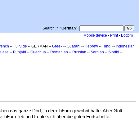
Search in
"German"
:
Mobile device
-
Print
-
Bottom
rench
--
Fulfulde
-- GERMAN --
Greek
--
Guarani
--
Hebrew
--
Hindi
--
Indonesian
guese
--
Punjabi
--
Quechua
--
Romanian
--
Russian
--
Serbian
--
Sindhi
--
uben das ganze Dorf, in dem TiFam gewohnt hatte. Aber Gott
TiFam lieb und freute sich über die guten Fortschritte.