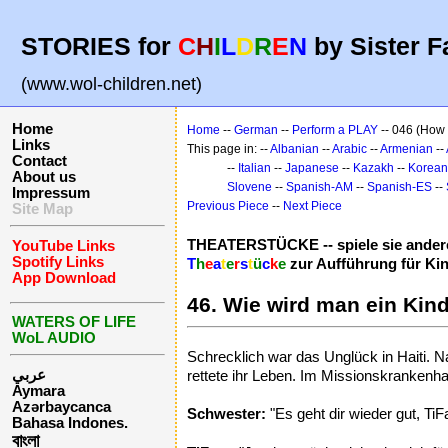
STORIES for
C
H
I
L
D
R
E
N
by Sister F
(www.wol-children.net)
Home
Home
--
German
--
Perform a PLAY
-- 046 (How 
Links
This page in: --
Albanian
--
Arabic
--
Armenian
--
Contact
--
Italian
--
Japanese
--
Kazakh
--
Korean
About us
Slovene
--
Spanish-AM
--
Spanish-ES
--
Impressum
Previous Piece
--
Next Piece
Site Map
THEATERSTÜCKE -- spiele sie andere
YouTube Links
Spotify Links
T
h
e
a
t
e
r
s
t
ü
c
k
e
zur Aufführung für Ki
App Download
46. Wie wird man ein Kind
WATERS OF LIFE
WoL AUDIO
Schrecklich war das Unglück in Haiti. 
عربي
rettete ihr Leben. Im Missionskrankenha
Aymara
Azərbaycanca
Schwester:
"Es geht dir wieder gut, T
Bahasa Indones.
বাংলা