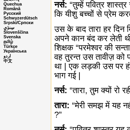
नर्स:
“तुम्हें पवित्र शास्त
Quechua
Română
कि यीशु बच्चों से प्रेम करते
Русский
Schwyzerdütsch
Srpski/Српски
उस के बाद तारा हर दिन मि
Slovenščina
अपने कान बंद कर लेती थी
Svenska
தமிழ்
शिक्षक “परमेश्वर की सन
Türkçe
Українська
वह तुरन्त उस तावीज़ को 
اردو
中文
था | एक लड़की उस पर हंस 
भाग गई |
नर्स:
“तारा, तुम क्यों रो र
तारा:
“मेरी समझ में यह नह
?”
नर्स:
“पवित्र शास्त्र यह 