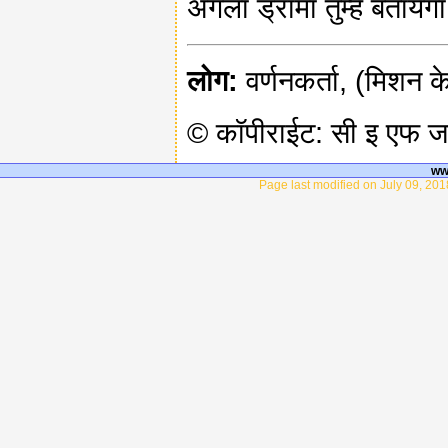
अगला ड्रामा तुम्हें बतायेग
लोग:
वर्णनकर्ता, (मिशन के
© कॉपीराईट: सी इ एफ 
ww
Page last modified on July 09, 20