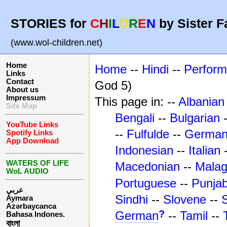
STORIES for
C
H
I
L
D
R
E
N
by Sister F
(www.wol-children.net)
Home
Home
--
Hindi
--
Perfor
Links
Contact
God 5)
About us
Impressum
This page in: --
Albanian
Site Map
Bengali
--
Bulgarian
YouTube Links
--
Fulfulde
--
Germa
Spotify Links
App Download
Indonesian
--
Italian
WATERS OF LIFE
Macedonian
--
Mala
WoL AUDIO
Portuguese
--
Punjab
عربي
Sindhi
--
Slovene
--
Aymara
Azərbaycanca
?
German
--
Tamil
--
Bahasa Indones.
বাংলা