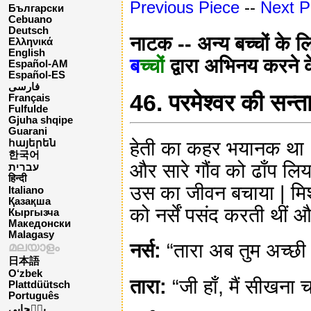
Previous Piece
--
Next P
Български
Cebuano
Deutsch
नाटक -- अन्य बच्चों के 
Ελληνικά
English
ब
च्चों
द्वारा अभिनय करने 
Español-AM
Español-ES
فارسی
46. परमेश्वर की सन्त
Français
Fulfulde
Gjuha shqipe
Guarani
हेती का कहर भयानक था | आ
հայերեն
한국어
और सारे गौंव को ढाँप लिया
עברית
हिन्दी
उस का जीवन बचाया | मिशन
Italiano
Қазақша
को नर्सें पसंद करती थीं 
Кыргызча
Македонски
Malagasy
नर्स:
“तारा अब तुम अच्छी 
മലയാളം
日本語
O‘zbek
तारा:
“जी हाँ, मैं सीखना च
Plattdüütsch
Português
پن٘جابی