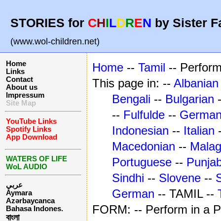
STORIES for
C
H
I
L
D
R
E
N
by Sister F
(www.wol-children.net)
Home
Home
--
Tamil
-- Perfor
Links
Contact
This page in: --
Albanian
About us
Impressum
Bengali
--
Bulgarian
Site Map
--
Fulfulde
--
Germa
YouTube Links
Indonesian
--
Italian
Spotify Links
App Download
Macedonian
--
Mala
WATERS OF LIFE
Portuguese
--
Punjab
WoL AUDIO
Sindhi
--
Slovene
--
عربي
German
-- TAMIL --
Aymara
Azərbaycanca
FORM: -- Perform in a 
Bahasa Indones.
বাংলা