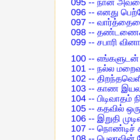
095 -- நான் அவ
096 -- எனது பெற்ற
097 -- வார்த்தை
098 -- தண்டணைகள
099 -- சபாரி வி
100 -- எங்களுடன்
101 -- நல்ல மறைவ
102 -- திறந்தவெள
103 -- காண இயல
104 -- பிடிவாதம் 
105 -- கதவில் ஒ
106 -- இறுதி முடிவ
107 -- நொண்டிச் 
108 -- பெலாவின்