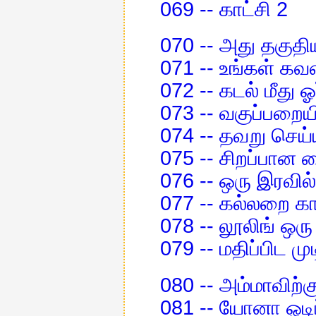
069 -- காட்சி 2
070 -- அது தகுத
071 -- உங்கள் க
072 -- கடல் மீது 
073 -- வகுப்பறையி
074 -- தவறு செய
075 -- சிறப்பான 
076 -- ஒரு இரவில
077 -- கல்லறை க
078 -- லூலிங் ஒரு 
079 -- மதிப்பிட ம
080 -- அம்மாவிற்க
081 -- யோனா ஓடி