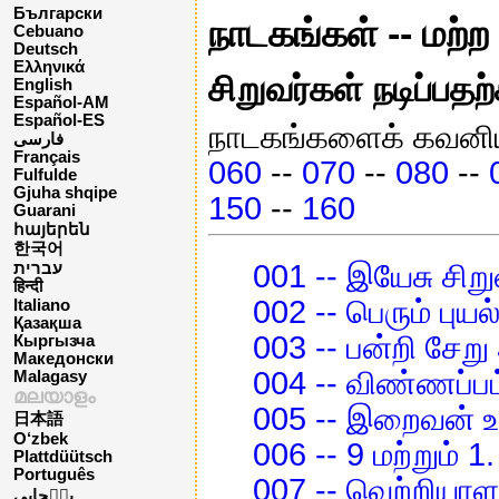
Български
நாடகங்கள் -- மற்ற
Cebuano
Deutsch
Ελληνικά
சிறுவர்கள் நடிப்பத
English
Español-AM
Español-ES
நாடகங்களைக் கவனிய
فارسی
Français
060
--
070
--
080
--
Fulfulde
Gjuha shqipe
150
--
160
Guarani
հայերեն
한국어
001 -- இயேசு சிற
עברית
हिन्दी
002 -- பெரும் புயல்
Italiano
Қазақша
003 -- பன்றி சேறு
Кыргызча
Македонски
004 -- விண்ணப்ப
Malagasy
മലയാളം
005 -- இறைவன் உ
日本語
O‘zbek
006 -- 9 மற்றும் 1
Plattdüütsch
Português
007 -- வெற்றியாளர
پن٘جابی