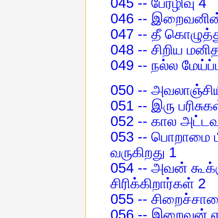
045 -- பேரழிவு 4
046 -- இறைவனின்
047 -- தீ கொழுத்
048 -- சிறிய மனித
049 -- நல்ல மேய்ப்ப
050 -- அவலாஞ்சி
051 -- இரு பரிசுக
052 -- கால அட்
053 -- பொறாமை
வருகிறது 1
054 -- அவன் கூக்
சிரிக்கிறார்கள் 2
055 -- சிறைச்சால
056 -- இறைவன் எ