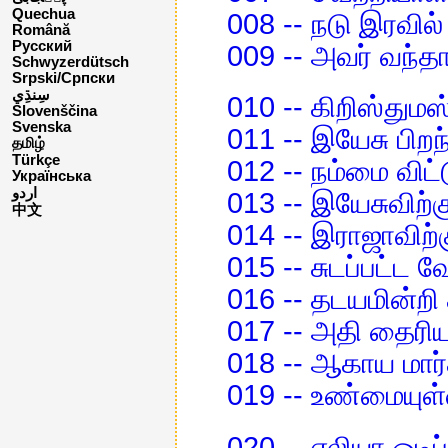
Quechua
008 -- நடு இரவில் 
Română
Русский
009 -- அவர் வந்தார
Schwyzerdütsch
Srpski/Српски
010 -- கிறிஸ்தும
Slovenščina
Svenska
011 -- இயேசு பிறந்
தமிழ்
Türkçe
012 -- நம்மை விட
Українська
اردو
013 -- இயேசுவிற்க
中文
014 -- இராஜாவிற்க
015 -- சுடப்பட்ட 
016 -- தடயமின்ற
017 -- அதி தைரி
018 -- ஆகாய மார
019 -- உண்மையுள
020 -- எலியா ஓடி