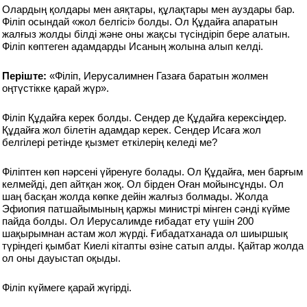
Олардың қолдары мен аяқтары, құлақтары мен ауздары бар.
Філіп осындай «жол белгісі» болды. Ол Құдайға апаратын
жалғыз жолды білді және оны жақсы түсіндіріп бере алатын.
Філіп көптеген адамдарды Исаның жолына алып келді.
Періште:
«Філіп, Иерусалимнен Газаға баратын жолмен
оңтүстікке қарай жүр».
Філіп Құдайға керек болды. Сендер де Құдайға керексіңдер.
Құдайға жол білетін адамдар керек. Сендер Исаға жол
белгілері ретінде қызмет еткілерің келеді ме?
Філіптен көп нәрсені үйренуге болады. Ол Құдайға, мен барғым
келмейді, деп айтқан жоқ. Ол бірден Оған мойынсұнды. Ол
шаң басқан жолда көпке дейін жалғыз болмады. Жолда
Эфиопия патшайымының қаржы министрі мінген сәнді күйме
пайда болды. Ол Иерусалимде ғибадат ету үшін 200
шақырымнан астам жол жүрді. Ғибадатханада ол шиыршық
түріндегі қымбат Киелі кітапты өзіне сатып алды. Қайтар жолда
ол оны дауыстап оқыды.
Філіп күймеге қарай жүгірді.