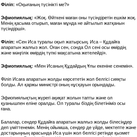
Філіп:
«Оқығаның түсінікті ме?»
Эфиопиялық:
«Жоқ. Өйткені маған оны түсіндіретін ешкім жоқ.
Менің қасыма отырып, маған мұнда не айтылып жатқанын
түсіндірші».
Філіп:
«Сен Иса туралы оқып жатырсың. Иса – Құдайға
апаратын жалғыз жол. Оған сен, сонда Ол сені осы өмірдің
және мәңгілік өмірдің түпкі мақсатына жетелейді».
Эфиопиялық:
«Мен Исаның Құдайдың Ұлы екеніне сенемін».
Філіп Исаға апаратын жолды көрсететін жол белгісі сияқты
болды. Ал қаржы министрі оның нұсқауын орындады.
Эфиопиялықтың жүрегі ақиқат жолын тапты және ол
қуанышпен еліне оралды. Ол туралы біздің білетініміз осы
ғана.
Балалар, сендер Құдайға апаратын жалғыз жолды білесіңдер
деп үміттенемін. Менің ойымша, сендер де үйде, мектепте және
достарыңның арасында Иса үшін жол белгісі ретінде қызмет