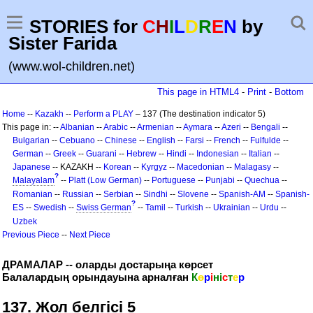
STORIES for
C
H
I
L
D
R
E
N
by
Sister Farida
(www.wol-children.net)
This page in HTML4
-
Print
-
Bottom
Home
--
Kazakh
--
Perform a PLAY
– 137 (The destination indicator 5)
This page in: --
Albanian
--
Arabic
--
Armenian
--
Aymara
--
Azeri
--
Bengali
--
Bulgarian
--
Cebuano
--
Chinese
--
English
--
Farsi
--
French
--
Fulfulde
--
German
--
Greek
--
Guarani
--
Hebrew
--
Hindi
--
Indonesian
--
Italian
--
Japanese
-- KAZAKH --
Korean
--
Kyrgyz
--
Macedonian
--
Malagasy
--
?
Malayalam
--
Platt (Low German)
--
Portuguese
--
Punjabi
--
Quechua
--
Romanian
--
Russian
--
Serbian
--
Sindhi
--
Slovene
--
Spanish-AM
--
Spanish-
?
ES
--
Swedish
--
Swiss German
--
Tamil
--
Turkish
--
Ukrainian
--
Urdu
--
Uzbek
Previous Piece
--
Next Piece
ДРАМАЛАР -- оларды достарыңа көрсет
Балалардың орындауына арналған
К
ө
р
і
н
і
с
т
е
р
137. Жол белгісі 5