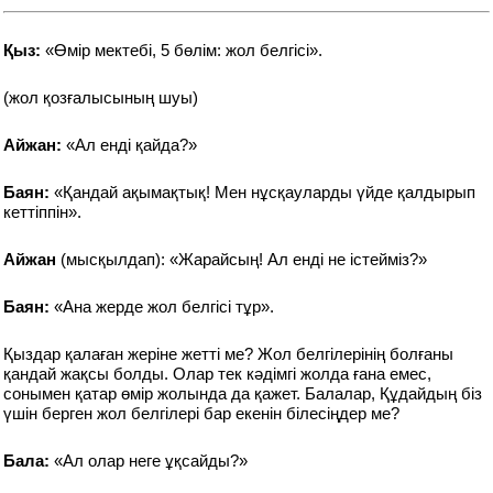
Қыз:
«Өмір мектебі, 5 бөлім: жол белгісі».
(жол қозғалысының шуы)
Айжан:
«Ал енді қайда?»
Баян:
«Қандай ақымақтық! Мен нұсқауларды үйде қалдырып
кеттіппін».
Айжан
(мысқылдап): «Жарайсың! Ал енді не істейміз?»
Баян:
«Ана жерде жол белгісі тұр».
Қыздар қалаған жеріне жетті ме? Жол белгілерінің болғаны
қандай жақсы болды. Олар тек кәдімгі жолда ғана емес,
сонымен қатар өмір жолында да қажет. Балалар, Құдайдың біз
үшін берген жол белгілері бар екенін білесіңдер ме?
Бала:
«Ал олар неге ұқсайды?»