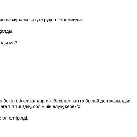
ынша мұраны сатуға рұқсат етілмейді».
 қалды.
лады ма?
бекітті. Ақсақалдарға жіберілген хатта былай деп жазылды:
тіл тигіздің, сол үшін өлуің керек”».
ол өлтірілді.