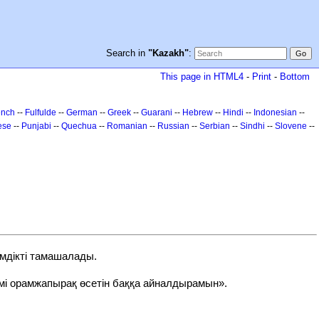
Search in
"Kazakh"
:
This page in HTML4
-
Print
-
Bottom
ench
--
Fulfulde
--
German
--
Greek
--
Guarani
--
Hebrew
--
Hindi
--
Indonesian
--
ese
--
Punjabi
--
Quechua
--
Romanian
--
Russian
--
Serbian
--
Sindhi
--
Slovene
--
імдікті тамашалады.
мі орамжапырақ өсетін баққа айналдырамын».