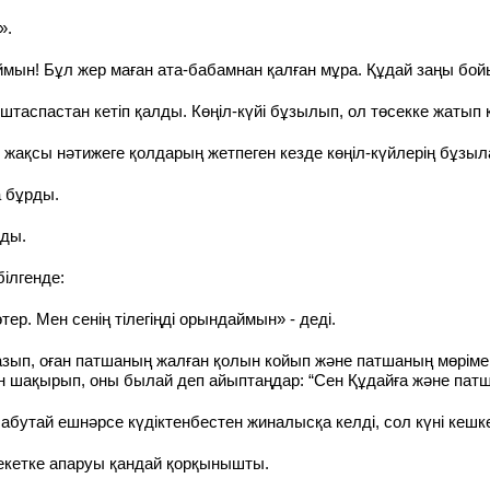
».
ймын! Бұл жер маған ата-бабамнан қалған мұра. Құдай заңы бой
оштаспастан кетіп қалды. Көңіл-күйі бұзылып, ол төсекке жатып
е жақсы нәтижеге қолдарың жетпеген кезде көңіл-күйлерің бұзы
а бұрды.
ады.
ілгенде:
тер. Мен сенің тілегіңді орындаймын» - деді.
ып, оған патшаның жалған қолын койып және патшаның мөрімен 
 шақырып, оны былай деп айыптаңдар: “Сен Құдайға және патшаға 
тай ешнәрсе күдіктенбестен жиналысқа келді, сол күні кешке 
рекетке апаруы қандай қорқынышты.