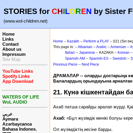
STORIES for
C
H
I
L
D
R
E
N
by Sister F
(www.wol-children.net)
Home
Links
Home
--
Kazakh
--
Perform a PLAY
-- 021 (Sin begin
Contact
This page in: --
Albanian
--
Arabic
--
Armenian
--
A
About us
Italian
--
Japanese
-- KAZAKH --
Korean
-
Impressum
Spanish-AM
--
Spanish-ES
--
Swedish
--
S
Site Map
Previous Piece
--
Next Piece
YouTube Links
ДРАМАЛАР -- оларды достарыңа кө
Spotify Links
Балалардың орындауына арналға
App Download
21. Күнә кішкентайдан б
WATERS OF LIFE
WoL AUDIO
Ахаб патша сарайды аралап жүрді. Қай
عربي
Ахаб:
«Бұл жүзімдік менікі болуы кер
Aymara
Azərbaycanca
Bahasa Indones.
Ол жүзімдіктің иесіне барды.