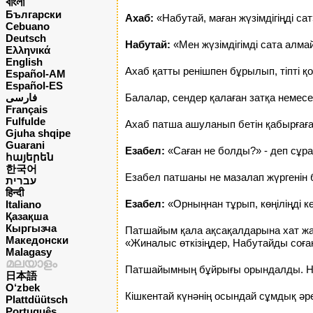
বাংলা
Български
Ахаб:
«Набутай, маған жүзімдігіңді сат
Cebuano
Deutsch
Набутай:
«Мен жүзімдігімді сата алма
Ελληνικά
English
Ахаб қатты ренішпен бұрылып, тіпті қ
Español-AM
Español-ES
فارسی
Балалар, сендер қалаған затқа немес
Français
Fulfulde
Ахаб патша ашуланып бетін қабырғағ
Gjuha shqipe
Guarani
Езабел:
«Саған не болды?» - деп сұр
հայերեն
한국어
Езабел патшаны не мазалап жүргенін б
עברית
हिन्दी
Езабел:
«Орныңнан тұрып, көңіліңді кө
Italiano
Қазақша
Кыргызча
Патшайым қала ақсақалдарына хат жаз
Македонски
«Жиналыс өткізіңдер, Набутайды соған
Malagasy
മലയാളം
Патшайымның бұйрығы орындалды. Набу
日本語
O‘zbek
Кішкентай күнәнің осындай сұмдық ә
Plattdüütsch
Português